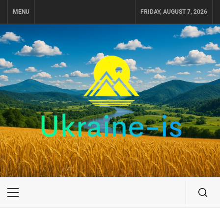
Skip
MENU
FRIDAY, AUGUST 7, 2026
to
content
UKRAINE-IS
ПОДОРОЖI ПО УКРАЇНІ
Primary
Menu