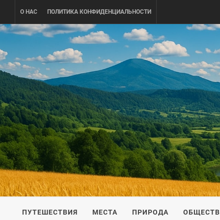
Skip
О НАС
ПОЛИТИКА КОНФИДЕНЦИАЛЬНОСТИ
to
content
UKRAINE-
ПУТЕШЕСТВИЕ ПО УКРАИНЕ
ПУТЕШЕСТВИЯ
МЕСТА
ПРИРОДА
ОБЩЕСТ