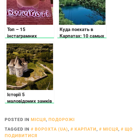
Топ – 15
Куда поехать в
інстаграмних
Карпатах: 10 самых
закладів Львова
интересных сел
Історії 5
маловідомих замків
Хмельницької
області
POSTED IN
МІСЦЯ
,
ПОДОРОЖІ
TAGGED IN
ВОРОХТА (UA)
,
КАРПАТИ
,
МІСЦЯ
,
ЩО
ПОДИВИТИСЯ