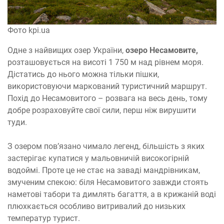
Фото kpi.ua
Одне з найвищих озер України,
озеро Несамовите,
розташовується на висоті 1 750 м над рівнем моря.
Дістатись до нього можна тільки пішки,
використовуючи маркований туристичний маршрут.
Похід до Несамовитого – розвага на весь день, тому
добре розраховуйте свої сили, перш ніж вирушити
туди.
З озером пов’язано чимало легенд, більшість з яких
застерігає купатися у мальовничій високогірній
водоймі. Проте це не стає на заваді мандрівникам,
змученим спекою: біля Несамовитого завжди стоять
наметові табори та димлять багаття, а в крижаній воді
плюхкається особливо витривалий до низьких
температур турист.