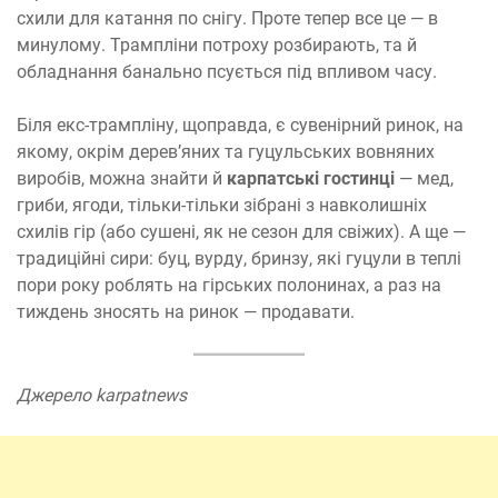
схили для катання по снігу. Проте тепер все це — в
минулому. Трампліни потроху розбирають, та й
обладнання банально псується під впливом часу.
Біля екс-трампліну, щоправда, є сувенірний ринок, на
якому, окрім дерев’яних та гуцульських вовняних
виробів, можна знайти й
карпатські гостинці
— мед,
гриби, ягоди, тільки-тільки зібрані з навколишніх
схилів гір (або сушені, як не сезон для свіжих). А ще —
традиційні сири: буц, вурду, бринзу, які гуцули в теплі
пори року роблять на гірських полонинах, а раз на
тиждень зносять на ринок — продавати.
Джерело karpatnews