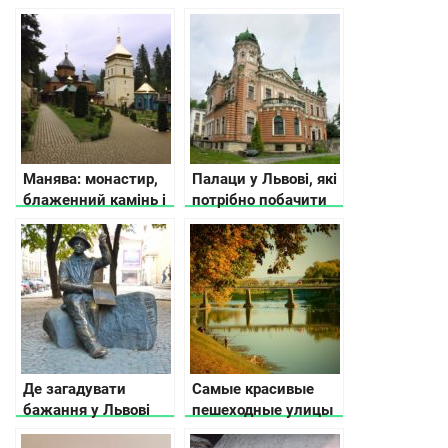
Манява: монастир,
Палаци у Львові, які
блаженний камінь і
потрібно побачити
водоспад
Де загадувати
Самые красивые
бажання у Львові
пешеходные улицы
в разных городах