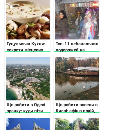
Украины
Гуцульська Кухня:
Топ-11 небанальних
секрети місцевих
подорожей на
жителів
Різдво
Що робити в Одесі
Що робити восени в
зранку: куди піти
Києві: афіша подій,
поїсти і де погуляти
ідеї і рекомендації