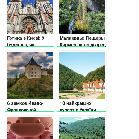
Готика в Києві: 9
Малиевцы: Пещеры
будинків, які
Кармелюка и дворец
дивують своєю
Орловских
красою
6 замков Ивано-
10 найкращих
Франковской
курортів України
области, о которых
вы точно не
слышали