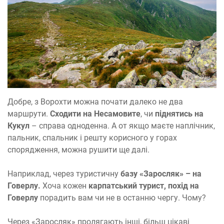
Добре, з Ворохти можна почати далеко не два
маршрути.
Сходити на Несамовите
, чи
піднятись на
Кукул
– справа одноденна. А от якщо маєте наплічник,
пальник, спальник і решту корисного у горах
спорядження, можна рушити ще далі.
Наприклад, через туристичну
базу «Заросляк» – на
Говерлу.
Хоча кожен
карпатський турист,
похід на
Говерлу
порадить вам чи не в останню чергу. Чому?
Через «Заросляк» пролягають інші, більш цікаві