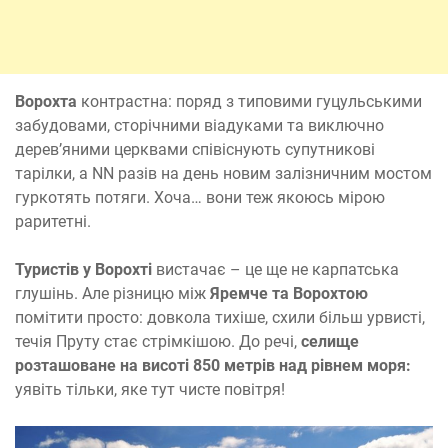
Ворохта
контрастна: поряд з типовими гуцульськими
забудовами, сторічними віадуками та виключно
дерев’яними церквами співіснують супутникові
тарілки, а NN разів на день новим залізничним мостом
гуркотять потяги. Хоча… вони теж якоюсь мірою
раритетні.
Туристів у Ворохті
вистачає – це ще не карпатська
глушінь. Але різницю між
Яремче та Ворохтою
помітити просто: довкола тихіше, схили більш урвисті,
течія Пруту стає стрімкішою. До речі,
селище
розташоване на висоті 850 метрів над рівнем моря:
уявіть тільки, яке тут чисте повітря!