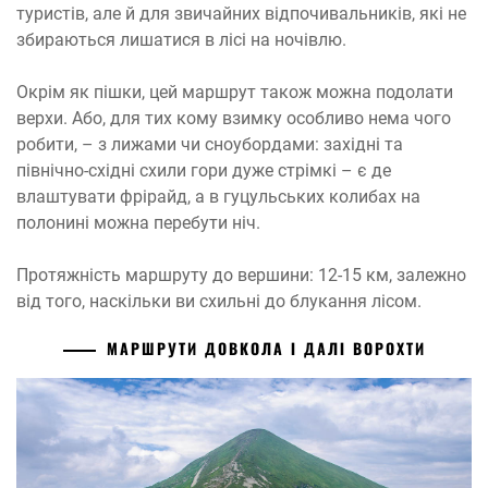
туристів, але й для звичайних відпочивальників, які не
збираються лишатися в лісі на ночівлю.
Окрім як пішки, цей маршрут також можна подолати
верхи. Або, для тих кому взимку особливо нема чого
робити, – з лижами чи сноубордами: західні та
північно-східні схили гори дуже стрімкі – є де
влаштувати фрірайд, а в гуцульських колибах на
полонині можна перебути ніч.
Протяжність маршруту до вершини: 12-15 км, залежно
від того, наскільки ви схильні до блукання лісом.
МАРШРУТИ ДОВКОЛА І ДАЛІ ВОРОХТИ