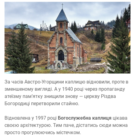
За часів Австро-Угорщини каплицю відновили, проте в
зменшеному вигляді. А у 1940 році через пропаганду
атеїзму пам’ятку знищили знову — церкву Різдва
Богородиці перетворили стайню.
Відновлена у 1997 році
Богослужебна каплиця
цікава
своєю архітектурою. Тим паче, дістатись сюди можна
просто прогулюючись містечком.