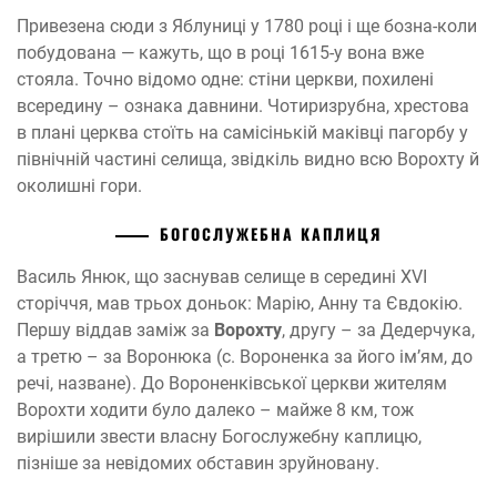
Привезена сюди з Яблуниці у 1780 році і ще бозна-коли
побудована — кажуть, що в році 1615-у вона вже
стояла. Точно відомо одне: стіни церкви, похилені
всередину – ознака давнини. Чотиризрубна, хрестова
в плані церква стоїть на самісінькій маківці пагорбу у
північній частині селища, звідкіль видно всю Ворохту й
околишні гори.
БОГОСЛУЖЕБНА КАПЛИЦЯ
Василь Янюк, що заснував селище в середині XVI
сторіччя, мав трьох доньок: Марію, Анну та Євдокію.
Першу віддав заміж за
Ворохту
, другу – за Дедерчука,
а третю – за Воронюка (с. Вороненка за його ім’ям, до
речі, назване). До Вороненківської церкви жителям
Ворохти ходити було далеко – майже 8 км, тож
вирішили звести власну Богослужебну каплицю,
пізніше за невідомих обставин зруйновану.