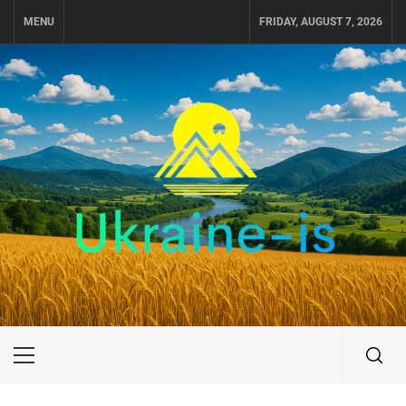
Skip
MENU
FRIDAY, AUGUST 7, 2026
to
content
UKRAINE-IS
ПОДОРОЖI ПО УКРАЇНІ
Primary
Menu