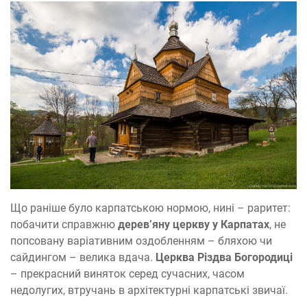
Що раніше було карпатською нормою, нині – раритет:
побачити справжню
дерев’яну церкву у Карпатах
, не
попсовану варіативним оздобленням – бляхою чи
сайдингом – велика вдача.
Церква Різдва Богородиці
– прекрасний виняток серед сучасних, часом
недолугих, втручань в архітектурні карпатські звичаї.