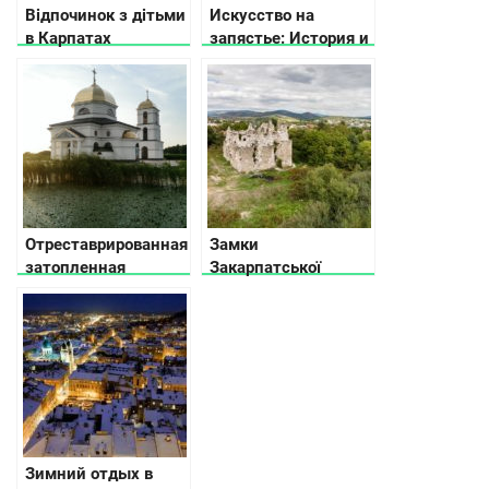
Відпочинок з дітьми
Искусство на
в Карпатах
запястье: История и
значение
драгоценных
браслетов
Отреставрированная
Замки
затопленная
Закарпатської
церковь в Ржищеве
області: 5
(Гусинцах)
маловідомих
пам’яток
Зимний отдых в