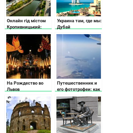
Онлайн гід містом
Украина там, где мы:
Кропивницький:
Дубай
куди піти та що
подивитися
На Рождество во
Путешественник и
Львов
его фототрофеи: как
сделать удачные
трэвел-снимки