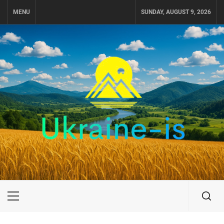
Skip
MENU
SUNDAY, AUGUST 9, 2026
to
content
UKRAINE-IS
ПУТЕШЕСТВИЕ ПО УКРАИНЕ
Primary
Menu