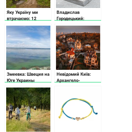
Яку Укрaїну ми
Владислав
втрачаємo: 12
Городецький:
архітектурних
Людина із «будинку
пам’яток на межі
з химерами»
зникнення
Змеевка: Швеция на
Невідомий Київ:
Юге Украины
Архангело-
Михайлівський
Звіринецький
Монастир