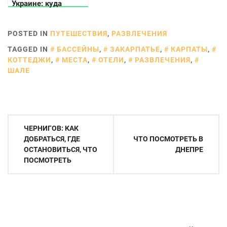
Украине: куда
поехать в январе
POSTED IN
ПУТЕШЕСТВИЯ
,
РАЗВЛЕЧЕНИЯ
TAGGED IN
БАССЕЙНЫ
,
ЗАКАРПАТЬЕ
,
КАРПАТЫ
,
КОТТЕДЖИ
,
МЕСТА
,
ОТЕЛИ
,
РАЗВЛЕЧЕНИЯ
,
ШАЛЕ
Навигация
ЧЕРНИГОВ: КАК
по
ДОБРАТЬСЯ, ГДЕ
ЧТО ПОСМОТРЕТЬ В
ОСТАНОВИТЬСЯ, ЧТО
ДНЕПРЕ
записям
ПОСМОТРЕТЬ