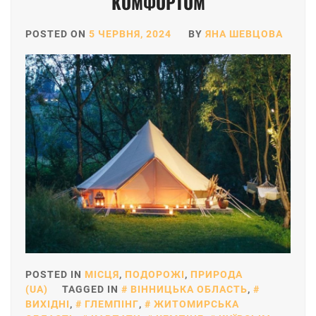
КОМФОРТОМ
POSTED ON
5 ЧЕРВНЯ, 2024
BY
ЯНА ШЕВЦОВА
POSTED IN
МІСЦЯ
,
ПОДОРОЖІ
,
ПРИРОДА
(UA)
TAGGED IN
ВІННИЦЬКА ОБЛАСТЬ
,
ВИХІДНІ
,
ГЛЕМПІНГ
,
ЖИТОМИРСЬКА