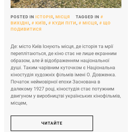
POSTED IN
ІСТОРІЯ
,
МІСЦЯ
TAGGED IN
ВИХІДНІ
,
КИЇВ
,
КУДИ ПІТИ
,
МІСЦЯ
,
ЩО
ПОДИВИТИСЯ
Де: місто Київ Існують місця, де історія та мрії
переплітаються, де кіно стає не лише екранним
образом, але й відображенням національної
душі. Таким чарівним куточком є Національна
кіностудія художніх фільмів імені О. Довженка.
Початок неймовірної епохи Заснована в
далекому 1927 році, кіностудія стає потужним
двигуном у виробництві українських кінофільмів,
місцем,
ЧИТАЙТЕ