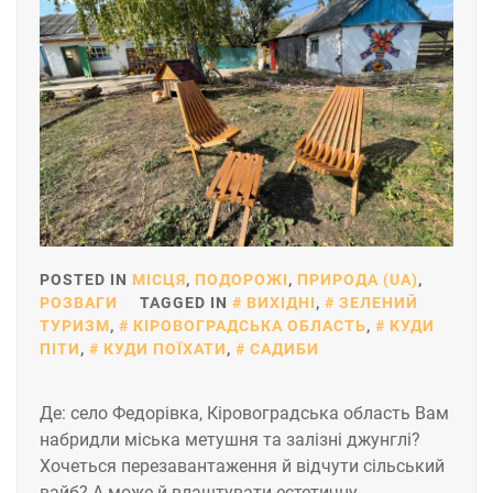
POSTED IN
МІСЦЯ
,
ПОДОРОЖІ
,
ПРИРОДА (UA)
,
РОЗВАГИ
TAGGED IN
ВИХІДНІ
,
ЗЕЛЕНИЙ
ТУРИЗМ
,
КІРОВОГРАДСЬКА ОБЛАСТЬ
,
КУДИ
ПІТИ
,
КУДИ ПОЇХАТИ
,
САДИБИ
Де: село Федорівка, Кіровоградська область Вам
набридли міська метушня та залізні джунглі?
Хочеться перезавантаження й відчути сільський
вайб? А може й влаштувати естетичну