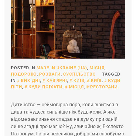
POSTED IN
MADE IN UKRAINE (UA)
,
МІСЦЯ
,
ПОДОРОЖІ
,
РОЗВАГИ
,
СУСПІЛЬСТВО
TAGGED
IN
ВИХІДНІ
,
КАВ'ЯРНІ
,
КИЇВ
,
КИЇВ
,
КУДИ
ПІТИ
,
КУДИ ПОЇХАТИ
,
МІСЦЯ
,
РЕСТОРАНИ
Дитинство — неймовірна пора, коли віриться в
дива та чудеса сильніше ніж будь-коли. А яке
відоме заклинання спадає на думку при одній
лише згадці про магію? Ну, звичайно ж, Експекто
Патронум. І в цій невеликій добірці ми спробуємо