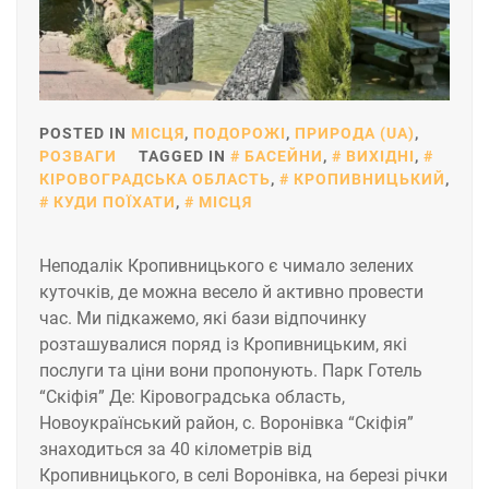
POSTED IN
МІСЦЯ
,
ПОДОРОЖІ
,
ПРИРОДА (UA)
,
РОЗВАГИ
TAGGED IN
БАСЕЙНИ
,
ВИХІДНІ
,
КІРОВОГРАДСЬКА ОБЛАСТЬ
,
КРОПИВНИЦЬКИЙ
,
КУДИ ПОЇХАТИ
,
МІСЦЯ
Неподалік Кропивницького є чимало зелених
куточків, де можна весело й активно провести
час. Ми підкажемо, які бази відпочинку
розташувалися поряд із Кропивницьким, які
послуги та ціни вони пропонують. Парк Готель
“Скіфія” Де: Кіровоградська область,
Новоукраїнський район, с. Воронівка “Скіфія”
знаходиться за 40 кілометрів від
Кропивницького, в селі Воронівка, на березі річки