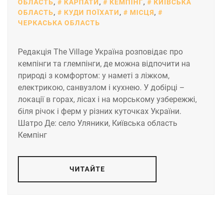
ОБЛАСТЬ
,
КАРПАТИ
,
КЕМПІНГ
,
КИЇВСЬКА
ОБЛАСТЬ
,
КУДИ ПОЇХАТИ
,
МІСЦЯ
,
ЧЕРКАСЬКА ОБЛАСТЬ
Редакція The Village Україна розповідає про
кемпінги та глемпінги, де можна відпочити на
природі з комфортом: у наметі з ліжком,
електрикою, санвузлом і кухнею. У добірці –
локації в горах, лісах і на морському узбережжі,
біля річок і ферм у різних куточках України.
Шатро Де: село Уляники, Київська область
Кемпінг
ЧИТАЙТЕ