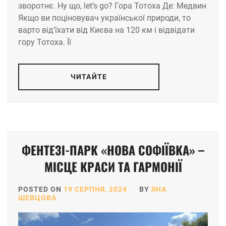
зворотнє. Ну що, let’s go? Гора Тотоха Де: Медвин
Якщо ви поціновувач української природи, то
варто від’їхати від Києва на 120 км і відвідати
гору Тотоха. Її
ЧИТАЙТЕ
ФЕНТЕЗІ-ПАРК «НОВА СОФІЇВКА» –
МІСЦЕ КРАСИ ТА ГАРМОНІЇ
POSTED ON
19 СЕРПНЯ, 2024
BY
ЯНА
ШЕВЦОВА