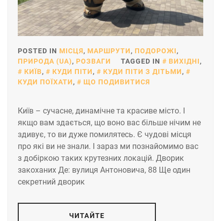
POSTED IN
МІСЦЯ
,
МАРШРУТИ
,
ПОДОРОЖІ
,
ПРИРОДА (UA)
,
РОЗВАГИ
TAGGED IN
ВИХІДНІ
,
КИЇВ
,
КУДИ ПІТИ
,
КУДИ ПІТИ З ДІТЬМИ
,
КУДИ ПОЇХАТИ
,
ЩО ПОДИВИТИСЯ
Київ – сучасне, динамічне та красиве місто. І
якщо вам здається, що воно вас більше нічим не
здивує, то ви дуже помилятесь. Є чудові місця
про які ви не знали. І зараз ми познайомимо вас
з добіркою таких крутезних локацій. Дворик
закоханих Де: вулиця Антоновича, 88 Ще один
секретний дворик
ЧИТАЙТЕ