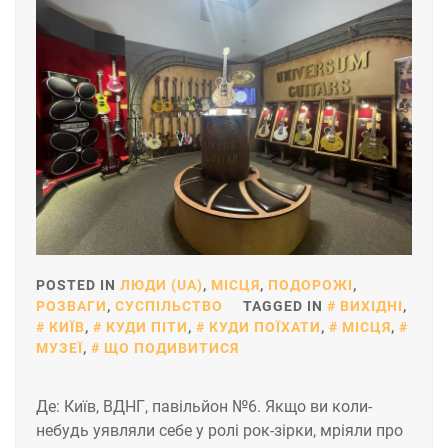
POSTED IN
ЛЮДИ (UA)
,
МІСЦЯ
,
ПОДОРОЖІ
,
РОЗВАГИ
,
СУСПІЛЬСТВО
TAGGED IN
ВИХІДНІ
,
КИЇВ
,
КУДИ ПІТИ
,
КУДИ ПОЇХАТИ
,
МІСЦЯ
,
МУЗЕЇ
,
ЩО ПОДИВИТИСЯ
Де: Київ, ВДНГ, павільйон №6. Якщо ви коли-
небудь уявляли себе у ролі рок-зірки, мріяли про