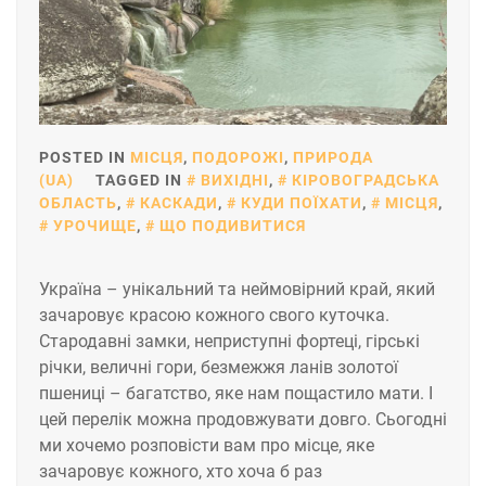
POSTED IN
МІСЦЯ
,
ПОДОРОЖІ
,
ПРИРОДА
(UA)
TAGGED IN
ВИХІДНІ
,
КІРОВОГРАДСЬКА
ОБЛАСТЬ
,
КАСКАДИ
,
КУДИ ПОЇХАТИ
,
МІСЦЯ
,
УРОЧИЩЕ
,
ЩО ПОДИВИТИСЯ
Україна – унікальний та неймовірний край, який
зачаровує красою кожного свого куточка.
Стародавні замки, неприступні фортеці, гірські
річки, величні гори, безмежжя ланів золотої
пшениці – багатство, яке нам пощастило мати. І
цей перелік можна продовжувати довго. Сьогодні
ми хочемо розповісти вам про місце, яке
зачаровує кожного, хто хоча б раз