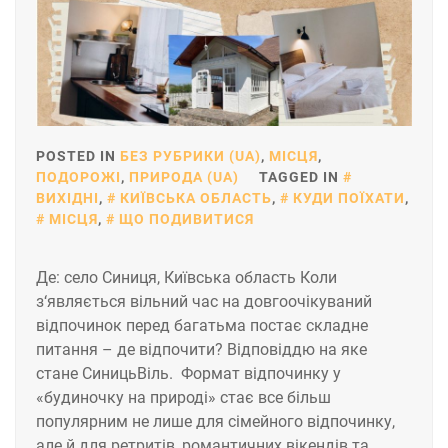
POSTED IN
БЕЗ РУБРИКИ (UA)
,
МІСЦЯ
,
ПОДОРОЖІ
,
ПРИРОДА (UA)
TAGGED IN
ВИХІДНІ
,
КИЇВСЬКА ОБЛАСТЬ
,
КУДИ ПОЇХАТИ
,
МІСЦЯ
,
ЩО ПОДИВИТИСЯ
Де: село Синиця, Київська область Коли
з‘являється вільний час на довгоочікуваний
відпочинок перед багатьма постає складне
питання – де відпочити? Відповіддю на яке
стане СиницьВіль. Формат відпочинку у
«будиночку на природі» стає все більш
популярним не лише для сімейного відпочинку,
але й для ретритів, романтичних вікендів та