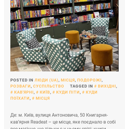
POSTED IN
ЛЮДИ (UA)
,
МІСЦЯ
,
ПОДОРОЖІ
,
РОЗВАГИ
,
СУСПІЛЬСТВО
TAGGED IN
ВИХІДНІ
,
КАВ'ЯРНІ
,
КИЇВ
,
КУДИ ПІТИ
,
КУДИ
ПОЇХАТИ
,
МІСЦЯ
Де: м. Київ, вулиця Антоновича, 50 Книгарня-
кав’ярня Readeat – це місце, яке поєднало в собі
все магічне, що тільки є у цьому світі: книги,