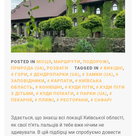
POSTED IN
МІСЦЯ
,
МАРШРУТИ
,
ПОДОРОЖІ
,
ПРИРОДА (UA)
,
РОЗВАГИ
TAGGED IN
ВИХІДНІ
,
ГОРИ
,
ДЕНДРОПАРКИ (UA)
,
ЗАМКИ (UA)
,
ЗАПОВІДНИКИ
,
КАРПАТИ
,
КИЇВСЬКА
ОБЛАСТЬ
,
КОНЮШНІ
,
КУДИ ПІТИ
,
КУДИ ПІТИ
З ДІТЬМИ
,
КУДИ ПОЇХАТИ
,
ПАРКИ (UA)
,
ПЕКАРНЯ
,
ПЛЯЖІ
,
РЕСТОРАНИ
,
САФАРІ
Здається, що знаєш всі локації Київської області,
як свої п’ять пальців й тебе вже нічим не
здивувати. В цій підбірці ми спробуємо довести