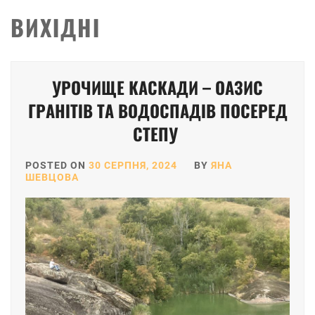
ВИХІДНІ
Posts
УРОЧИЩЕ КАСКАДИ – ОАЗИС
pagination
ГРАНІТІВ ТА ВОДОСПАДІВ ПОСЕРЕД
СТЕПУ
POSTED ON
30 СЕРПНЯ, 2024
BY
ЯНА
ШЕВЦОВА