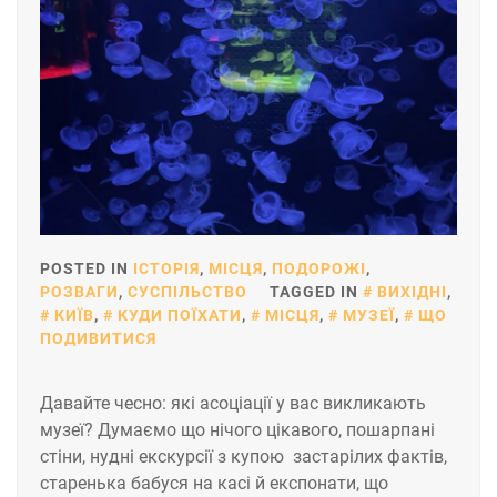
POSTED IN
ІСТОРІЯ
,
МІСЦЯ
,
ПОДОРОЖІ
,
РОЗВАГИ
,
СУСПІЛЬСТВО
TAGGED IN
ВИХІДНІ
,
КИЇВ
,
КУДИ ПОЇХАТИ
,
МІСЦЯ
,
МУЗЕЇ
,
ЩО
ПОДИВИТИСЯ
Давайте чесно: які асоціації у вас викликають
музеї? Думаємо що нічого цікавого, пошарпані
стіни, нудні екскурсії з купою застарілих фактів,
старенька бабуся на касі й експонати, що