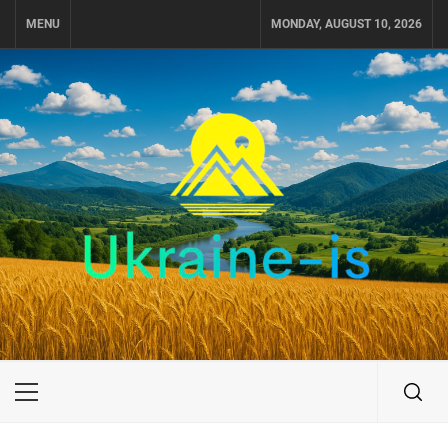
Skip
MENU
MONDAY, AUGUST 10, 2026
to
content
UKRAINE-IS
ПОДОРОЖI ПО УКРАЇНІ
Primary
Menu