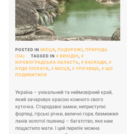
POSTED IN
МІСЦЯ
,
ПОДОРОЖІ
,
ПРИРОДА
(UA)
TAGGED IN
ВИХІДНІ
,
КІРОВОГРАДСЬКА ОБЛАСТЬ
,
КАСКАДИ
,
КУДИ ПОЇХАТИ
,
МІСЦЯ
,
УРОЧИЩЕ
,
ЩО
ПОДИВИТИСЯ
Україна – унікальний та неймовірний край,
який зачаровує красою кожного свого
куточка. Стародавні замки, неприступні
фортеці, гірські річки, величні гори, безмежжя
ланів золотої пшениці – багатство, яке нам
пощастило мати. І цей перелік можна