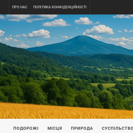
Skip
ПРО НАС
ПОЛІТИКА КОНФІДЕНЦІЙНОСТІ
to
content
UKRAINE-
ПОДОРОЖI ПО УКРАЇНІ
ПОДОРОЖІ
МІСЦЯ
ПРИРОДА
СУСПІЛЬСТВ