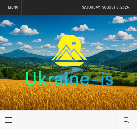
Skip
MENU
SATURDAY, AUGUST 8, 2026
to
content
UKRAINE-IS
ПОДОРОЖI ПО УКРАЇНІ
Primary
Menu