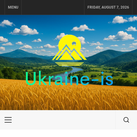
Skip
MENU
FRIDAY, AUGUST 7, 2026
to
content
UKRAINE-IS
ПОДОРОЖI ПО УКРАЇНІ
Primary
Menu