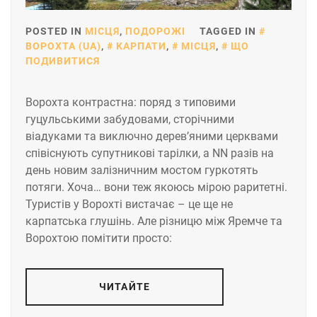
POSTED IN
МІСЦЯ
,
ПОДОРОЖІ
TAGGED IN
ВОРОХТА (UA)
,
КАРПАТИ
,
МІСЦЯ
,
ЩО
ПОДИВИТИСЯ
Ворохта контрастна: поряд з типовими
гуцульськими забудовами, сторічними
віадуками та виключно дерев’яними церквами
співіснують супутникові тарілки, а NN разів на
день новим залізничним мостом гуркотять
потяги. Хоча… вони теж якоюсь мірою раритетні.
Туристів у Ворохті вистачає – це ще не
карпатська глушінь. Але різницю між Яремче та
Ворохтою помітити просто:
ЧИТАЙТЕ