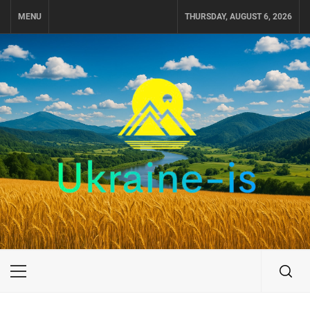
Skip
MENU
THURSDAY, AUGUST 6, 2026
to
content
UKRAINE-IS
ПОДОРОЖI ПО УКРАЇНІ
Primary
Menu