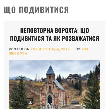
ЩО ПОДИВИТИСЯ
Posts
НЕПОВТОРНА ВОРОХТА: ЩО
pagination
ПОДИВИТИСЯ ТА ЯК РОЗВАЖАТИСЯ
POSTED ON
20 ЛИСТОПАДА, 2017
BY
ЯНА
ШЕВЦОВА