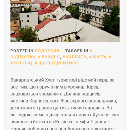
POSTED IN
ПОДОРОЖІ
TAGGED IN
ВІДПУСТКА
,
ВИХІДНІ
,
КАРПАТИ
,
МІСТА
,
ХУСТ (UA)
,
ЩО ПОДИВИТИСЯ
Закарпатський Хуст туристові відомий перш за
все тим, що поруч з ним в урочищі Кіреші
знаходиться знаменита Долина нарцисів –
частина Карпатського біосферного заповідника,
де кожного травня цвітуть тисячі нарцисів. За
легендою, саме в дзеркальних водах Хустеця, син
річкового божества Кефісса і німфи Ліріопи –
Нарцис побачив своє відображення, закохався