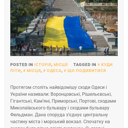
POSTED IN
ІСТОРІЯ
,
МІСЦЯ
TAGGED IN
КУДИ
ПІТИ
,
МІСЦЯ
,
ОДЕСА
,
ЩО ПОДИВИТИСЯ
Протягом століть найвідомішу сходи Одеси і
України називали: Воронцовські, Рішельєвські,
Гігантські, Кам’яні, Приморські, Портові, сходами
Миколаївського бульвару і сходами бульвару
Фельдман. Дана споруда з’єднує центральну
частину міста і морський вокзал. Спочатку на