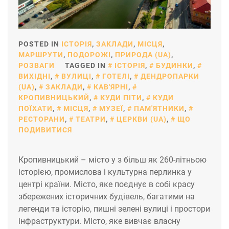
POSTED IN
ІСТОРІЯ
,
ЗАКЛАДИ
,
МІСЦЯ
,
МАРШРУТИ
,
ПОДОРОЖІ
,
ПРИРОДА (UA)
,
РОЗВАГИ
TAGGED IN
ІСТОРІЯ
,
БУДИНКИ
,
ВИХІДНІ
,
ВУЛИЦІ
,
ГОТЕЛІ
,
ДЕНДРОПАРКИ
(UA)
,
ЗАКЛАДИ
,
КАВ'ЯРНІ
,
КРОПИВНИЦЬКИЙ
,
КУДИ ПІТИ
,
КУДИ
ПОЇХАТИ
,
МІСЦЯ
,
МУЗЕЇ
,
ПАМ'ЯТНИКИ
,
РЕСТОРАНИ
,
ТЕАТРИ
,
ЦЕРКВИ (UA)
,
ЩО
ПОДИВИТИСЯ
Кропивницький – місто у з більш як 260-літньою
історією, промислова і культурна перлинка у
центрі країни. Місто, яке поєднує в собі красу
збережених історичних будівель, багатими на
легенди та історію, пишні зелені вулиці і простори
інфраструктури. Місто, яке вивчає власну