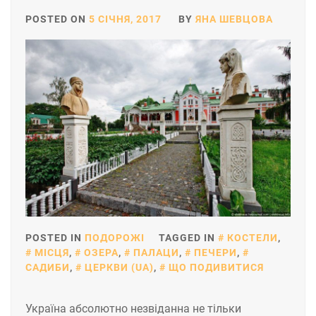
POSTED ON
5 СІЧНЯ, 2017
BY
ЯНА ШЕВЦОВА
POSTED IN
ПОДОРОЖІ
TAGGED IN
КОСТЕЛИ
,
МІСЦЯ
,
ОЗЕРА
,
ПАЛАЦИ
,
ПЕЧЕРИ
,
САДИБИ
,
ЦЕРКВИ (UA)
,
ЩО ПОДИВИТИСЯ
Україна абсолютно незвіданна не тільки