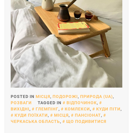
POSTED IN
МІСЦЯ
,
ПОДОРОЖІ
,
ПРИРОДА (UA)
,
РОЗВАГИ
TAGGED IN
ВІДПОЧИНОК
,
ВИХІДНІ
,
ГЛЕМПІНГ
,
КОМЛЕКСИ
,
КУДИ ПІТИ
,
КУДИ ПОЇХАТИ
,
МІСЦЯ
,
ПАНСІОНАТ
,
ЧЕРКАСЬКА ОБЛАСТЬ
,
ЩО ПОДИВИТИСЯ