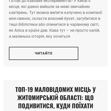
Готові до кавових експериментів? У Києві є
місця, які давно вийшли за межі звичайних
кав’ярень. Тут можна випити капучино в компанії
міні-свинок, скласти власний букет, загубитися в
тиші бібліотеки або опинитися в чарівному світі,
як Аліса в країні див. Кава тут – не просто напій,
а маленька історія, яку хочеться
ЧИТАЙТЕ
ТОП-19 МАЛОВІДОМИХ МІСЦЬ У
ЖИТОМИРСЬКІЙ ОБЛАСТІ: ЩО
ПОДИВИТИСЯ, КУДИ ПОЇХАТИ