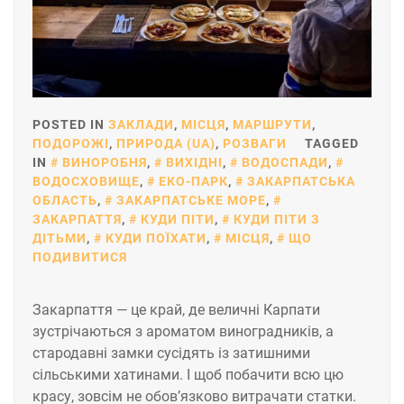
POSTED IN
ЗАКЛАДИ
,
МІСЦЯ
,
МАРШРУТИ
,
ПОДОРОЖІ
,
ПРИРОДА (UA)
,
РОЗВАГИ
TAGGED
IN
ВИНОРОБНЯ
,
ВИХІДНІ
,
ВОДОСПАДИ
,
ВОДОСХОВИЩЕ
,
ЕКО-ПАРК
,
ЗАКАРПАТСЬКА
ОБЛАСТЬ
,
ЗАКАРПАТСЬКЕ МОРЕ
,
ЗАКАРПАТТЯ
,
КУДИ ПІТИ
,
КУДИ ПІТИ З
ДІТЬМИ
,
КУДИ ПОЇХАТИ
,
МІСЦЯ
,
ЩО
ПОДИВИТИСЯ
Закарпаття — це край, де величні Карпати
зустрічаються з ароматом виноградників, а
стародавні замки сусідять із затишними
сільськими хатинами. І щоб побачити всю цю
красу, зовсім не обов’язково витрачати статки.