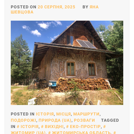
POSTED ON
20 СЕРПНЯ, 2025
BY
ЯНА
ШЕВЦОВА
POSTED IN
ІСТОРІЯ
,
МІСЦЯ
,
МАРШРУТИ
,
ПОДОРОЖІ
,
ПРИРОДА (UA)
,
РОЗВАГИ
TAGGED
IN
ІСТОРІЯ
,
ВИХІДНІ
,
ЕКО-ПРОСТІР
,
ЖИТОМИР (UA)
,
ЖИТОМИРСЬКА ОБЛАСТЬ
,