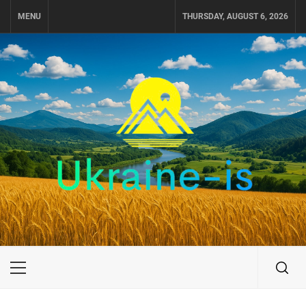
Skip
MENU
THURSDAY, AUGUST 6, 2026
to
content
UKRAINE-IS
ПОДОРОЖI ПО УКРАЇНІ
Primary
Menu