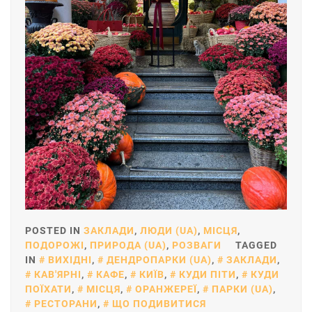
POSTED IN
ЗАКЛАДИ
,
ЛЮДИ (UA)
,
МІСЦЯ
,
ПОДОРОЖІ
,
ПРИРОДА (UA)
,
РОЗВАГИ
TAGGED
IN
ВИХІДНІ
,
ДЕНДРОПАРКИ (UA)
,
ЗАКЛАДИ
,
КАВ'ЯРНІ
,
КАФЕ
,
КИЇВ
,
КУДИ ПІТИ
,
КУДИ
ПОЇХАТИ
,
МІСЦЯ
,
ОРАНЖЕРЕЇ
,
ПАРКИ (UA)
,
РЕСТОРАНИ
,
ЩО ПОДИВИТИСЯ