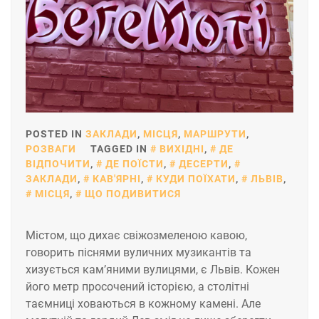
POSTED IN
ЗАКЛАДИ
,
МІСЦЯ
,
МАРШРУТИ
,
РОЗВАГИ
TAGGED IN
ВИХІДНІ
,
ДЕ
ВІДПОЧИТИ
,
ДЕ ПОЇСТИ
,
ДЕСЕРТИ
,
ЗАКЛАДИ
,
КАВ'ЯРНІ
,
КУДИ ПОЇХАТИ
,
ЛЬВІВ
,
МІСЦЯ
,
ЩО ПОДИВИТИСЯ
Містом, що дихає свіжозмеленою кавою,
говорить піснями вуличних музикантів та
хизується кам’яними вулицями, є Львів. Кожен
його метр просочений історією, а столітні
таємниці ховаються в кожному камені. Але