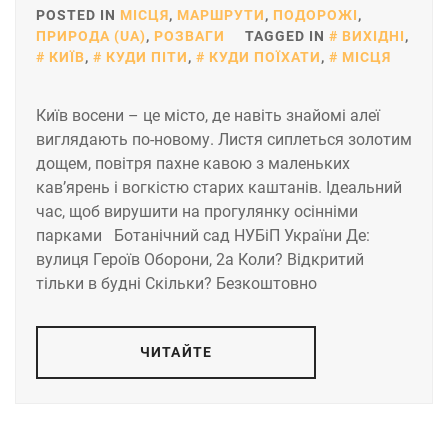
POSTED IN
МІСЦЯ
,
МАРШРУТИ
,
ПОДОРОЖІ
,
ПРИРОДА (UA)
,
РОЗВАГИ
TAGGED IN
ВИХІДНІ
,
КИЇВ
,
КУДИ ПІТИ
,
КУДИ ПОЇХАТИ
,
МІСЦЯ
Київ восени – це місто, де навіть знайомі алеї
виглядають по-новому. Листя сиплеться золотим
дощем, повітря пахне кавою з маленьких
кав’ярень і вогкістю старих каштанів. Ідеальний
час, щоб вирушити на прогулянку осінніми
парками Ботанічний сад НУБіП України Де:
вулиця Героїв Оборони, 2а Коли? Відкритий
тільки в будні Скільки? Безкоштовно
ЧИТАЙТЕ