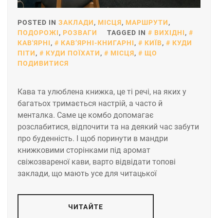
POSTED IN
ЗАКЛАДИ
,
МІСЦЯ
,
МАРШРУТИ
,
ПОДОРОЖІ
,
РОЗВАГИ
TAGGED IN
ВИХІДНІ
,
КАВ'ЯРНІ
,
КАВʼЯРНІ-КНИГАРНІ
,
КИЇВ
,
КУДИ
ПІТИ
,
КУДИ ПОЇХАТИ
,
МІСЦЯ
,
ЩО
ПОДИВИТИСЯ
Кава та улюблена книжка, це ті речі, на яких у
багатьох тримається настрій, а часто й
менталка. Саме це комбо допомагає
розслабитися, відпочити та на деякий час забути
про буденність. І щоб поринути в мандри
книжковими сторінками під аромат
свіжозвареної кави, варто відвідати топові
заклади, що мають усе для читацької
ЧИТАЙТЕ