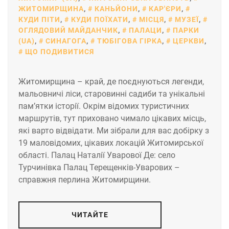
ЖИТОМИРЩИНА
,
КАНЬЙОНИ
,
КАР'ЄРИ
,
КУДИ ПІТИ
,
КУДИ ПОЇХАТИ
,
МІСЦЯ
,
МУЗЕЇ
,
ОГЛЯДОВИЙ МАЙДАНЧИК
,
ПАЛАЦИ
,
ПАРКИ
(UA)
,
СИНАГОГА
,
ТЮБІГОВА ГІРКА
,
ЦЕРКВИ
,
ЩО ПОДИВИТИСЯ
Житомирщина – край, де поєднуються легенди,
мальовничі ліси, старовинні садиби та унікальні
пам’ятки історії. Окрім відомих туристичних
маршрутів, тут приховано чимало цікавих місць,
які варто відвідати. Ми зібрали для вас добірку з
19 маловідомих, цікавих локацій Житомирської
області. Палац Наталії Уварової Де: село
Турчинівка Палац Терещенків-Уварових –
справжня перлина Житомирщини.
ЧИТАЙТЕ