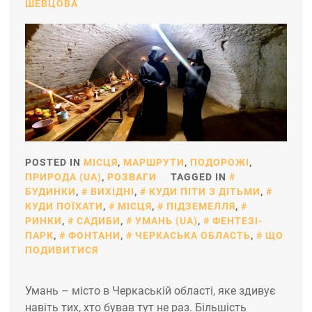
ШЕВЦОВА
POSTED IN
МІСЦЯ
,
МАРШРУТИ
,
ПОДОРОЖІ
,
ПРИРОДА (UA)
,
РОЗВАГИ
TAGGED IN
БУДИНКИ
,
ВИХІДНІ
,
КУДИ ПІТИ З ДІТЬМИ
,
КУДИ ПОЇХАТИ
,
МІСЦЯ
,
ПІДЗЕМЕЛЛЯ
,
РИНКИ
,
САДИБИ
,
УМАНЬ (UA)
,
ФЕНТЕЗІ-
ПАРК
,
ФОНТАНИ
,
ЧЕРКАСЬКА ОБЛАСТЬ
,
ЩО
ПОДИВИТИСЯ
Умань – місто в Черкаській області, яке здивує
навіть тих, хто бував тут не раз. Більшість