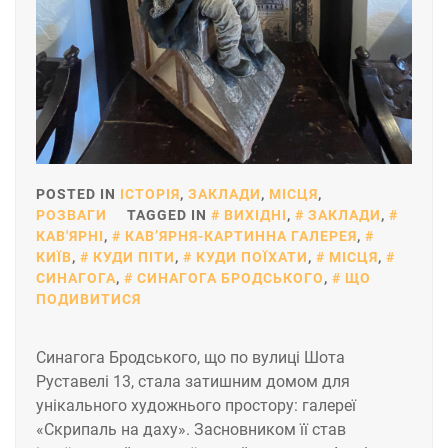
POSTED IN
ІСТОРІЯ
,
ЗАКЛАДИ
,
МІСЦЯ
,
РОЗВАГИ
TAGGED IN
ВИХІДНІ
,
ЗАКЛАДИ
,
КАВ'ЯРНІ
,
КАВʼЯРНЯ-КАРТИННА ГАЛЕРЕЯ
,
КИЇВ
,
КУДИ ПІТИ
,
КУДИ ПОЇХАТИ
,
МІСЦЯ
,
СИНАГОГА
,
СИНАГОГА БРОДСЬКОГО
,
ЩО
ПОДИВИТИСЯ
Синагога Бродського, що по вулиці Шота
Руставелі 13, стала затишним домом для
унікального художнього простору: галереї
«Скрипаль на даху». Засновником її став