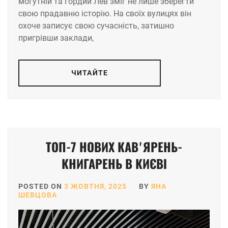
могутній та гордий Лев зміг не лише зберегти
свою прадавню історію. На своїх вулицях він
охоче записує свою сучасність, затишно
пригрівши заклади,
ЧИТАЙТЕ
ТОП-7 НОВИХ КАВʼЯРЕНЬ-
КНИГАРЕНЬ В КИЄВІ
POSTED ON
3 ЖОВТНЯ, 2025
BY
ЯНА
ШЕВЦОВА