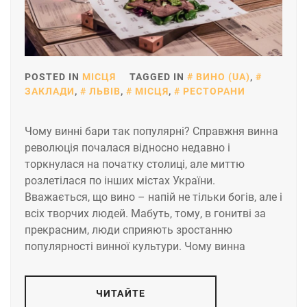
POSTED IN
МІСЦЯ
TAGGED IN
ВИНО (UA)
,
ЗАКЛАДИ
,
ЛЬВІВ
,
МІСЦЯ
,
РЕСТОРАНИ
Чому винні бари так популярні? Справжня винна
революція почалася відносно недавно і
торкнулася на початку столиці, але миттю
розлетілася по інших містах України.
Вважається, що вино – напій не тільки богів, але і
всіх творчих людей. Мабуть, тому, в гонитві за
прекрасним, люди сприяють зростанню
популярності винної культури. Чому винна
ЧИТАЙТЕ