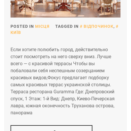
POSTED IN
МІСЦЯ
TAGGED IN
ВІДПОЧИНОК
,
КИЇВ
Если хотите полюбить город, действительно
стоит посмотреть на него сверху вниз. Лучше
всего — с красивой террасы Чтобы вы
побаловали себя неспешным созерцанием
красивых видов,Фокус предлагает подборку
самых красивых террас украинской столицы.
Терраса ресторана Guramma Где: Днепровский
спуск, 1 Этаж: 1-й Вид: Днепр, Киево-Печерская
лавра, южная оконечность Труханова острова,
панорама