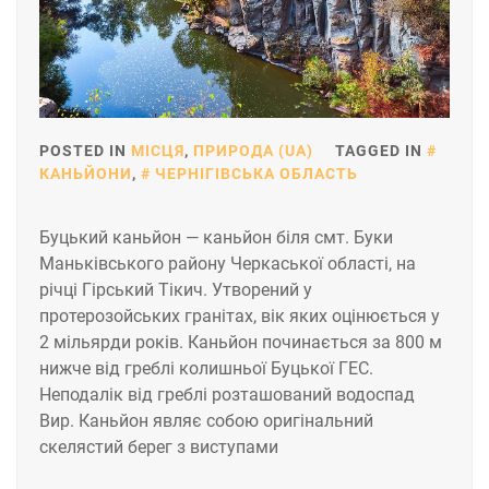
POSTED IN
МІСЦЯ
,
ПРИРОДА (UA)
TAGGED IN
КАНЬЙОНИ
,
ЧЕРНІГІВСЬКА ОБЛАСТЬ
Буцький каньйон — каньйон біля смт. Буки
Маньківського району Черкаської області, на
річці Гірський Тікич. Утворений у
протерозойських гранітах, вік яких оцінюється у
2 мільярди років. Каньйон починається за 800 м
нижче від греблі колишньої Буцької ГЕС.
Неподалік від греблі розташований водоспад
Вир. Каньйон являє собою оригінальний
скелястий берег з виступами