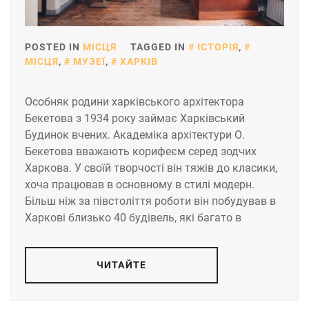
POSTED IN
МІСЦЯ
TAGGED IN
ІСТОРІЯ
,
МІСЦЯ
,
МУЗЕЇ
,
ХАРКІВ
Особняк родини харківського архітектора
Бекетова з 1934 року займає Харківський
Будинок вчених. Академіка архітектури О.
Бекетова вважають корифеєм серед зодчих
Харкова. У своїй творчості він тяжів до класики,
хоча працював в основному в стилі модерн.
Більш ніж за півстоліття роботи він побудував в
Харкові близько 40 будівель, які багато в
ЧИТАЙТЕ