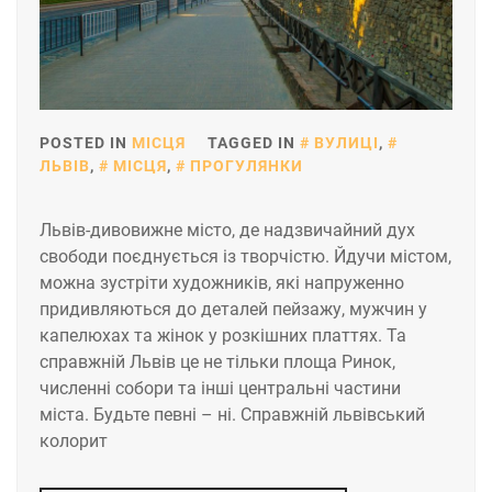
POSTED IN
МІСЦЯ
TAGGED IN
ВУЛИЦІ
,
ЛЬВІВ
,
МІСЦЯ
,
ПРОГУЛЯНКИ
Львів-дивовижне місто, де надзвичайний дух
свободи поєднується із творчістю. Йдучи містом,
можна зустріти художників, які напруженно
придивляються до деталей пейзажу, мужчин у
капелюхах та жінок у розкішних платтях. Та
справжній Львів це не тільки площа Ринок,
численні собори та інші центральні частини
міста. Будьте певні – ні. Справжній львівський
колорит