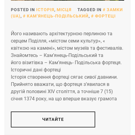
POSTED IN
ІСТОРІЯ
,
МІСЦЯ
TAGGED IN
ЗАМКИ
(UA)
,
КАМ’ЯНЕЦЬ-ПОДІЛЬСЬКИЙ
,
ФОРТЕЦІ
Його називають архітектурною перлиною та
серцем Поділля, «містом семи культур», «
квіткою на камені», містом музеїв та фестивалів.
Знайомтесь – Кам’янець-Подільський та
його візитівка – Кам’янець- Подільська фортеця.
Історичні дані фортеці
Історія створення фортеці сягає сивої давнини.
Прийнято вважати, що фортеця з’явилася в
другій половині XIV століття, а точніше 7 (15)
січня 1374 року, на що вперше вказує грамота
ЧИТАЙТЕ