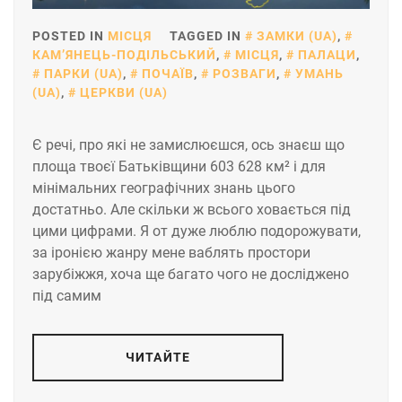
POSTED IN
МІСЦЯ
TAGGED IN
ЗАМКИ (UA)
,
КАМ’ЯНЕЦЬ-ПОДІЛЬСЬКИЙ
,
МІСЦЯ
,
ПАЛАЦИ
,
ПАРКИ (UA)
,
ПОЧАЇВ
,
РОЗВАГИ
,
УМАНЬ
(UA)
,
ЦЕРКВИ (UA)
Є речі, про які не замислюєшся, ось знаєш що
площа твоєї Батьківщини 603 628 км² і для
мінімальних географічних знань цього
достатньо. Але скільки ж всього ховається під
цими цифрами. Я от дуже люблю подорожувати,
за іронією жанру мене ваблять простори
зарубіжжя, хоча ще багато чого не досліджено
під самим
ЧИТАЙТЕ