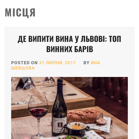
МІСЦЯ
Posts
ДЕ ВИПИТИ ВИНА У ЛЬВОВІ: ТОП
pagination
ВИННИХ БАРІВ
POSTED ON
31 ЛИПНЯ, 2017
BY
ЯНА
ШЕВЦОВА