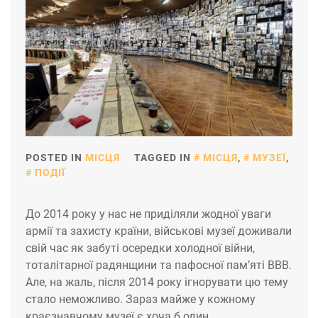
POSTED IN
МІСЦЯ
TAGGED IN
МІСЦЯ
,
МУЗЕЇ
,
ПОДІЇ
До 2014 року у нас не приділяли жодної уваги
армії та захисту країни, військові музеї доживали
свій час як забуті осередки холодної війни,
тоталітарної радянщини та пафосної пам’яті ВВВ.
Але, на жаль, після 2014 року ігнорувати цю тему
стало неможливо. Зараз майже у кожному
краєзнавчому музеї є хоча б один