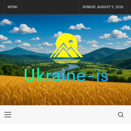
Skip
MENU
SUNDAY, AUGUST 9, 2026
to
content
UKRAINE-IS
ПОДОРОЖI ПО УКРАЇНІ
Primary
Menu