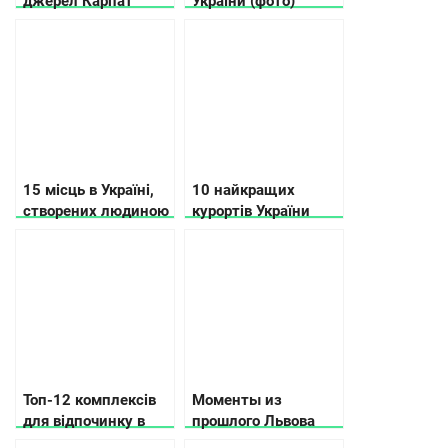
джерел Карпат
України (фото)
15 місць в Україні,
10 найкращих
створених людиною
курортів України
та природою, які вам
точно сподобаються
Топ-12 комплексів
Моменты из
для відпочинку в
прошлого Львова
Черкаській області