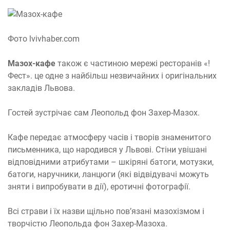
Фото lvivhaber.com
Мазох-кафе
також є частиною мережі ресторанів «!
Фест». це одне з найбільш незвичайних і оригінальних
закладів Львова.
Гостей зустрічає сам Леопольд фон Захер-Мазох.
Кафе передає атмосферу часів і творів знаменитого
письменника, що народився у Львові. Стіни увішані
відповідними атрибутами – шкіряні батоги, мотузки,
батоги, наручники, ланцюги (які відвідувачі можуть
зняти і випробувати в дії), еротичні фотографії.
Всі страви і їх назви щільно пов’язані мазохізмом і
творчістю Леопольда фон Захер-Мазоха.