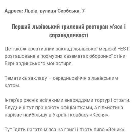
Адреса: Львів, вулиця Сербська, 7
Перший львівський грилевий ресторан м’яса і
справедливості
Це також креативний заклад львівської мережі! FEST,
розташоване в похмурих казематах оборонної стіни
Бернардинського монастиря.
Тематика закладу – середньовіччя з львівським
катом.
Інтер’єр рясніє всілякими знаряддями тортур і страти.
Блудниці тут працюють офіціантками, а гільйотина
нарізає найбільшу в Україні ковбасу «Ксеня».
Тут їдять багато м’яса на грилі і п’ють пиво «Зеник».