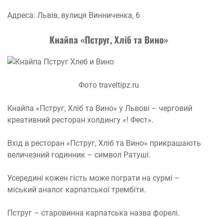
Адреса: Львів, вулиця Винниченка, 6
Кнайпа «
П
струг
, Х
ліб
та
Вино»
Фото traveltipz.ru
Кнайпа «Пструг, Хліб та Вино» у Львові – черговий
креативний ресторан холдингу «! Фест».
Вхід в ресторан «Пструг, Хліб та Вино» прикрашають
величезний годинник – символ Ратуші.
Усередині кожен гість може пограти на сурмі –
міський аналог карпатської трембіти.
Пструг – старовинна карпатська назва форелі.