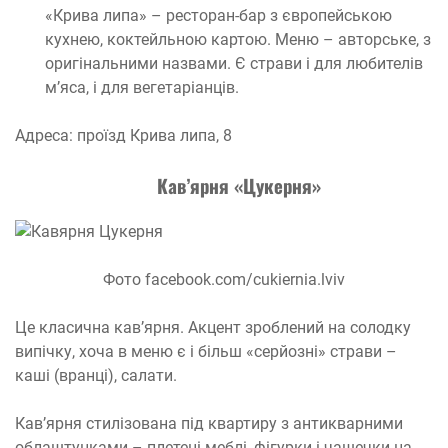
«Крива липа» – ресторан-бар з європейською
кухнею, коктейльною картою. Меню – авторське, з
оригінальними назвами. Є страви і для любителів
м’яса, і для вегетаріанців.
Адреса: проїзд Крива липа, 8
Кав’ярня «Цукерня»
Фото facebook.com/cukiernia.lviv
Це класична кав’ярня. Акцент зроблений на солодку
випічку, хоча в меню є і більш «серйозні» страви –
каші (вранці), салати.
Кав’ярня стилізована під квартиру з антикварними
облаштунками – плетені меблі, фігурки і чашечки на