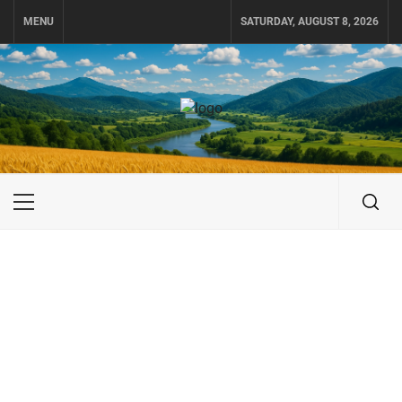
Skip
MENU
SATURDAY, AUGUST 8, 2026
to
content
UKRAINE-IS
ПОДОРОЖI ПО УКРАЇНІ
Primary
Menu