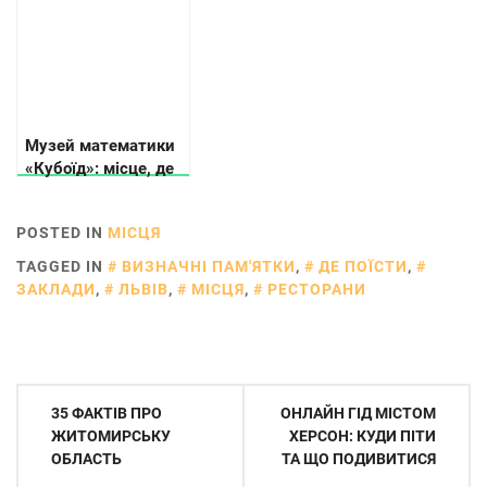
Музей математики
«Кубоїд»: місце, де
числа оживають
POSTED IN
МІСЦЯ
TAGGED IN
ВИЗНАЧНІ ПАМ'ЯТКИ
,
ДЕ ПОЇСТИ
,
ЗАКЛАДИ
,
ЛЬВІВ
,
МІСЦЯ
,
РЕСТОРАНИ
Навігація
35 ФАКТІВ ПРО
ОНЛАЙН ГІД МІСТОМ
записів
ЖИТОМИРСЬКУ
ХЕРСОН: КУДИ ПІТИ
ОБЛАСТЬ
ТА ЩО ПОДИВИТИСЯ