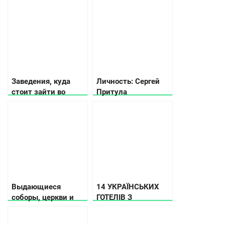
Заведения, куда
Личность: Сергей
стоит зайти во
Притула
Львове
Выдающиеся
14 УКРАЇНСЬКИХ
соборы, церкви и
ГОТЕЛІВ З
храмы во Львове
ДИВОВИЖНИМ
МИНУЛИМ