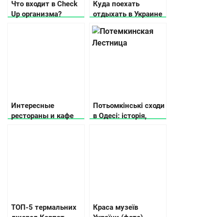
Что входит в Check
Куда поехать
Up организма?
отдыхать в Украине
летом: море, озера и
другие места для
отпуска
Интересные
Потьомкінські сходи
рестораны и кафе
в Одесі: історія,
Украины, или где
легенди, цікаві
подзарядиться
факти
позитивом
ТОП-5 термальних
Краса музеїв