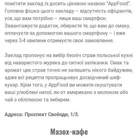
помітити заклад із досить цікавою назвою “AppFood”.
Головна фішка цього закладу – відсутність офіціантів,
усе, що вам потрібно – лише ваш смартфон.
Завантажуєте додаток, обираєте те, що вам до смаку,
оплачуєте за допомогою вашого смартфону – і вже
через 3-4 хвилини отримуєте своє замовлення.
Заклад пропонує на вибір безліч страв польської кухні
від наваристого журека до ситної запіканки. Смак та
аромат цих страв точно не залишить нікого байдужим,
адже всі рецепти пропрацьовує досвідчений шеф-
кухар. Крім того, у AppFood ви можете скуштувати
ваші улюблені напої, як-от американо з молоком або
чай з обліпихою та імбирем.
Адреса: Проспект Свободи, 1/3.
Мазох-кафе