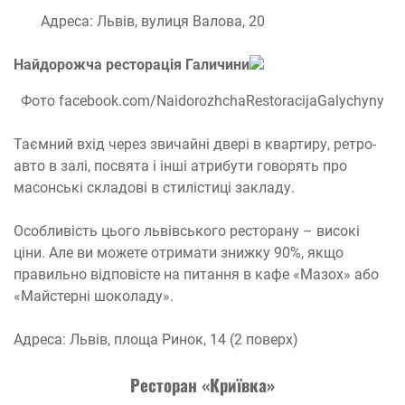
Адреса: Львів, вулиця Валова, 20
Найдорожча ресторац
і
я Галичин
и
Фото facebook.com/NaidorozhchaRestoracijaGalychyny
Таємний вхід через звичайні двері в квартиру, ретро-
авто в залі, посвята і інші атрибути говорять про
масонські складові в стилістиці закладу.
Особливість цього львівського ресторану – високі
ціни. Але ви можете отримати знижку 90%, якщо
правильно відповісте на питання в кафе «Мазох» або
«Майстерні шоколаду».
Адреса: Львів, площа Ринок, 14 (2 поверх)
Ресторан «Криївка»