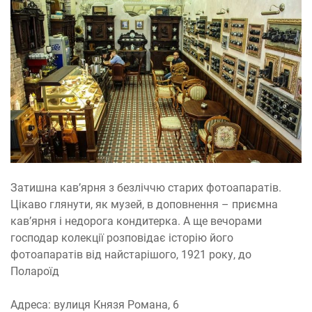
Затишна кав’ярня з безліччю старих фотоапаратів.
Цікаво глянути, як музей, в доповнення – приємна
кав’ярня і недорога кондитерка. А ще вечорами
господар колекції розповідає історію його
фотоапаратів від найстарішого, 1921 року, до
Полароїд
Адреса: вулиця Князя Романа, 6