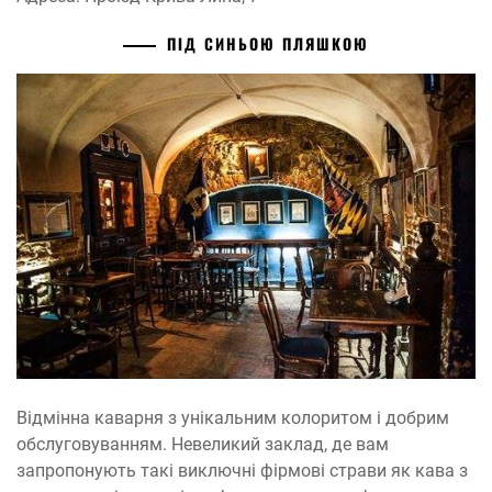
ПІД СИНЬОЮ ПЛЯШКОЮ
Відмінна каварня з унікальним колоритом і добрим
обслуговуванням. Невеликий заклад, де вам
запропонують такі виключні фірмові страви як кава з