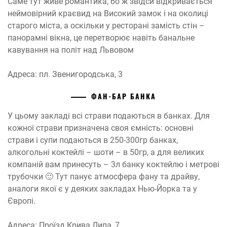
Саме тут живе романтика, бо ж звідси відкривається
неймовірний краєвид на Високий замок і на околиці
старого міста, а оскільки у ресторані замість стін –
панорамні вікна, це перетворює навіть банальне
кавування на політ над Львовом
Адреса: пл. Звенигородська, 3
ФАН-БАР БАНКА
У цьому закладі всі страви подаються в банках. Для
кожної страви призначена своя ємність: основні
страви і супи подаються в 250-300гр банках,
алкогольні коктейлі – шоти – в 50гр, а для великих
компаній вам принесуть – 3л банку коктейлю і метрові
трубочки
🙂
Тут панує атмосфера фану та драйву,
аналоги якої є у деяких закладах Нью-Йорка та у
Європі.
Адреса: Проїзд Крива Липа, 7