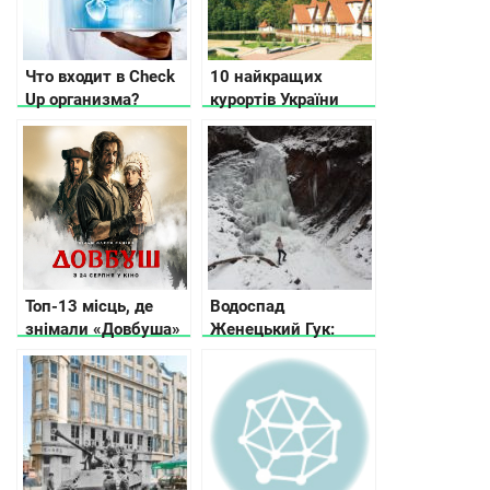
Что входит в Check
10 найкращих
Up организма?
курортів України
Топ-13 місць, де
Водоспад
знімали «Довбуша»
Женецький Гук:
історія, легенда,
фото та відео