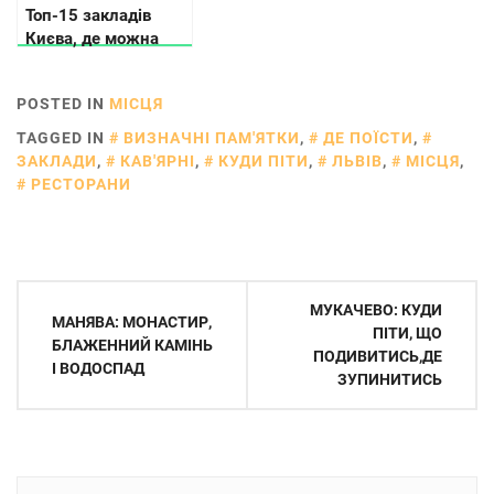
Топ-15 закладів
Києва, де можна
“підвісити” іжу та
напої для військових
POSTED IN
МІСЦЯ
TAGGED IN
ВИЗНАЧНІ ПАМ'ЯТКИ
,
ДЕ ПОЇСТИ
,
ЗАКЛАДИ
,
КАВ'ЯРНІ
,
КУДИ ПІТИ
,
ЛЬВІВ
,
МІСЦЯ
,
РЕСТОРАНИ
Навігація
МУКАЧЕВО: КУДИ
МАНЯВА: МОНАСТИР,
записів
ПІТИ, ЩО
БЛАЖЕННИЙ КАМІНЬ
ПОДИВИТИСЬ,ДЕ
І ВОДОСПАД
ЗУПИНИТИСЬ