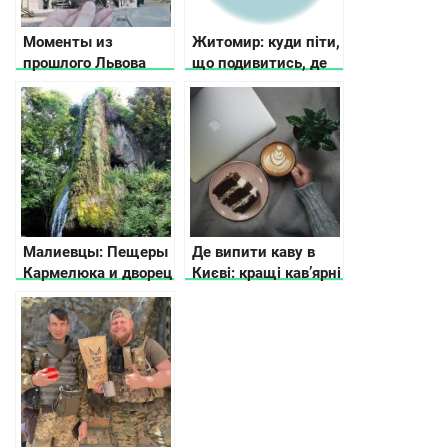
Моменты из
Житомир: куди піти,
прошлого Львова
що подивитись, де
зупинитися
Малиевцы: Пещеры
Де випити каву в
Кармелюка и дворец
Києві: кращі кав’ярні
Орловских
за версією Instagram
та Fousquare