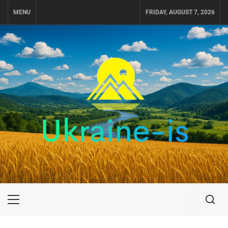
Skip
MENU
FRIDAY, AUGUST 7, 2026
to
content
UKRAINE-IS
ПОДОРОЖI ПО УКРАЇНІ
Primary
Menu