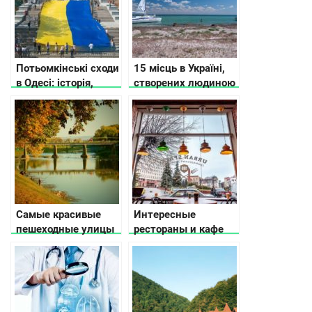
Потьомкінські сходи
15 місць в Україні,
в Одесі: історія,
створених людиною
легенди, цікаві
та природою, які вам
факти
точно сподобаються
Самые красивые
Интересные
пешеходные улицы
рестораны и кафе
в разных городах
Украины, или где
Украины
подзарядиться
позитивом