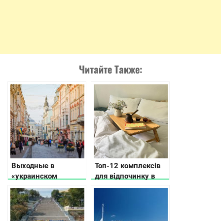
Читайте Также:
Выходные в
Топ-12 комплексів
«украинском
для відпочинку в
Париже» – городе
Черкаській області
Черновцы