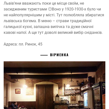
Львів’яни вважають поки це місце своїм, не
засидженим туристами
🙂
Воно у 1920-1930-х було чи
не найпопулярнішим у місті. Тут полюбляла збиратися
львівська богема. В меню – страви традиційної
галицької кухні, запашна випічка та дуже смачні
кавові напої. А ще тут доволі великий вибір сніданків.
Адреса: пл. Ринок, 45
ВІРМЕНКА