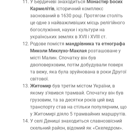
У Бердичеві знаходиться
Монастир Босих
Кармелітів
, історичний комплекс
заснований в 1630 році. Протягом століть
це одне з найважливіших місць релігійного
богослужіння, науки і культури на
українських землях в XVII і XVIII ст.
Родове помістя
мандрівника та етнографа
Миколи Миклухо-Маклая
розташоване у
місті Малин. Спочатку він був
двоповерховим, потім добудували поверх
та вежу, яка була зруйнована в роки Другої
світової.
Житомир
був третім містом України, в
якому з’явився трамвай. Спочатку він був
грузовим, та за десятки років цей вид
транспорту став на стільки популярним, що
у Житомирі діяло 5 трамвайних маршрутів.
У селі Дениші знаходиться славнозвісний
скельний район, відомий як «Скеледром».