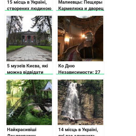
15 місць в Україні,
Малиевцы: Пещеры
створених людиною
Кармелюка и дворец
та природою, які вам
Орловских
точно сподобаються
5 музеїв Києва, які
Ко Дню
можна відвідати
Независимости: 27
безкоштовно
малоизвестных
жемчужин Украины
Найкрасивіші
14 місць в Україні,
Дендропарки
які вас здивують