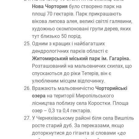
Нова Чортория
було створено парк на
площі 70 гектарів. Парк прикрашають
вікова липова алея, великі світлі галявини,
художньо скомпоновані групи дерев, яких
тут близько 50 порід.
Одним з кращих і найбагатших
дендрологічних парків області є
Житомирський міський парк ім. Гагаріна.
Розташований на мальовничих схилах, що
спускаються до ріки Тетерів, він є
улюбленим місцем відпочинку.
Вражають мальовничістю
Чорторийські
озера
на території Миропільського
лісництва поблизу села Коростки. Площа
озер – 0,3 та 0,4 гектарів.
У Черняхівському районі біля села Вишпіль
росте старий дуб. За переказами, якщо
доторкнутися до гіганта зі словами
«до