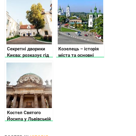
Company
України
Секретні дворики
Козелець – історія
Києва: розказує гід
міста та основні
пам’ятки
Костел Святого
Йосипа у Львівській
області