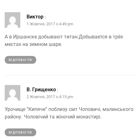
Виктор
:
1 Жовтня, 2017 о 4:49 pm
А в Иршанске добывают титан.Добывается в трёх
местах на земном шаре.
ВІДПОВІCТИ
В. Грищенко
:
2 Жовтня, 2017 о 4:15 pm
Урочище “Кипяче” поблизу смт Чоповичі, малинського
району. Чоловічий та жіночий монастирі.
ВІДПОВІCТИ