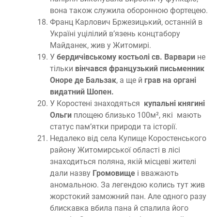
вона також служила оборонною фортецею.
Франц Карлович Бржезицький, останній в
Україні уцілілий в’язень концтабору
Майданек, жив у Житомирі.
У
бердичівському костьолі св. Варвари
не
тільки
вінчався французький письменник
Оноре де Бальзак
, а ще й
грав на органі
видатний Шопен.
У Коростені знаходяться
купальні княгині
Ольги
площею близько 100м², які мають
статус пам’ятки природи та історії.
Недалеко від села Купище Коростенського
району Житомирської області в лісі
знаходиться поляна, якій місцеві жителі
дали назву
Громовище
і вважають
аномальною. За легендою колись тут жив
жорстокий заможний пан. Але одного разу
блискавка вбила пана й спалила його