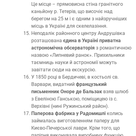
Це місце – прямовисна стіна гранітного
каньйону р. Тетерів, що височіє над
берегом на 25 м і є одним з найзручніших
місць в Україні для скелелазіння.
Неподалік районного центру Андрушівка
розташована
єдина в Україні приватна
астрономічна обсерваторія
з романтичною
назвою «Липневий ранок». Прихильники
таємниць науки й астрономії можуть
завітати сюди на екскурсію.
У 1850 році в Бердичеві, в костьолі св.
Варвари, видатний
французький
письменник Оноре де Бальзак
взяв шлюб
з Евеліною Ганською, поміщицею із с.
Верхівні (нині Ружинський район).
Паперова фабрика у Радомишлі
колись
займалась виготовленням паперу для
Києво-Печерської лаври. Крім того, що
папірня виконувала виробничу функцію,