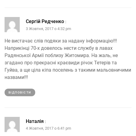
Сергій Редченко
:
3 Жовтня, 2017 о 4:32 pm
Не вистачає слів подяки за надану інформацію!!!
Наприкінці 70-х довелось нести службу в лавах
Радянської Армії поблизу Житомира. На жаль, не
згадано про прекрасні краєвиди річок Тетерів та
Гуйва, а ще ціла кіпа поселень з такими мальовничими
назвами!!!
ВІДПОВІCТИ
Наталія
:
4 Жовтня, 2017 о 6:41 pm