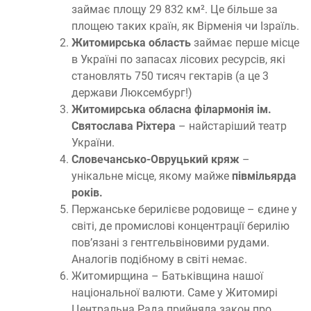
займає площу 29 832 км². Це більше за
площею таких країн, як Вірменія чи Ізраїль.
Житомирська область
займає перше місце
в Україні по запасах лісових ресурсів, які
становлять 750 тисяч гектарів (а це 3
держави Люксембург!)
Житомирська обласна філармонія ім.
Святослава Ріхтера
– найстаріший театр
України.
Словечансько-Овруцький кряж
–
унікальне місце, якому майже
півмільярда
років.
Пержанське берилієве родовище – єдине у
світі, де промислові концентрації берилію
пов’язані з гентгельвіновими рудами.
Аналогів подібному в світі немає.
Житомирщина – Батьківщина нашої
національної валюти. Саме у Житомирі
Центральна Рада прийняла закон про