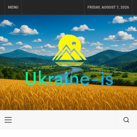
Skip
MENU
FRIDAY, AUGUST 7, 2026
to
content
UKRAINE-IS
ПОДОРОЖI ПО УКРАЇНІ
Primary
Menu