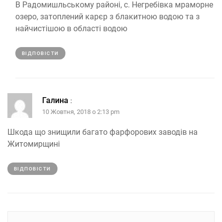
В Радомишльському районі, с. Негребівка мраморне
озеро, затоплений карєр з блакитною водою та з
найчистішою в області водою
ВІДПОВІCТИ
Галина
:
10 Жовтня, 2018 о 2:13 pm
Шкода що знищили багато фарфорових заводів на
Житомирщині
ВІДПОВІCТИ