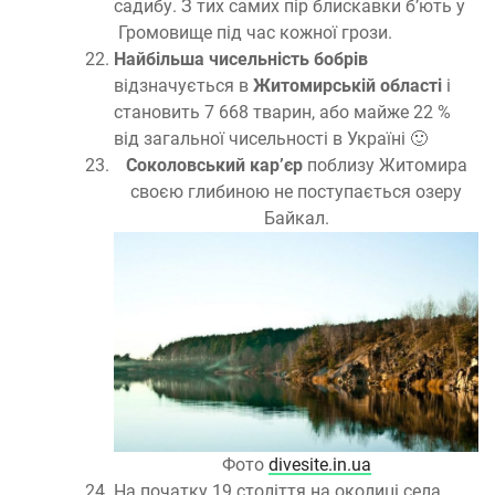
садибу. З тих самих пір блискавки б’ють у
Громовище під час кожної грози.
Найбільша чисельність бобрів
відзначується в
Житомирській області
і
становить 7 668 тварин, або майже 22 %
від загальної чисельності в Україні 🙂
Соколовський кар’єр
поблизу Житомира
своєю глибиною не поступається озеру
Байкал.
Фото
divesite.in.ua
На початку 19 століття на околиці села