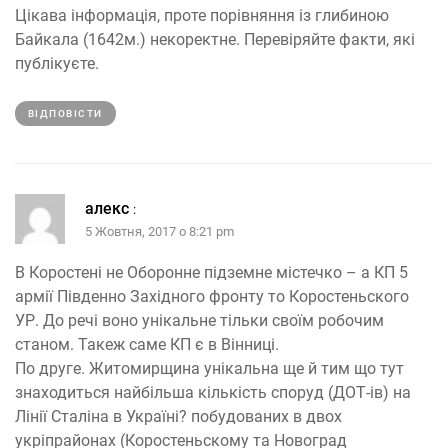
Цікава інформація, проте порівняння із глибиною
Байкала (1642м.) некоректне. Перевіряйте факти, які
публікуєте.
ВІДПОВІCТИ
алекс
:
5 Жовтня, 2017 о 8:21 pm
В Коростені не Оборонне підземне містечко – а КП 5
армії Південно Західного фронту то Коростеньского
УР. До речі воно унікальне тільки своїм робочим
станом. Такеж саме КП є в Вінниці.
По друге. Житомирщина унікальна ще й тим що тут
знаходиться найбільша кількість споруд (ДОТ-ів) на
Лінії Сталіна в Україні? побудованих в двох
укріпрайонах (Коростеньскому та Новоград