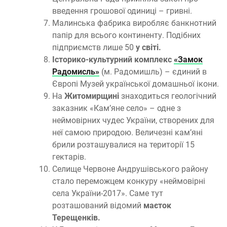
введення грошової одиниці – гривні.
Малинська фабрика виробляє банкнотний
папір для всього континенту. Подібних
підприємств лише 50
у світі.
Історико-культурний комплекс
«Замок
Радомисль»
(м. Радомишль) – єдиний в
Європі Музей української домашньої ікони.
На
Житомирщині
знаходиться геологічний
заказник «Кам’яне село» – одне з
неймовірних чудес України, створених для
неї самою природою. Величезні кам’яні
брили розташувалися на території 15
гектарів.
Селище Червоне Андрушівського району
стало переможцем конкуру «неймовірні
села України-2017». Саме тут
розташований відомий
маєток
Терещенків.