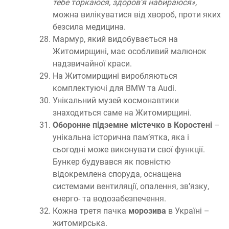
тебе торкаюся, здоров’я набираюся»,
можна вилікуватися від хвороб, проти яких
безсила медицина.
Мармур, який видобувається на
Житомирщині, має особливий малюнок
надзвичайної краси.
На Житомирщині виробляються
комплектуючі для BMW та Audi.
Унікальний музей космонавтики
знаходиться саме на Житомирщині.
Оборонне підземне містечко в Коростені
–
унікальна історична пам’ятка, яка і
сьогодні може виконувати свої функції.
Бункер будувався як повністю
відокремлена споруда, оснащена
системами вентиляції, опалення, зв’язку,
енерго- та водозабезпечення.
Кожна третя пачка
морозива
в Україні –
житомирська.