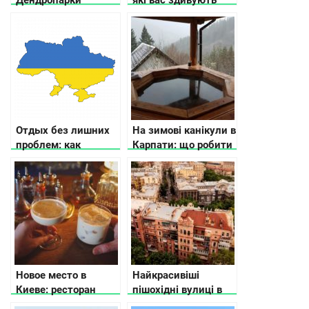
України
Отдых без лишних
На зимові канікули в
проблем: как
Карпати: що робити
подготовиться?
Новое место в
Найкрасивіші
Киеве: ресторан
пішохідні вулиці в
Podil East India
різних містах