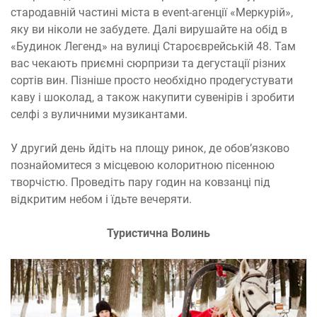
стародавній частині міста в event-агенції «Меркурій»,
яку ви ніколи не забудете. Далі вирушайте на обід в
«Будинок Легенд» на вулиці Староєврейській 48. Там
вас чекають приємні сюрпризи та дегустації різних
сортів вин. Пізніше просто необхідно продегустувати
каву і шоколад, а також накупити сувенірів і зробити
селфі з вуличними музикантами.
У другий день йдіть на площу ринок, де обов’язково
познайомитеся з місцевою колоритною пісенною
творчістю. Проведіть пару годин на ковзанці під
відкритим небом і їдьте вечеряти.
Туристична Волинь