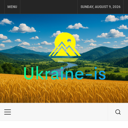
Skip
MENU
SUNDAY, AUGUST 9, 2026
to
content
UKRAINE-IS
ПОДОРОЖI ПО УКРАЇНІ
Primary
Menu