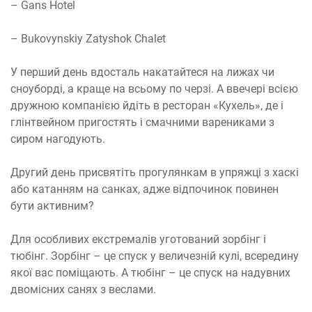
– Gans Hotel
– Bukovynskiy Zatyshok Chalet
У перший день вдосталь накатайтеся на лижах чи
сноуборді, а краще на всьому по черзі. А ввечері всією
дружною компанією йдіть в ресторан «Кухель», де і
глінтвейном пригостять і смачними варениками з
сиром нагодують.
Другий день присвятіть прогулянкам в упряжці з хаскі
або катанням на санках, адже відпочинок повинен
бути активним?
Для особливих екстремалів уготований зорбінг і
тюбінг. Зорбінг – це спуск у величезній кулі, всередину
якої вас поміщають. А тюбінг – це спуск на надувних
двомісних санях з веслами.