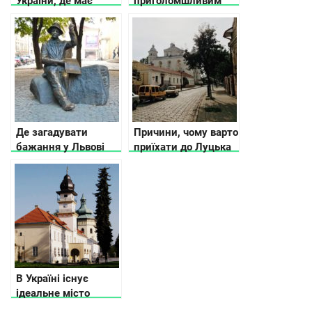
України, де має
приголомшливим
побувати кожен
краєвидом з вікна
Де загадувати
Причини, чому варто
бажання у Львові
приїхати до Луцька
+ відео
В Україні існує
ідеальне місто
Жовква