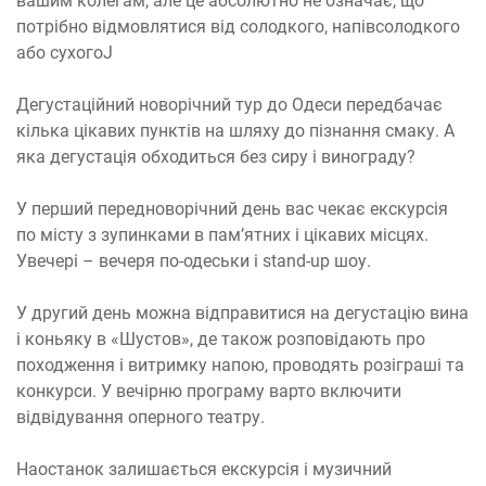
вашим колегам, але це абсолютно не означає, що
потрібно відмовлятися від солодкого, напівсолодкого
або сухогоJ
Дегустаційний новорічний тур до Одеси передбачає
кілька цікавих пунктів на шляху до пізнання смаку. А
яка дегустація обходиться без сиру і винограду?
У перший передноворічний день вас чекає екскурсія
по місту з зупинками в пам’ятних і цікавих місцях.
Увечері – вечеря по-одеськи і stand-up шоу.
У другий день можна відправитися на дегустацію вина
і коньяку в «Шустов», де також розповідають про
походження і витримку напою, проводять розіграші та
конкурси. У вечірню програму варто включити
відвідування оперного театру.
Наостанок залишається екскурсія і музичний