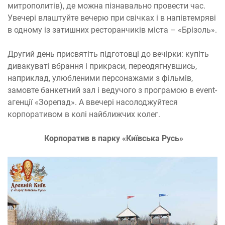
митрополитів), де можна пізнавально провести час.
Увечері влаштуйте вечерю при свічках і в напівтемряві
в одному із затишних ресторанчиків міста – «Брізоль».
Другий день присвятіть підготовці до вечірки: купіть
дивакуваті вбрання і прикраси, переодягнувшись,
наприклад, улюбленими персонажами з фільмів,
замовте банкетний зал і ведучого з програмою в event-
агенції «Зорепад». А ввечері насолоджуйтеся
корпоративом в колі найближчих колег.
Корпоратив в парку «Київська Русь»