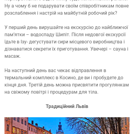
Ну а чому б не подарувати своїм співробітникам повне
розслаблення і настрій на майбутній робочий рік?
У перший день вирушайте на екскурсію до найближчої
пам’ятки – водоспаду Шипіт. Після недовгої екскурсії
їдьте в Ізу- дегустувати сири місцевого виробництва і
дізнаватися секрети їх приготування. Увечері – сауна і
масаж.
На наступний день вас чекає відправлення в
термальний комплекс в Косино, де ви і пробудете до
кінця дня. Третій день можна присвятити прогулянкам
на свіжому повітрі і процедурам для тіла.
Традиційний Львів