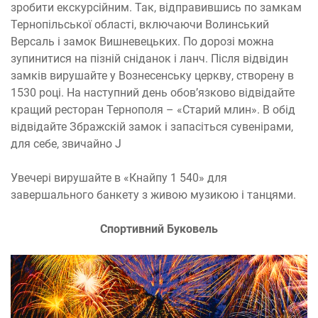
зробити екскурсійним. Так, відправившись по замкам
Тернопільської області, включаючи Волинський
Версаль і замок Вишневецьких. По дорозі можна
зупинитися на пізній сніданок і ланч. Після відвідин
замків вирушайте у Вознесенську церкву, створену в
1530 році. На наступний день обов’язково відвідайте
кращий ресторан Тернополя – «Старий млин». В обід
відвідайте Збражскій замок і запасіться сувенірами,
для себе, звичайно J
Увечері вирушайте в «Кнайпу 1 540» для
завершального банкету з живою музикою і танцями.
Спортивний Буковель