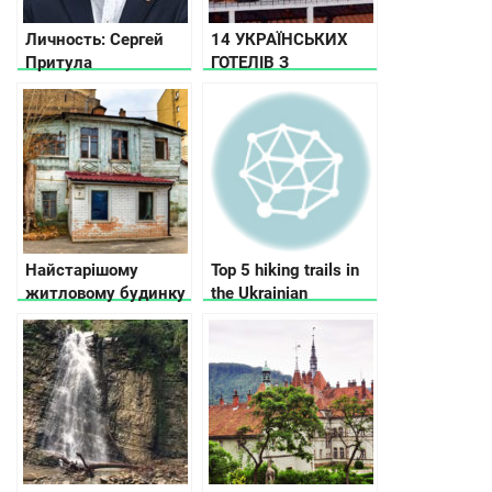
Личность: Сергей
14 УКРАЇНСЬКИХ
Притула
ГОТЕЛІВ З
ДИВОВИЖНИМ
МИНУЛИМ
Найстарішому
Top 5 hiking trails in
житловому будинку
the Ukrainian
в Києві 257 років
Carpathians