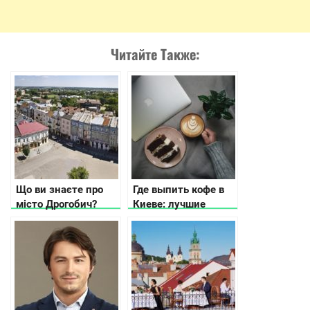
Читайте Также:
Що ви знаєте про
Где выпить кофе в
місто Дрогобич?
Киеве: лучшие
кофейни по версии
Instagram и
Fousquare