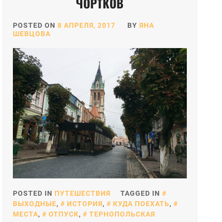
ЧОРТКОВ
POSTED ON
8 АПРЕЛЯ, 2017
BY
ЯНА
ШЕВЦОВА
POSTED IN
ПУТЕШЕСТВИЯ
TAGGED IN
ВЫХОДНЫЕ
,
ИСТОРИЯ
,
КУДА ПОЕХАТЬ
,
МЕСТА
,
ОТПУСК
,
ТЕРНОПОЛЬСКАЯ