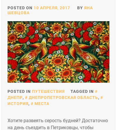
POSTED ON
10 АПРЕЛЯ, 2017
BY
ЯНА
ШЕВЦОВА
POSTED IN
ПУТЕШЕСТВИЯ
TAGGED IN
ДНЕПР
,
ДНЕПРОПЕТРОВСКАЯ ОБЛАСТЬ
,
ИСТОРИЯ
,
МЕСТА
Хотите развеять серость будней? Достаточно
на день съездить в Петриковцы, чтобы