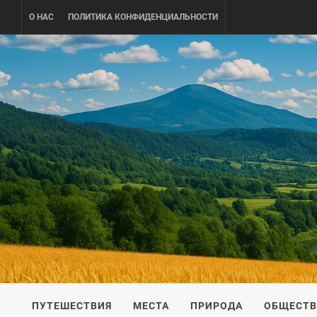
Skip
О НАС
ПОЛИТИКА КОНФИДЕНЦИАЛЬНОСТИ
to
content
UKRAINE-
ПУТЕШЕСТВИЕ ПО УКРАИНЕ
ПУТЕШЕСТВИЯ
МЕСТА
ПРИРОДА
ОБЩЕСТ