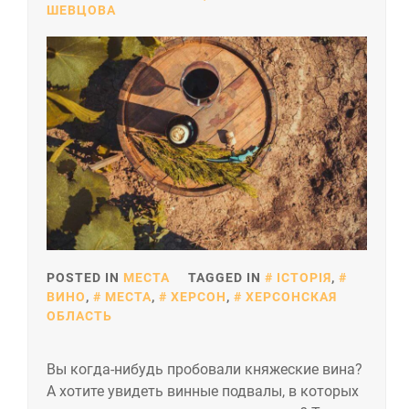
ШЕВЦОВА
POSTED IN
МЕСТА
TAGGED IN
ІСТОРІЯ
,
ВИНО
,
МЕСТА
,
ХЕРСОН
,
ХЕРСОНСКАЯ
ОБЛАСТЬ
Вы когда-нибудь пробовали княжеские вина?
А хотите увидеть винные подвалы, в которых