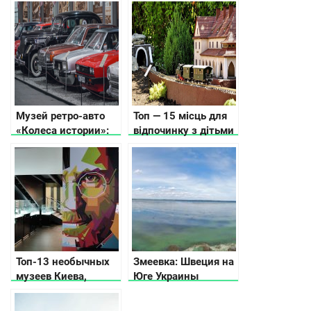
Музей ретро-авто
Топ — 15 місць для
«Колеса истории»:
відпочинку з дітьми
путешествие в
в Карпатах, куди
прошлое
піти, що подивитись
автомобильного
мира
Топ-13 необычных
Змеевка: Швеция на
музеев Киева,
Юге Украины
которые вас удивят