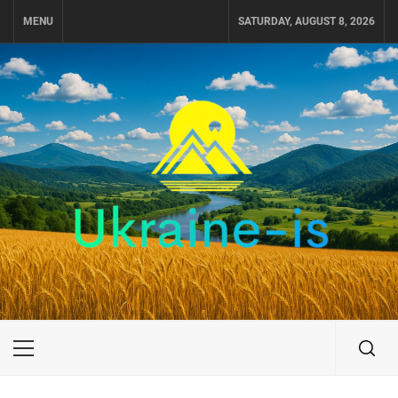
Skip
MENU
SATURDAY, AUGUST 8, 2026
to
content
UKRAINE-IS
ПУТЕШЕСТВИЕ ПО УКРАИНЕ
Primary
Menu