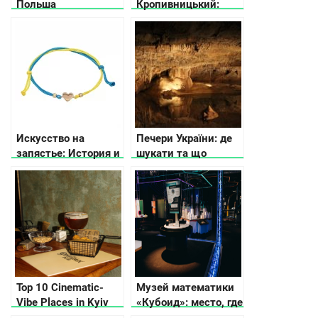
Польша
Кропивницький:
куди піти та що
подивитися
Искусство на
Печери України: де
запястье: История и
шукати та що
значение
потрібно знати
драгоценных
браслетов
Top 10 Cinematic-
Музей математики
Vibe Places in Kyiv
«Кубоид»: место, где
числа оживают