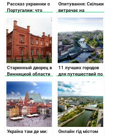
Рассказ украинки о
Опитування: Скільки
Португалии: что
витрачає на
посмотреть, о
відпочинок
людях, работе и еде
український турист?
Старинный дворец в
11 лучших городов
Винницкой области
для путешествий по
выставлен на
Украине по версии
продажу
CNN
Україна там де ми:
Онлайн гід містом