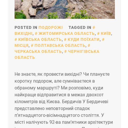
POSTED IN
ПОДОРОЖІ
TAGGED IN
ВИХІДНІ
,
ЖИТОМИРСЬКА ОБЛАСТЬ
,
КИЇВ
,
КИЇВСЬКА ОБЛАСТЬ
,
КУДИ ПОЇХАТИ
,
МІСЦЯ
,
ПОЛТАВСЬКА ОБЛАСТЬ
,
ЧЕРКАСЬКА ОБЛАСТЬ
,
ЧЕРНІГІВСЬКА
ОБЛАСТЬ
Не знаєте, як провести вихідні? Чи плануєте
коротку подорож, але сумніваєтеся в
обраному маршруті? Ми розповімо, куди
найкраще відправитися в межах двохсот
кілометрів від Києва. Бердичів У Бердичеві
представлено неповторний спадок
п’ятнадцятого-вісімнадцятого століття. У
місті налічують 92-ва пам’ятники архітектури