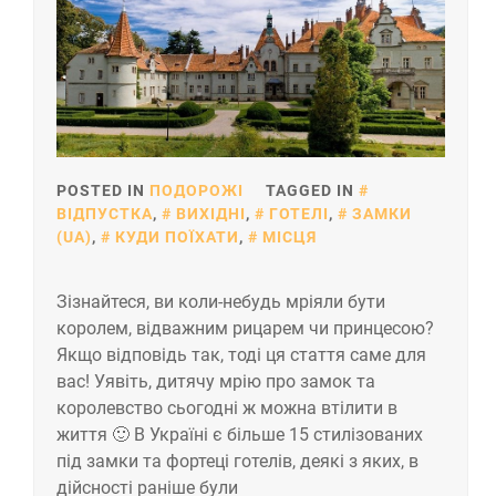
POSTED IN
ПОДОРОЖІ
TAGGED IN
ВІДПУСТКА
,
ВИХІДНІ
,
ГОТЕЛІ
,
ЗАМКИ
(UA)
,
КУДИ ПОЇХАТИ
,
МІСЦЯ
Зізнайтеся, ви коли-небудь мріяли бути
королем, відважним рицарем чи принцесою?
Якщо відповідь так, тоді ця стаття саме для
вас! Уявіть, дитячу мрію про замок та
королевство сьогодні ж можна втілити в
життя 🙂 В Україні є більше 15 стилізованих
під замки та фортеці готелів, деякі з яких, в
дійсності раніше були