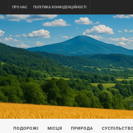
Skip
ПРО НАС
ПОЛІТИКА КОНФІДЕНЦІЙНОСТІ
to
content
UKRAINE-
ПОДОРОЖI ПО УКРАЇНІ
ПОДОРОЖІ
МІСЦЯ
ПРИРОДА
СУСПІЛЬСТВ