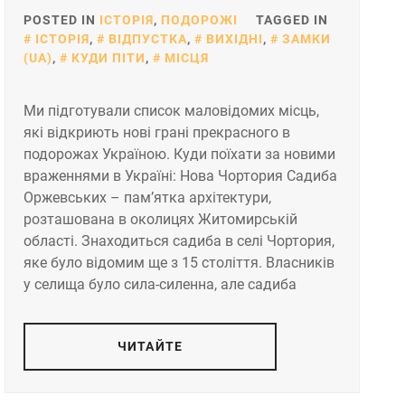
POSTED IN
ІСТОРІЯ
,
ПОДОРОЖІ
TAGGED IN
ІСТОРІЯ
,
ВІДПУСТКА
,
ВИХІДНІ
,
ЗАМКИ
(UA)
,
КУДИ ПІТИ
,
МІСЦЯ
Ми підготували список маловідомих місць,
які відкриють нові грані прекрасного в
подорожах Україною. Куди поїхати за новими
враженнями в Україні: Нова Чортория Садиба
Оржевських – пам’ятка архітектури,
розташована в околицях Житомирській
області. Знаходиться садиба в селі Чортория,
яке було відомим ще з 15 століття. Власників
у селища було сила-силенна, але садиба
ЧИТАЙТЕ