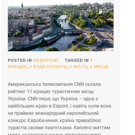
POSTED IN
ПОДОРОЖІ
TAGGED IN
ВИХІДНІ
,
КУДИ ПОЇХАТИ
,
МІСТА
,
МІСЦЯ
Американська телекомпанія CNN склала
рейтинг 11 кращих туристичних місць
України. CNN пише, що Україна – одна з
найбільших країн в Європі, і навіть коли вона
не приймає міжнародний європейський
конкурс Євробачення, країна приваблює
туристів своїми пам’ятками. Киплячі життям
міста, стародавні замки, приголомшлива