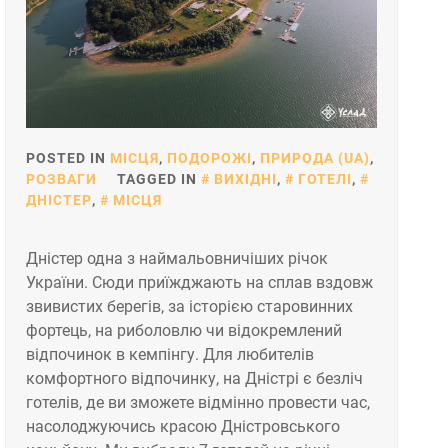
POSTED IN
МІСЦЯ
,
ПОДОРОЖІ
,
ПРИРОДА (UA)
,
РОЗВАГИ
TAGGED IN
ВИХІДНІ
,
ГОТЕЛІ
,
ДНІСТЕР
,
МІСЦЯ
Дністер одна з наймальовничіших річок
України. Сюди приїжджають на сплав вздовж
звивистих берегів, за історією старовинних
фортець, на риболовлю чи відокремлений
відпочинок в кемпінгу. Для любителів
комфортного відпочинку, на Дністрі є безліч
готелів, де ви зможете відмінно провести час,
насолоджуючись красою Дністровського