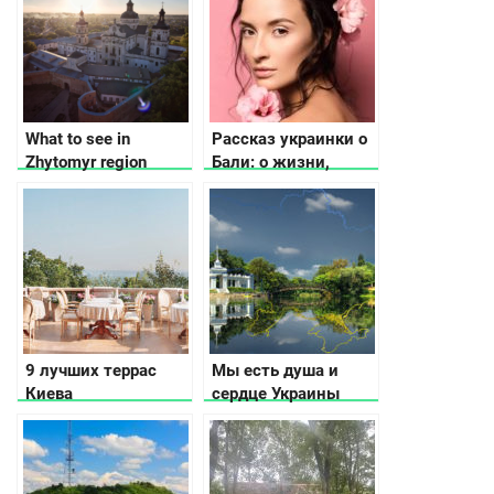
посмотреть
вишиванках та
рушниках
What to see in
Рассказ украинки о
Zhytomyr region
Бали: о жизни,
особенностях, еде,
кофе и сувенирах
9 лучших террас
Мы есть душа и
Киева
сердце Украины