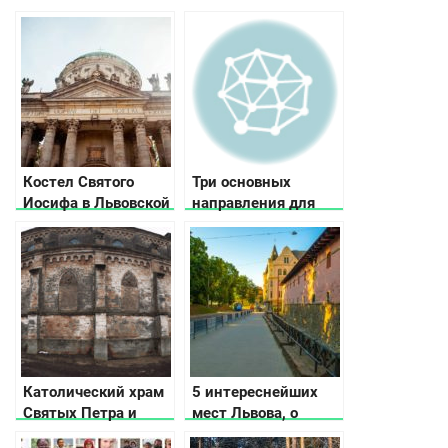
Костел Святого
Три основных
Иосифа в Львовской
направления для
области
поездок на отдых в
Украине
Католический храм
5 интереснейших
Святых Петра и
мест Львова, о
Павла в
которых не