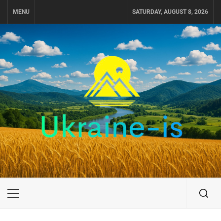
Skip
MENU
SATURDAY, AUGUST 8, 2026
to
content
UKRAINE-IS
ПУТЕШЕСТВИЕ ПО УКРАИНЕ
Primary
Menu