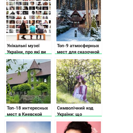
Николаевской
расскажут
области
путеводители
Унікальні музеї
Топ-9 атмосферных
України, про які ви
мест для сказочной
не чули
зимы
Топ-18 интересных
Символічний код
мест в Киевской
України: що
области, куда
означають
поехать, что
візерунки на