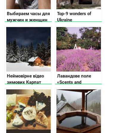
Выбираем часы для
Top-9 wonders of
мужчин и женщин
Ukraine
Неймовірне відео
Лавандове поле
зимових Карпат
«Scents and
Sensations».