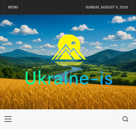
Skip
MENU
SUNDAY, AUGUST 9, 2026
to
content
UKRAINE-IS
ПОДОРОЖI ПО УКРАЇНІ
Primary
Menu