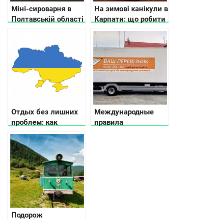
Міні-сироварня в
На зимові канікули в
Полтавській області
Карпати: що робити
з авторськими та
еко-продуктами
Отдых без лишних
Международные
проблем: как
правила
подготовиться?
автоперевозки
фруктов и овощей в
Украине
Подорож