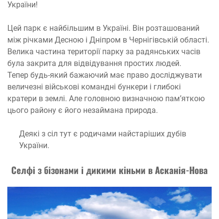
України!
Цей парк є найбільшим в Україні. Він розташований
між річками Десною і Дніпром в Чернігівській області.
Велика частина території парку за радянських часів
була закрита для відвідування простих людей.
Тепер будь-який бажаючий має право досліджувати
величезні військові командні бункери і глибокі
кратери в землі. Але головною визначною пам’яткою
цього району є його незаймана природа.
Деякі з сіл тут є родичами найстаріших дубів
України.
Селфі з бізонами і дикими кіньми в Асканія-Нова