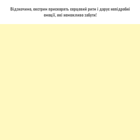
Відзначимо, екстрим прискорять серцевий ритм і дарує непідробні
емоції, які неможливо забути!