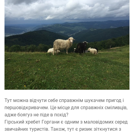
Тут можна відчути себе справжнім шукачем пригод і
першовідкривачем. Це місце для справжніх сміливців,
адже боягуз не піде в похід?
Гірський хребет Горгани є одним з маловідомих серед
звичайних туристів. Також, тут є ризик зіткнутися з