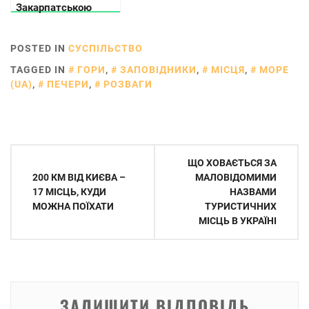
Закарпатською
областю: частина 2
POSTED IN
СУСПІЛЬСТВО
TAGGED IN
ГОРИ
,
ЗАПОВІДНИКИ
,
МІСЦЯ
,
МОРЕ
(UA)
,
ПЕЧЕРИ
,
РОЗВАГИ
Навігація
ЩО ХОВАЄТЬСЯ ЗА
записів
200 КМ ВІД КИЄВА –
МАЛОВІДОМИМИ
17 МІСЦЬ, КУДИ
НАЗВАМИ
МОЖНА ПОЇХАТИ
ТУРИСТИЧНИХ
МІСЦЬ В УКРАЇНІ
ЗАЛИШИТИ ВІДПОВІДЬ