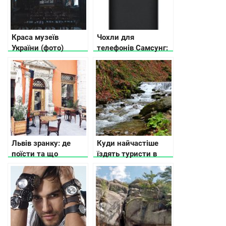
Краса музеїв
Чохли для
України (фото)
телефонів Самсунг:
надійний захист
електронних
пристроїв
Львів зранку: де
Куди найчастіше
поїсти та що
їздять туристи в
подивитись
Україні