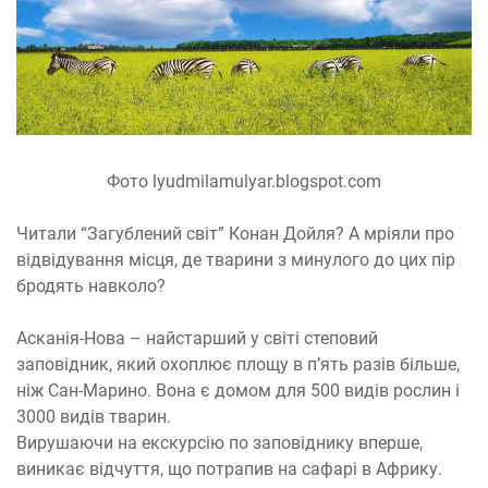
Фото lyudmilamulyar.blogspot.com
Читали “Загублений світ” Конан Дойля? А мріяли про
відвідування місця, де тварини з минулого до цих пір
бродять навколо?
Асканія-Нова – найстарший у світі степовий
заповідник, який охоплює площу в п’ять разів більше,
ніж Сан-Марино. Вона є домом для 500 видів рослин і
3000 видів тварин.
Вирушаючи на екскурсію по заповіднику вперше,
виникає відчуття, що потрапив на сафарі в Африку.