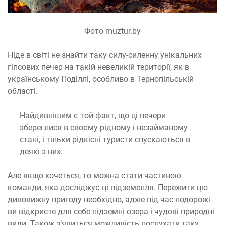
Фото muztur.by
Ніде в світі не знайти таку силу-силенну унікальних
гіпсових печер на такій невеликій території, як в
українському Поділлі, особливо в Тернопільській
області.
Найдивнішим є той факт, що ці печери
збереглися в своєму рідному і незайманому
стані, і тільки рідкісні туристи спускаються в
деякі з них.
Але якщо хочеться, то можна стати частиною
команди, яка досліджує ці підземелля. Пережити цю
дивовижну пригоду необхідно, адже під час подорожі
ви відкриєте для себе підземні озера і чудові природні
види. Також з’явиться можливість послухати таку