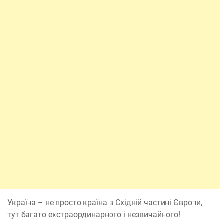
Україна – не просто країна в Східній частині Європи,
тут багато екстраординарного і незвичайного!