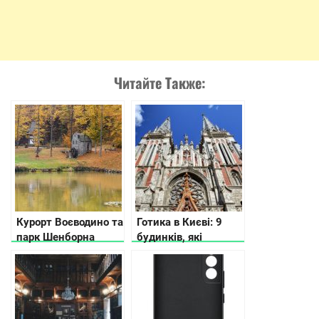
Читайте Также:
Курорт Воєводино та
Готика в Києві: 9
парк Шенборна
будинків, які
показали з висоти
дивують своєю
пташиного польоту
красою
(відео)