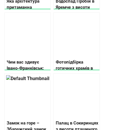
Яка архітектура
Водоспад Пробій в
притаманна
Яремче з висоти
Північній Україні
пташиного польоту
(відео)
Чим вас здивує
Фотопідбірка
Івано-Франківськ:
готичних храмів в
місця, які варто
Україні
побачити
Замок на горе –
Палац в Сокиринцях
Збаражский замок
з висоти пташиного