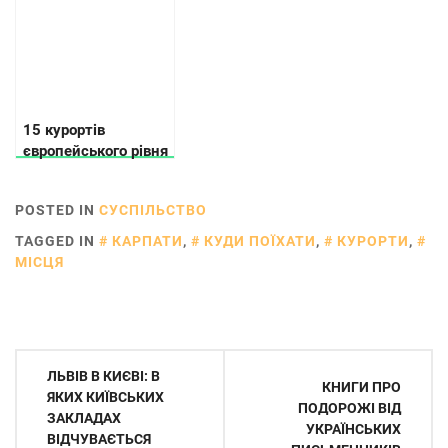
15 курортів
європейського рівня
в Україні
POSTED IN
СУСПІЛЬСТВО
TAGGED IN
КАРПАТИ
,
КУДИ ПОЇХАТИ
,
КУРОРТИ
,
МІСЦЯ
Навігація
ЛЬВІВ В КИЄВІ: В
КНИГИ ПРО
записів
ЯКИХ КИЇВСЬКИХ
ПОДОРОЖІ ВІД
ЗАКЛАДАХ
УКРАЇНСЬКИХ
ВІДЧУВАЄТЬСЯ