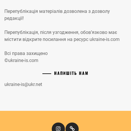
Перепублікація матеріалів дозволена з дозволу
редакції!
Перепублікація, після узгодження, обов’язково має
містити відкрите посилання на ресурс ukraine-is.com
Всі права захищено
©ukraine-is.com
НАПИШІТЬ НАМ
ukraine-is@ukr.net
Instagram
Кіномандри