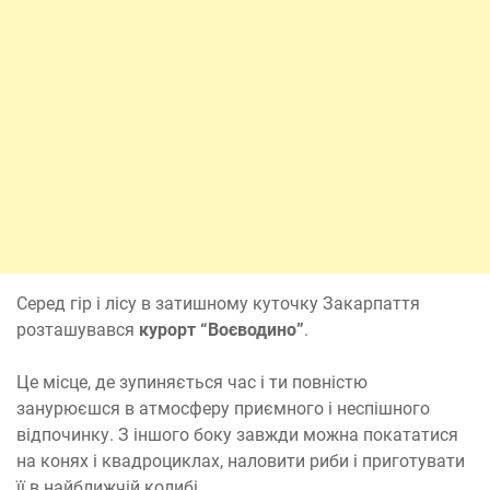
Серед гір і лісу в затишному куточку Закарпаття
розташувався
курорт “Воєводино”
.
Це місце, де зупиняється час і ти повністю
занурюєшся в атмосферу приємного і неспішного
відпочинку. З іншого боку завжди можна покататися
на конях і квадроциклах, наловити риби і приготувати
її в найближчій колибі.