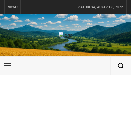
Skip
MENU
SATURDAY, AUGUST 8, 2026
to
content
UKRAINE-IS
ПОДОРОЖI ПО УКРАЇНІ
Primary
Menu