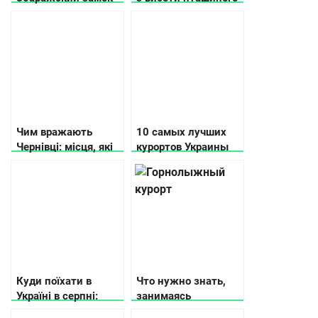
польоту (відео)
Чим вражають
10 самых лучших
Чернівці: місця, які
курортов Украины
варто побачити
Куди поїхати в
Что нужно знать,
Україні в серпні:
занимаясь
афіша подій
горнолыжным