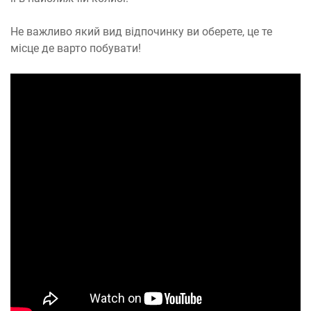
Не важливо який вид відпочинку ви оберете, це те
місце де варто побувати!