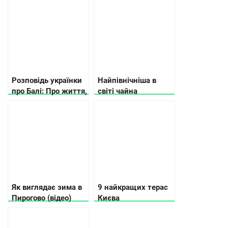
спортом
Розповідь українки
Найпівнічніша в
про Балі: Про життя,
світі чайна
особливостях, їжу,
плантація
каву та сувеніри
знаходиться в
Мукачево
Як виглядає зима в
9 найкращих терас
Пирогово (відео)
Києва