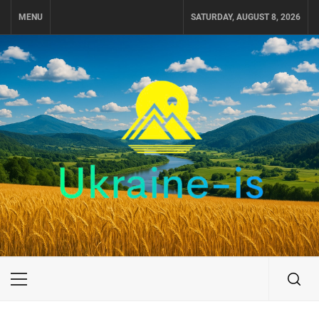
Skip
MENU
SATURDAY, AUGUST 8, 2026
to
content
UKRAINE-IS
ПОДОРОЖI ПО УКРАЇНІ
Primary
Menu