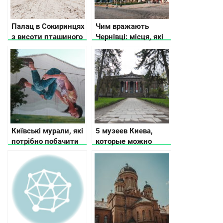
Палац в Сокиринцях
Чим вражають
з висоти пташиного
Чернівці: місця, які
польоту (відео)
варто побачити
Київські мурали, які
5 музеев Киева,
потрібно побачити
которые можно
(відео)
посетить бесплатно