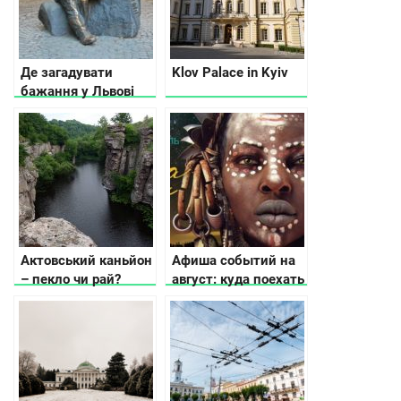
Де загадувати
Klov Palace in Kyiv
бажання у Львові
Актовський каньйон
Афиша событий на
– пекло чи рай?
август: куда поехать
в последний месяц
лета в Украине