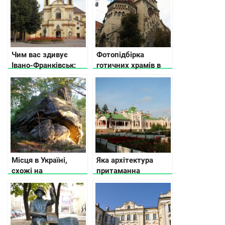
Чим вас здивує
Фотопідбірка
Івано-Франківськ:
готичних храмів в
місця, які варто
Україні
побачити
Місця в Україні,
Яка архітектура
схожі на
притаманна
британський
Північній Україні
Стоунхендж