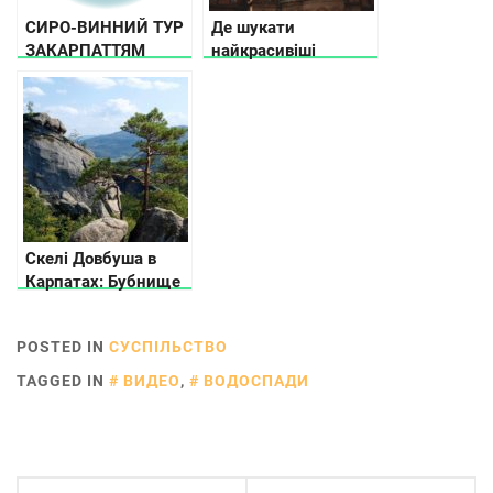
СИРО-ВИННИЙ ТУР
Де шукати
ЗАКАРПАТТЯМ
найкрасивіші
палаци в Україні
Скелі Довбуша в
Карпатах: Бубнище
POSTED IN
СУСПІЛЬСТВО
TAGGED IN
ВИДЕО
,
ВОДОСПАДИ