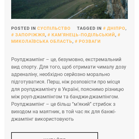
POSTED IN
СУСПІЛЬСТВО
TAGGED IN
ДНІПРО
,
ЗАПОРІЖЖЯ
,
КАМ’ЯНЕЦЬ-ПОДІЛЬСЬКИЙ
,
МИКОЛАЇВСЬКА ОБЛАСТЬ
,
РОЗВАГИ
Роупджампінг – це, безумовно, екстремальний
вид спорту. Для того, щоб отримати чималу дозу
адреналіну, необхідно серйозно морально
підготуватися. Перш, ніж розповісти про місця
для роупджампінгу в Україні, пояснимо різницю
між роуп-джампінгом та банджи-джампінгом.
Роупджампінг – це більш “м’який” стрибок з
виходом на маятник, в той час як для банжі-
джампінг використовують