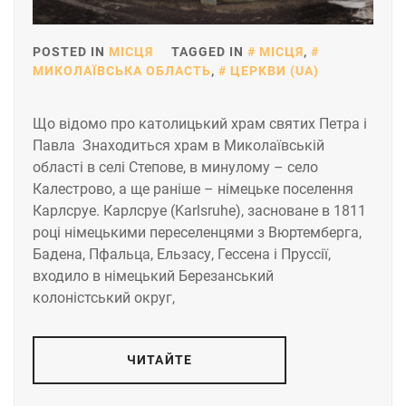
POSTED IN
МІСЦЯ
TAGGED IN
МІСЦЯ
,
МИКОЛАЇВСЬКА ОБЛАСТЬ
,
ЦЕРКВИ (UA)
Що відомо про католицький храм святих Петра і
Павла Знаходиться храм в Миколаївській
області в селі Степове, в минулому – село
Калестрово, а ще раніше – німецьке поселення
Карлсруе. Карлсруе (Karlsruhe), засноване в 1811
році німецькими переселенцями з Вюртемберга,
Бадена, Пфальца, Ельзасу, Гессена і Пруссії,
входило в німецький Березанський
колоністський округ,
ЧИТАЙТЕ