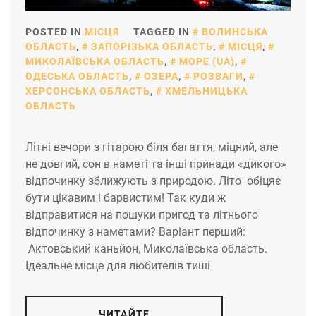
POSTED IN
МІСЦЯ
TAGGED IN
ВОЛИНСЬКА
ОБЛАСТЬ
,
ЗАПОРІЗЬКА ОБЛАСТЬ
,
МІСЦЯ
,
МИКОЛАЇВСЬКА ОБЛАСТЬ
,
МОРЕ (UA)
,
ОДЕСЬКА ОБЛАСТЬ
,
ОЗЕРА
,
РОЗВАГИ
,
ХЕРСОНСЬКА ОБЛАСТЬ
,
ХМЕЛЬНИЦЬКА
ОБЛАСТЬ
Літні вечори з гітарою біля багаття, міцний, але
не довгий, сон в наметі та інші принади «дикого»
відпочинку зближують з природою. Літо обіцяє
бути цікавим і барвистим! Так куди ж
відправитися на пошуки пригод та літнього
відпочинку з наметами? Варіант перший:
Актовський каньйон, Миколаївська область.
Ідеальне місце для любителів тиші
ЧИТАЙТЕ