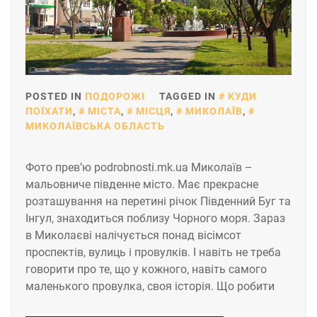
POSTED IN
ПОДОРОЖІ
TAGGED IN
КУДИ
ПОЇХАТИ
,
МІСТА
,
МІСЦЯ
,
МИКОЛАЇВ
,
МИКОЛАЇВСЬКА ОБЛАСТЬ
Фото прев’ю podrobnosti.mk.ua Миколаїв –
мальовниче південне місто. Має прекрасне
розташування на перетині річок Південний Буг та
Інгул, знаходиться поблизу Чорного моря. Зараз
в Миколаєві налічується понад вісімсот
проспектів, вулиць і провулків. І навіть не треба
говорити про те, що у кожного, навіть самого
маленького провулка, своя історія. Що робити