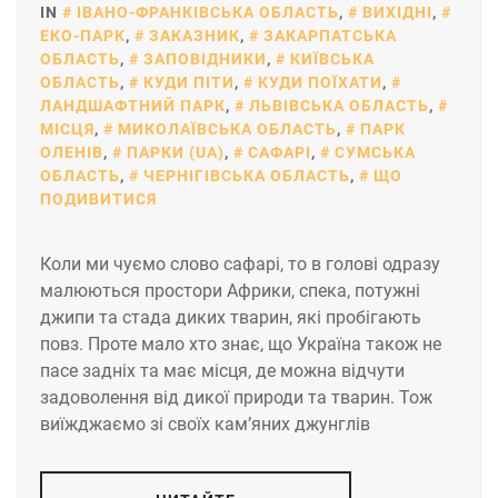
IN
ІВАНО-ФРАНКІВСЬКА ОБЛАСТЬ
,
ВИХІДНІ
,
ЕКО-ПАРК
,
ЗАКАЗНИК
,
ЗАКАРПАТСЬКА
ОБЛАСТЬ
,
ЗАПОВІДНИКИ
,
КИЇВСЬКА
ОБЛАСТЬ
,
КУДИ ПІТИ
,
КУДИ ПОЇХАТИ
,
ЛАНДШАФТНИЙ ПАРК
,
ЛЬВІВСЬКА ОБЛАСТЬ
,
МІСЦЯ
,
МИКОЛАЇВСЬКА ОБЛАСТЬ
,
ПАРК
ОЛЕНІВ
,
ПАРКИ (UA)
,
САФАРІ
,
СУМСЬКА
ОБЛАСТЬ
,
ЧЕРНІГІВСЬКА ОБЛАСТЬ
,
ЩО
ПОДИВИТИСЯ
Коли ми чуємо слово сафарі, то в голові одразу
малюються простори Африки, спека, потужні
джипи та стада диких тварин, які пробігають
повз. Проте мало хто знає, що Україна також не
пасе задніх та має місця, де можна відчути
задоволення від дикої природи та тварин. Тож
виїжджаємо зі своїх кам’яних джунглів