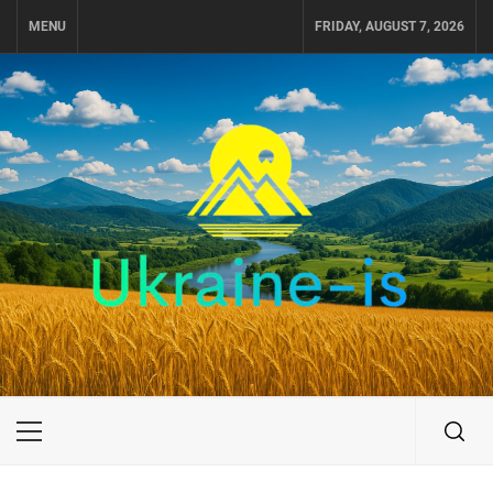
Skip
MENU
FRIDAY, AUGUST 7, 2026
to
content
UKRAINE-IS
ПОДОРОЖI ПО УКРАЇНІ
Primary
Menu