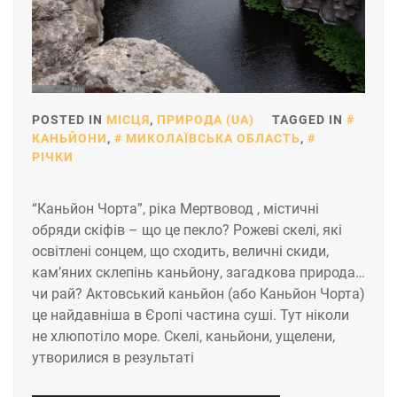
POSTED IN
МІСЦЯ
,
ПРИРОДА (UA)
TAGGED IN
КАНЬЙОНИ
,
МИКОЛАЇВСЬКА ОБЛАСТЬ
,
РІЧКИ
“Каньйон Чорта”, ріка Мертвовод , містичні
обряди скіфів – що це пекло? Рожеві скелі, які
освітлені сонцем, що сходить, величні скиди,
кам’яних склепінь каньйону, загадкова природа…
чи рай? Актовський каньйон (або Каньйон Чорта)
це найдавніша в Єропі частина суші. Тут ніколи
не хлюпотіло море. Скелі, каньйони, ущелени,
утворилися в результаті