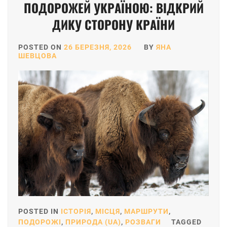
ПОДОРОЖЕЙ УКРАЇНОЮ: ВІДКРИЙ
ДИКУ СТОРОНУ КРАЇНИ
POSTED ON
26 БЕРЕЗНЯ, 2026
BY
ЯНА
ШЕВЦОВА
POSTED IN
ІСТОРІЯ
,
МІСЦЯ
,
МАРШРУТИ
,
ПОДОРОЖІ
,
ПРИРОДА (UA)
,
РОЗВАГИ
TAGGED