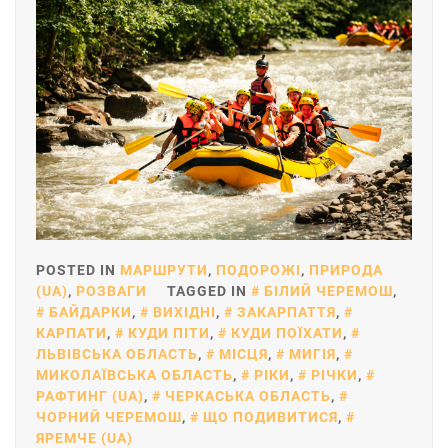
POSTED IN
МАРШРУТИ
,
ПОДОРОЖІ
,
ПРИРОДА
(UA)
,
РОЗВАГИ
TAGGED IN
БІЛИЙ ЧЕРЕМОШ
,
БАЙДАРКИ
,
ВИХІДНІ
,
ЗАКАРПАТТЯ
,
КАРПАТИ
,
КУДИ ПІТИ
,
КУДИ ПОЇХАТИ
,
ЛЬВІВСЬКА ОБЛАСТЬ
,
МІСЦЯ
,
МИГІЯ
,
МИКОЛАЇВСЬКА ОБЛАСТЬ
,
РІКИ
,
РІЧКИ
,
РАФТИНГ (UA)
,
ЧЕРКАСЬКА ОБЛАСТЬ
,
ЧОРНИЙ ЧЕРЕМОШ
,
ЩО ПОДИВИТИСЯ
,
ЯРЕМЧЕ (UA)