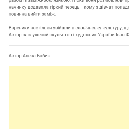
разом із заміжньою жінкою, і поки вони розмовляли пр
начинку додавала гіркий перець, і кому з дівчат попад
повинна вийти заміж.
Вареники настільки увійшли в слов’янську культуру, щ
Автор заслужений скульптор і художник України Іван Ф
Автор Алена Бабик