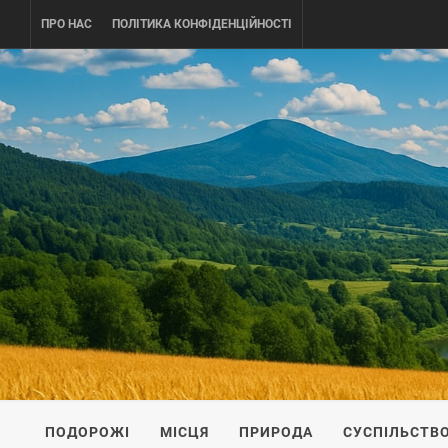
Skip
ПРО НАС
ПОЛІТИКА КОНФІДЕНЦІЙНОСТІ
to
content
UKRAINE-
ПОДОРОЖI ПО УКРАЇНІ
ПОДОРОЖІ
МІСЦЯ
ПРИРОДА
СУСПІЛЬСТВ