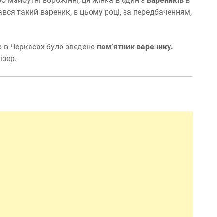
о майбутні ворожінні, ця жінка в один з
вареників
в
ався такий вареник, в цьому році, за передбаченням,
о в Черкасах було зведено
пам’ятник варенику.
ізер.