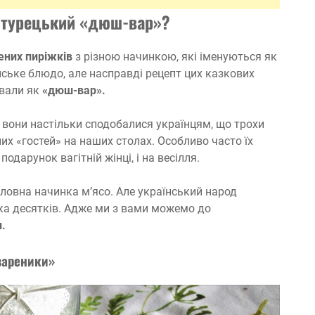
о турецький «дюш-вар»?
ених пиріжків
з різною начинкою, які іменуються як
ське блюдо, але насправді рецепт цих казкових
ували як
«дюш-вар».
 вони настільки сподобалися українцям, що трохи
х «гостей» на наших столах. Особливо часто їх
подарунок вагітній жінці, і на весілля.
головна начинка м’ясо. Але український народ
ька десятків. Адже ми з вами можемо до
.
вареники»