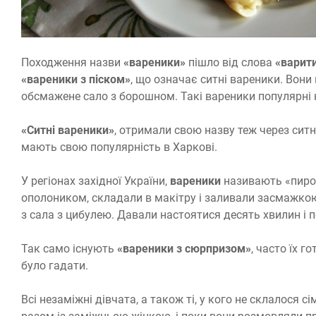
Походження назви
«вареники»
пішло від слова
«варит
«вареники з піском»
, що означає ситні вареники. Вони
обсмажене сало з борошном. Такі вареники популярні 
«Ситні вареники»
, отримали свою назву теж через ситн
мають свою популярність в Харкові.
У регіонах західної України,
вареники
називають «пирог
ополоником, складали в макітру і заливали засмажкою 
з сала з цибулею. Давали настоятися десять хвилин і п
Так само існують
«вареники з сюрпризом»
, часто їх г
було гадати.
Всі незаміжні дівчата, а також ті, у кого не склалося с