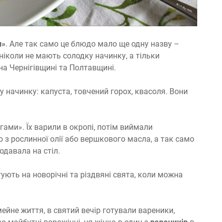
и»
. Але так само це блюдо мало ще одну назву –
 ніколи не мають солодку начинку, а тільки
на Чернігівщині та Полтавщині.
у начинку: капуста, товчений горох, квасоля. Вони
ами». Їх варили в окропі, потім виймали
з рослинної олії або вершкового масла, а так само
одавала на стіл.
отують на новорічні та різдвяні свята, коли можна
імейне життя, в святий вечір готували вареники,