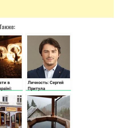
Также:
ати в
Личность: Сергей
країні:
Притула
цікавіших