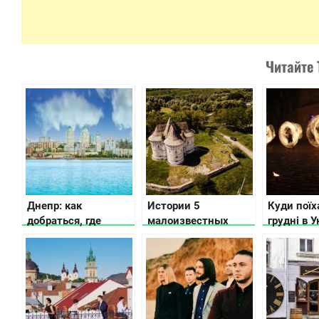
Читайте 
Днепр: как
Истории 5
Куди поїх
добраться, где
малоизвестных
грудні в У
остановиться, что
замков
афіша най
посмотреть
Хмельницкой
подій
области