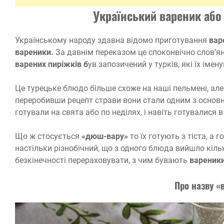
Український вареник аб
Українському народу здавна відомо приготування
вар
вареники.
За давнім переказом це споконвічно слов’ян
варених пиріжків б
ув запозичений у турків, які їх імен
Це турецьке блюдо більше схоже на наші пельмені, але
переробивши рецепт страви вони стали одним з основни
готували на свята або по неділях, і навіть готувалися в 
Що ж стосується
«дюш-вару»
то їх готують з тіста, а 
настільки різнобічний, що з одного блюда вийшло кіл
безкінечності перераховувати, з чим бувають
вареники
Про назву «