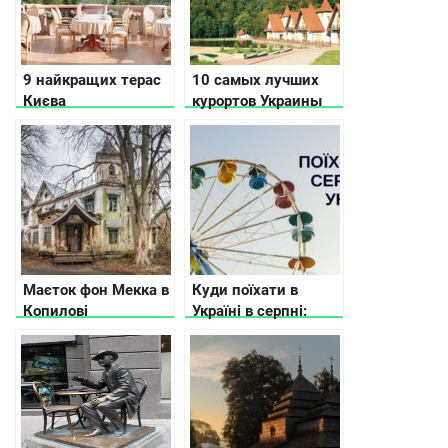
9 найкращих терас
10 самых лучших
Києва
курортов Украины
Маєток фон Мекка в
Куди поїхати в
Копилові
Україні в серпні:
афіша подій