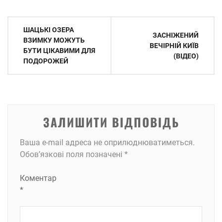
Навігація
ШАЦЬКІ ОЗЕРА
ЗАСНІЖЕНИЙ
записів
ВЗИМКУ МОЖУТЬ
ВЕЧІРНІЙ КИЇВ
БУТИ ЦІКАВИМИ ДЛЯ
(ВІДЕО)
ПОДОРОЖЕЙ
ЗАЛИШИТИ ВІДПОВІДЬ
Ваша e-mail адреса не оприлюднюватиметься.
Обов’язкові поля позначені
*
Коментар
*