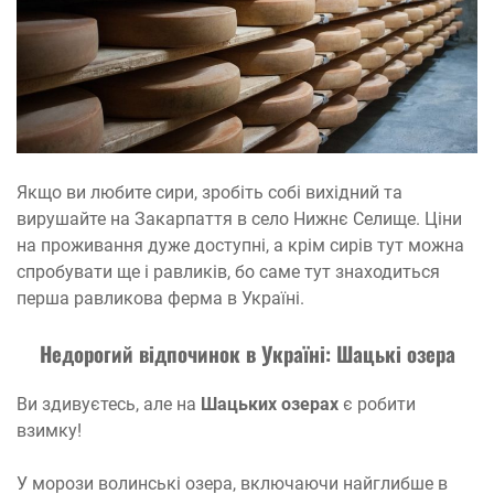
Якщо ви любите сири, зробіть собі вихідний та
вирушайте на Закарпаття в село Нижнє Селище. Ціни
на проживання дуже доступні, а крім сирів тут можна
спробувати ще і равликів, бо саме тут знаходиться
перша равликова ферма в Україні.
Недорогий відпочинок в Україні:
Шацькі озера
Ви здивуєтесь, але на
Шацьких озерах
є робити
взимку!
У морози волинські озера, включаючи найглибше в