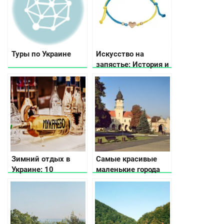
Туры по Украине
Искусство на
запястье: История и
значение
драгоценных
браслетов
Зимний отдых в
Самые красивые
Украине: 10
маленькие города
вариантов куда
Украины
поехать