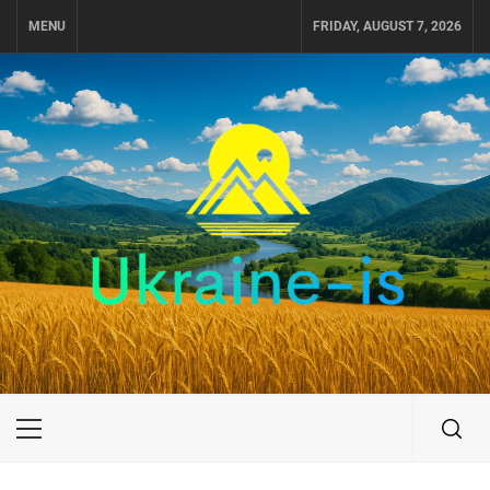
Skip
MENU
FRIDAY, AUGUST 7, 2026
to
content
UKRAINE-IS
ПОДОРОЖI ПО УКРАЇНІ
Primary
Menu