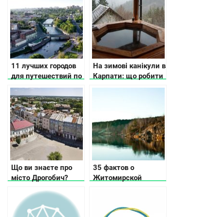
11 лучших городов
На зимові канікули в
для путешествий по
Карпати: що робити
Украине по версии
CNN
Що ви знаєте про
35 фактов о
місто Дрогобич?
Житомирской
области