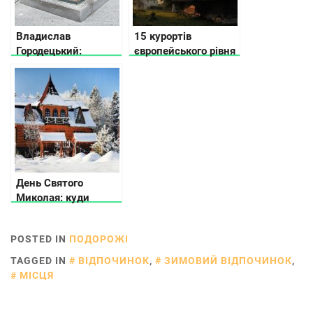
Владислав
15 курортів
Городецький:
європейського рівня
Людина із «будинку
в Україні
з химерами»
День Святого
Миколая: куди
поїхати
POSTED IN
ПОДОРОЖІ
TAGGED IN
ВІДПОЧИНОК
,
ЗИМОВИЙ ВІДПОЧИНОК
,
МІСЦЯ