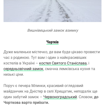
Вишнівецький замок взимку
Чортків
Дуже маленьке містечко, де вам буде цікаво провести
час з родиною. Тут вам і один з найкрасивіших
костелів в Україні –
костел Святого Станіслава
, і
середньовічний замок
, смачна лемківська кухня та
низькі ціни.
Поруч є печера Млинки, красивий оглядовий
майданчик на Дністер в селі Хрещатик, неподалік ще
один забутий замок –
Червоноградський
. Словом,
до
Чорткова варто приїхати.