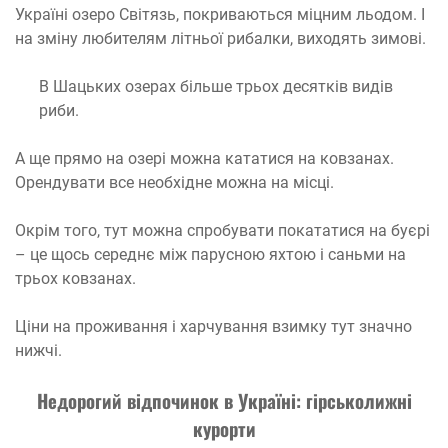
Україні озеро Світязь, покриваються міцним льодом. І
на зміну любителям літньої рибалки, виходять зимові.
В Шацьких озерах більше трьох десятків видів
риби.
А ще прямо на озері можна кататися на ковзанах.
Орендувати все необхідне можна на місці.
Окрім того, тут можна спробувати покататися на буєрі
– це щось середнє між парусною яхтою і саньми на
трьох ковзанах.
Ціни на проживання і харчування взимку тут значно
нижчі.
Недорогий відпочинок в Україні: гірськолижні
курорти