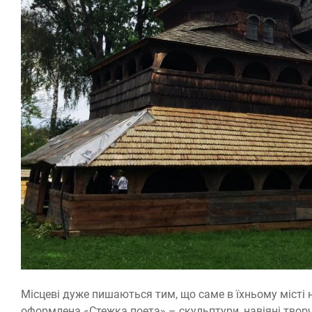
Місцеві дуже пишаються тим, що саме в їхньому місті 
оформлена «Стежка поета» – скульптури, навіяні твор