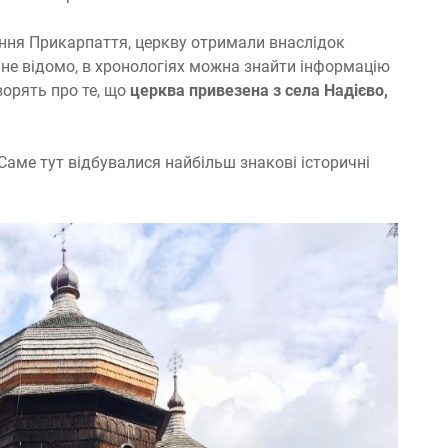
іння Прикарпаття, церкву отримали внаслідок
о не відомо, в хронологіях можна знайти інформацію
ворять про те, що
церква привезена з села Надієво,
аме тут відбувалися найбільш знакові історичні