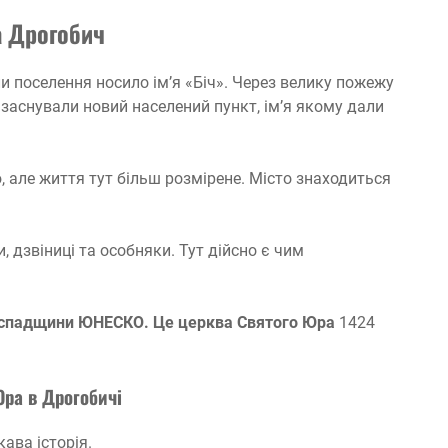
та Дрогобич
и поселення носило ім’я «Біч». Через велику пожежу
 заснували новий населений пункт, ім’я якому дали
 але життя тут більш розмірене. Місто знаходиться
, дзвіниці та особняки. Тут дійсно є чим
ої спадщини ЮНЕСКО. Це церква Святого Юра
1424
ра в Дрогобичі
ава історія.