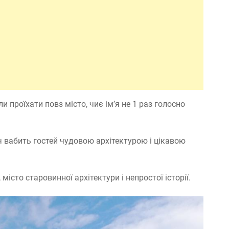
проїхати повз місто, чиє ім’я не 1 раз голосно
ч вабить гостей чудовою архітектурою і цікавою
істо старовинної архітектури і непростої історії.