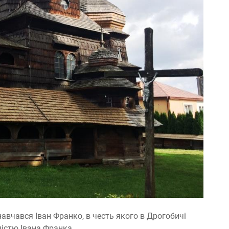
навчався Іван Франко, в честь якого в Дрогобичі
чістю Івана Франка.