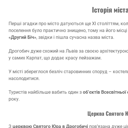
Історія міс
Перші згадки про місто датуються ще XI століттям, кол
поселення було практично знищено, тому на його місці
«Другий Біч»
, звідки і пішла сучасна назва міста.
Дрогобич дуже схожий на Львів за своєю архітектурою,
у самих Карпат, що додає красу пейзажам.
У місті збереглося безліч старовинних споруд – костели
насолодитися.
Туристів найбільше вабить один з
об’єктів Всесвітнь
року.
Церква Святого Ю
З
церквою Святого Юра в Дрогобичі
пов’язана дуже цік