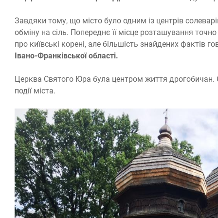
Завдяки тому, що місто було одним із центрів солевар
обміну на сіль. Попереднє її місце розташування точн
про київські корені, але більшість знайдених фактів го
Івано-Франківської області.
Церква Святого Юра була центром життя дрогобичан. С
події міста.