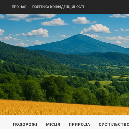
Skip
ПРО НАС
ПОЛІТИКА КОНФІДЕНЦІЙНОСТІ
to
content
UKRAINE-
ПОДОРОЖI ПО УКРАЇНІ
ПОДОРОЖІ
МІСЦЯ
ПРИРОДА
СУСПІЛЬСТВ