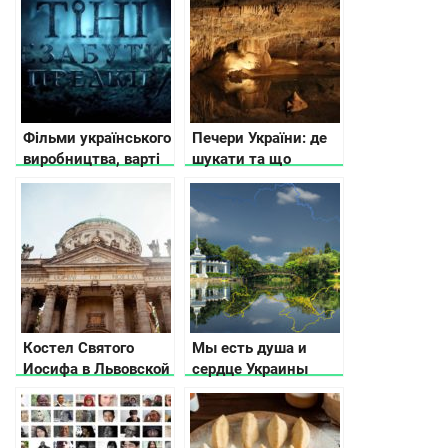
Фільми українського
Печери України: де
виробництва, варті
шукати та що
вашої уваги
потрібно знати
Костел Святого
Мы есть душа и
Иосифа в Львовской
сердце Украины
области