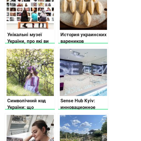
Унікальні музеї
История украинских
України, про які ви
вареников
не чули
Символічний код
Sense Hub Kyiv:
України: що
инновационное
означають
пространство для
візерунки на
работы и
вишиванках та
вдохновения
рушниках