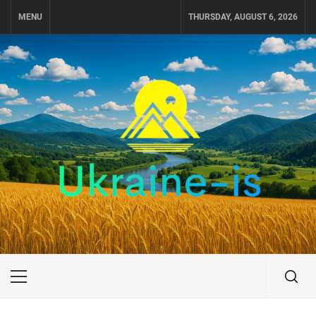
Skip
MENU
THURSDAY, AUGUST 6, 2026
to
content
UKRAINE-IS
ПУТЕШЕСТВИЕ ПО УКРАИНЕ
Primary
Menu