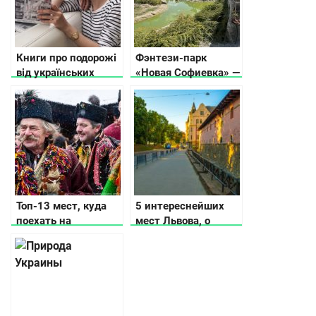
Книги про подорожі
Фэнтези-парк
від українських
«Новая Софиевка» —
письменників
место красоты и
гармонии
Топ-13 мест, куда
5 интереснейших
поехать на
мест Львова, о
Рождество в
которых не
Украине
расскажут
путеводители