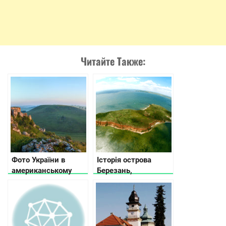
Читайте Также:
Фото України в
Історія острова
американському
Березань,
Buzzfeed:
Миколаївська
Неймовірна Україна
область