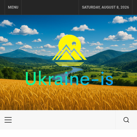
Skip
MENU
SATURDAY, AUGUST 8, 2026
to
content
UKRAINE-IS
ПУТЕШЕСТВИЕ ПО УКРАИНЕ
Primary
Menu