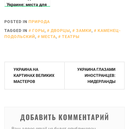
Украине: места для
отпуска и викенда
POSTED IN
ПРИРОДА
TAGGED IN
ГОРЫ
,
ДВОРЦЫ
,
ЗАМКИ
,
КАМЕНЕЦ-
ПОДОЛЬСКИЙ
,
МЕСТА
,
ТЕАТРЫ
Навигация
УКРАИНА НА
УКРАИНА ГЛАЗАМИ
по
КАРТИНАХ ВЕЛИКИХ
ИНОСТРАНЦЕВ:
МАСТЕРОВ
НИДЕРЛАНДЫ
записям
ДОБАВИТЬ КОММЕНТАРИЙ
Ваш адрес email не будет опубликован.