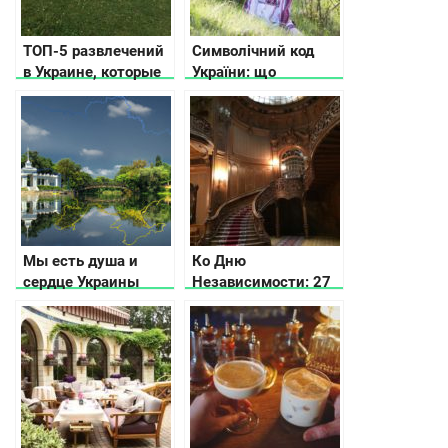
ТОП-5 развлечений
Символічний код
в Украине, которые
України: що
вдохновят Вас
означають
візерунки на
вишиванках та
рушниках
Мы есть душа и
Ко Дню
сердце Украины
Независимости: 27
малоизвестных
жемчужин Украины