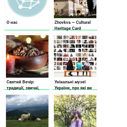
О нас
Zhovkva — Cultural
Heritage Card
Святий Вечір:
Унікальні музеї
традиції, звичаї,
України, про які ви
прикмети
не чули