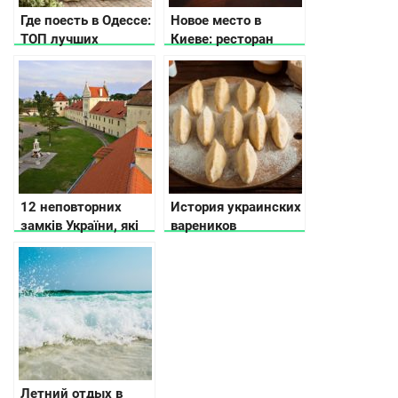
Где поесть в Одессе:
Новое место в
ТОП лучших
Киеве: ресторан
заведений Южной
Podil East India
Пальмиры
Company
12 неповторних
История украинских
замків України, які
вареников
має відвідати кожен
Летний отдых в