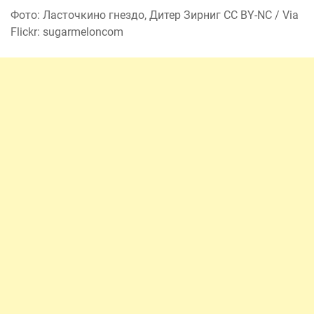
Фото: Ласточкино гнездо, Дитер Зирниг CC BY-NC / Via
Flickr: sugarmeloncom