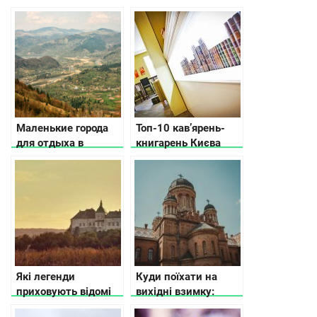
посмотреть, где
взимку
остановиться
Маленькие города
Топ-10 кав’ярень-
для отдыха в
книгарень Києва
Карпатах
Які легенди
Куди поїхати на
приховують відомі
вихідні взимку:
замки України
ТОП-6 місць