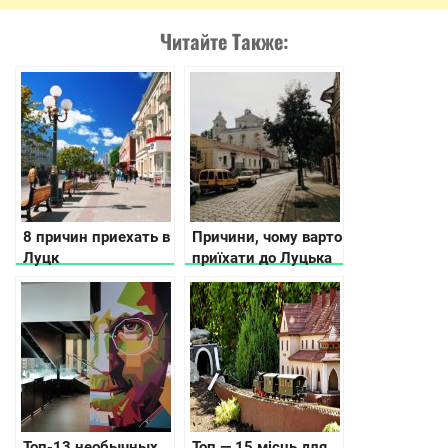
Читайте Также:
8 причин приехать в
Причини, чому варто
Луцк
приїхати до Луцька
+ відео
Топ-13 необычных
Топ — 15 місць для