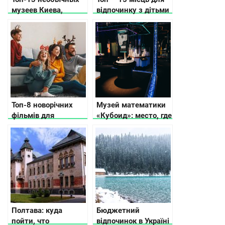
музеев Киева,
відпочинку з дітьми
которые вас удивят
в Карпатах, куди
піти, що подивитись
Топ-8 новорічних
Музей математики
фільмів для
«Кубоид»: место, где
сімейного перегляду
числа оживают
Полтава: куда
Бюджетний
пойти, что
відпочинок в Україні