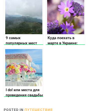
9 самых
Куда поехать в
популярных мест
марте в Украине:
для летнего отдыха
афиша событий
в Карпатах
I do! или места для
проведения свадьбы
в Украине
POSTED IN
ПУТЕШЕСТВИЯ