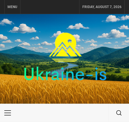
Skip
MENU
FRIDAY, AUGUST 7, 2026
to
content
UKRAINE-IS
ПУТЕШЕСТВИЕ ПО УКРАИНЕ
Primary
Menu