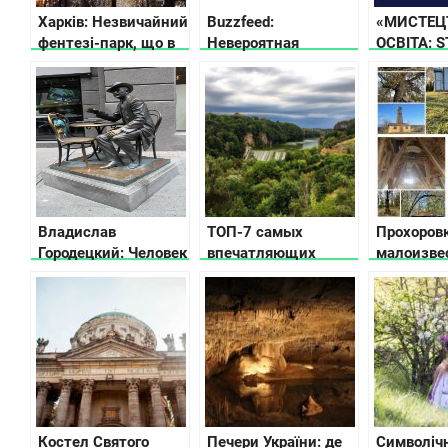
Харків: Незвичайний
Buzzfeed:
«МИСТЕЦ
фентезі-парк, що в
Невероятная
ОСВІТА: S
ньому дивовижного?
Украина
ВІДКРИВ
ВИСТАВК
– ЦЕ ВОН
UNIT.City
Владислав
ТОП-7 самых
Прохоров
Городецкий: Человек
впечатляющих
малоизве
из «дома с
каньонов Украины
жемчужи
химерами»
Черкасско
что посмо
Костел Святого
Печери України: де
Символіч