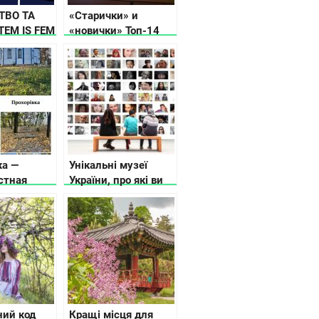
ТВО ТА
«Старички» и
TEM IS FEM
«новички» Топ-14
АЄ
новогодних локаций
У «НАУКА
в Киеве и области
А» В
ка —
Унікальні музеї
стная
України, про які ви
на
не чули
й области,
треть
ний код
Кращі місця для