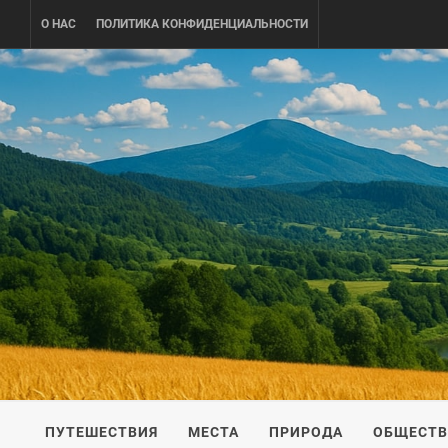
Skip
О НАС
ПОЛИТИКА КОНФИДЕНЦИАЛЬНОСТИ
to
content
UKRAINE-
ПУТЕШЕСТВИЕ ПО УКРАИНЕ
ПУТЕШЕСТВИЯ
МЕСТА
ПРИРОДА
ОБЩЕСТ