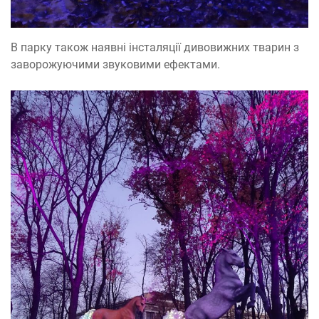
В парку також наявні інсталяції дивовижних тварин з
заворожуючими звуковими ефектами.