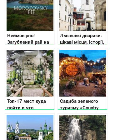
Неймовірно!
Львівські дворики:
Загублений рай на
цікаві місця, історії,
Кіровоградщині
таємниці
(відео)
Топ-17 мест куда
Садиба зеленого
пойти и что
туризму «Country
посмотреть в
House».
Черкассах