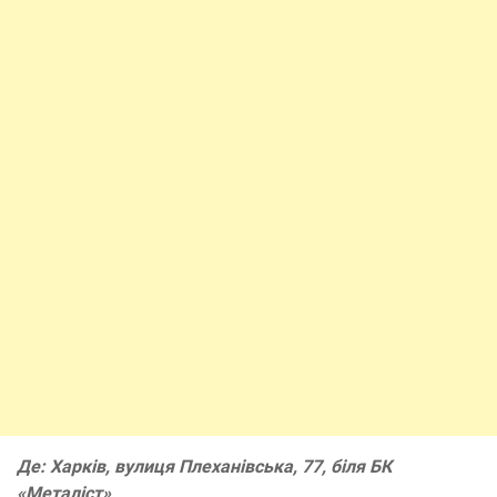
Де: Харків, вулиця Плеханівська, 77, біля БК
«Металіст»