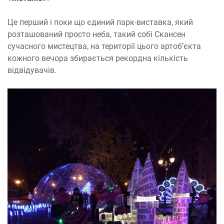
Це перший і поки що єдиний парк-виставка, який
розташований просто неба, такий собі Скансен
сучасного мистецтва, на території цього артоб’єкта
кожного вечора збирається рекордна кількість
відвідувачів.