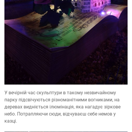
У вечірній час скульптури в такому незвичайному
парку підсвічуються різноманітними вогниками, на
деревах видніється ілюмінація, яка нагадує зіркове
небо. Потрапляючи сюди, відчуваєш себе немов у
казці.