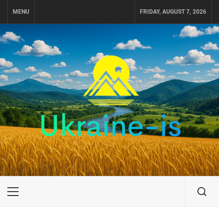
Skip
MENU
FRIDAY, AUGUST 7, 2026
to
content
UKRAINE-IS
ПОДОРОЖI ПО УКРАЇНІ
Primary
Menu