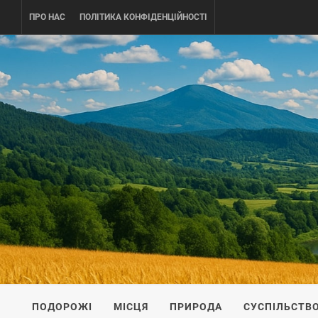
Skip
ПРО НАС
ПОЛІТИКА КОНФІДЕНЦІЙНОСТІ
to
content
UKRAINE-
ПОДОРОЖI ПО УКРАЇНІ
ПОДОРОЖІ
МІСЦЯ
ПРИРОДА
СУСПІЛЬСТВ