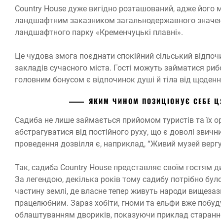
Country House дуже вигідно розташований, адже його
ландшафтним заказником загальнодержавного значення
ландшафтного парку «Кременчуцькі плавні».
Це чудова змога поєднати спокійний сільський відпо
закладів сучасного міста. Гості можуть займатися риб
головним бонусом є відпочинок душі й тіла від щоден
ЯКИМ ЧИНОМ ПОЗИЦІОНУЄ СЕБЕ Ц
Садиба не лише займається прийомом туристів та їх о
абстрагуватися від постійного руху, що є доволі звич
проведення дозвілля є, наприклад, “Живий музей вергу
Так, садиба Country House представляє своїм гостям ди
За легендою, декілька років тому садибу потрібно було
частину землі, де власне тепер живуть народи вищезазн
працелюбним. Зараз хобіти, гноми та ельфи вже побуду
облаштуванням двориків, показуючи приклад старанно