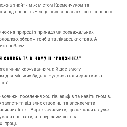
 можна знайти між містом Кременчуком та
 під назвою «Білецьківські плавні», що є основою
чинок на природі з принадами розважальних
оловлею, збором грибів та лікарських трав. А
них проблем.
Я САДИБА ТА В ЧОМУ ЇЇ “РОДЗИНКА”
рганічним харчуванням, а й дає змогу
ним для міських буднів. Чудовою альтернативою
нів”.
вовижні поселення хобітів, ельфів та навіть гномів.
 захистити від злих створінь, та виокремити
ачених істот. Варто зазначити, що всі вони є дуже
вали свої хати, й тепер займаються
ї праці.