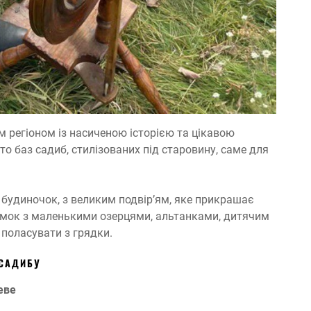
 регіоном із насиченою історією та цікавою
то баз садиб, стилізованих під старовину, саме для
 будиночок, з великим подвір’ям, яке прикрашає
умок з маленькими озерцями, альтанками, дитячим
поласувати з грядки.
 САДИБУ
еве