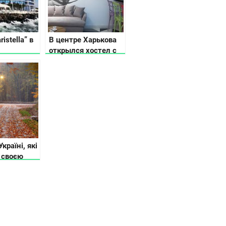
istella” в
В центре Харькова
открылся хостел с
авторским
дизайном
Україні, які
 своєю
та красою