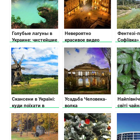
Голубые лагуны в
Невероятно
Фентезі-п
Украине: чистейшие
красивое видео
Софіївка»
озера и карьеры для
Львова
краси та 
купания
Скансени в Україні:
Усадьба Человека-
Найпівніч
куди поїхати в
волка
світі чайн
музей просто неба
плантація
знаходить
Мукачево