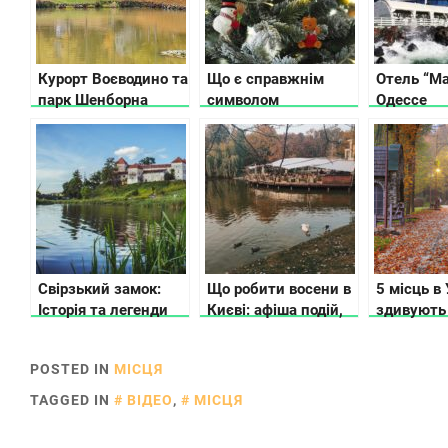
Курорт Воєводино та
Що є справжнім
Отель “Mar
парк Шенборна
символом
Одессе
показали з висоти
новорічно-різдвяних
пташиного польоту
свят в Україні: дідух
(відео)
чи ялинка?
Свірзький замок:
Що робити восени в
5 місць в 
Історія та легенди
Києві: афіша подій,
здивують
ідеї і рекомендації
історією 
POSTED IN
МІСЦЯ
TAGGED IN
ВІДЕО
,
МІСЦЯ