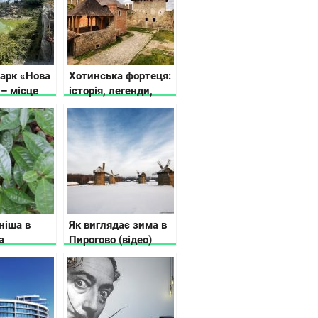
арк «Нова
Хотинська фортеця:
 – місце
історія, легенди,
гармонії
факти
ніша в
Як виглядає зима в
а
Пирогово (відео)
ся в