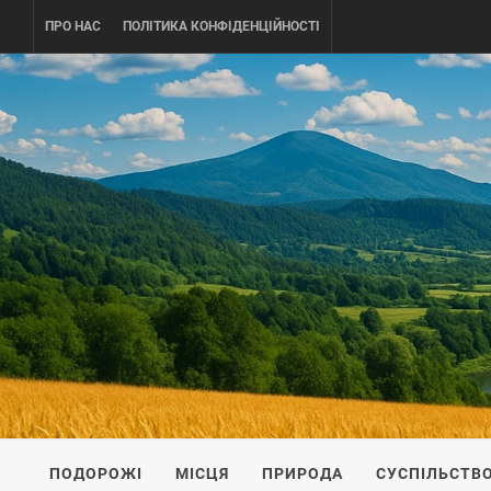
Skip
ПРО НАС
ПОЛІТИКА КОНФІДЕНЦІЙНОСТІ
to
content
UKRAINE-
ПОДОРОЖI ПО УКРАЇНІ
ПОДОРОЖІ
МІСЦЯ
ПРИРОДА
СУСПІЛЬСТВ