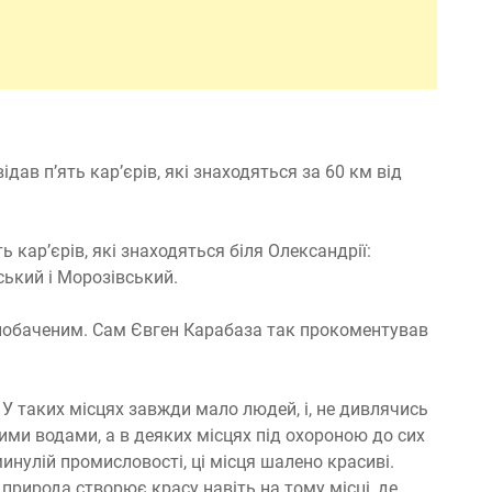
ав п’ять кар’єрів, які знаходяться за 60 км від
ь кар’єрів, які знаходяться біля Олександрії:
ський і Морозівський.
побаченим. Сам Євген Карабаза так прокоментував
. У таких місцях завжди мало людей, і, не дивлячись
вими водами, а в деяких місцях під охороною до сих
минулій промисловості, ці місця шалено красиві.
природа створює красу навіть на тому місці, де