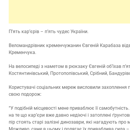
П’ять кар’єрів – п’ять чудес України.
Веломандрівник кременчужанин Євгеній Карабаза відвід
Кременчука.
На велосипеді з наметом в рюкзаку Євгеній об’їхав п’ят
Костянтинівський, Протопопівський, Срібний, Бандурів
Користувачі соціальних мереж висловили захоплення 
свою подорож:
“У подібній місцевості мене приваблює її самобутність
на те що кар’єри вже давно недіючі і затоплені ґрунто
пір стоять старі залізні динозаври, які нагадують про 
Можливо, саме в цьому і полягає їх приваблива сила – 