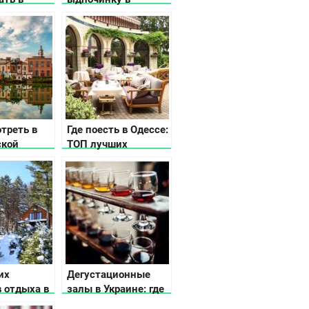
д
Карпатах
 небом
треть в
Где поесть в Одессе:
ской
ТОП лучших
заведений Южной
Пальмиры
их
Дегустационные
 отдыха в
залы в Украине: где
попробовать