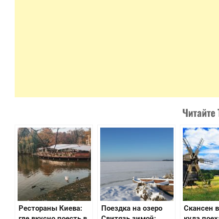
Читайте 
Рестораны Киева:
Поездка на озеро
Скансен в
где вкусно поесть в
Свитязь зимой:
куда поех