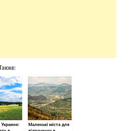
Также:
 Украине:
Маленькі міста для
ать в
відпочинку в