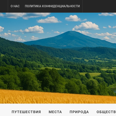
Skip
О НАС
ПОЛИТИКА КОНФИДЕНЦИАЛЬНОСТИ
to
content
UKRAINE-
ПУТЕШЕСТВИЕ ПО УКРАИНЕ
ПУТЕШЕСТВИЯ
МЕСТА
ПРИРОДА
ОБЩЕСТ