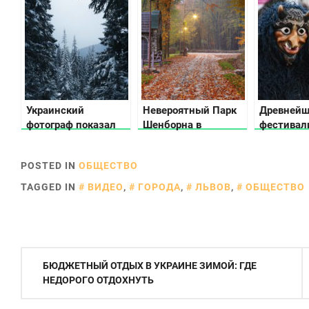
области
Украинский
Невероятный Парк
Древнейш
фотограф показал
Шенборна в
фестивал
как выглядит зима в
Карпатах (фото и
которые 
Карпатах (фото)
видео)
и сегодня
POSTED IN
ОБЩЕСТВО
TAGGED IN
ВИДЕО
,
ГОРОДА
,
ЛЬВОВ
,
ОБЩЕСТВО
Навигация
БЮДЖЕТНЫЙ ОТДЫХ В УКРАИНЕ ЗИМОЙ: ГДЕ
по
НЕДОРОГО ОТДОХНУТЬ
записям