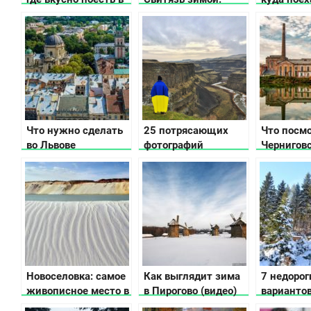
столице Украины
коньки, лыжи и
музей по
зимняя рыбалка
открытым
Что нужно сделать
25 потрясающих
Что посмо
во Львове
фотографий
Чернигов
Украины, снятых
области
путешествующим
американцем
Новоселовка: самое
Как выглядит зима
7 недорог
живописное место в
в Пирогово (видео)
вариантов
Харьковской
Карпатах