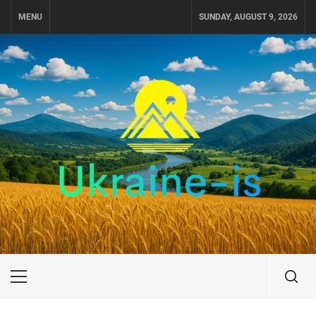
Skip
MENU
SUNDAY, AUGUST 9, 2026
to
content
UKRAINE-IS
ПУТЕШЕСТВИЕ ПО УКРАИНЕ
Primary
Menu