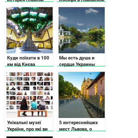
достопримечательности
области
Луцка
Куди поїхати в 100
Мы есть душа и
км від Києва
сердце Украины
Унікальні музеї
5 интереснейших
України, про які ви
мест Львова, о
не чули
которых не