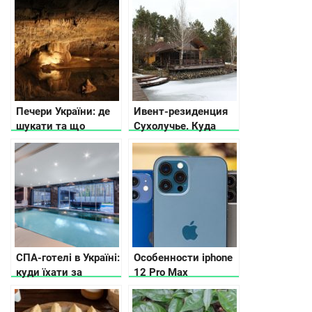
расскажут
путеводители
Печери України: де
Ивент-резиденция
шукати та що
Сухолучье. Куда
потрібно знати
поехать на
выходные?
СПА-готелі в Україні:
Особенности iphone
куди їхати за
12 Pro Max
релаксом