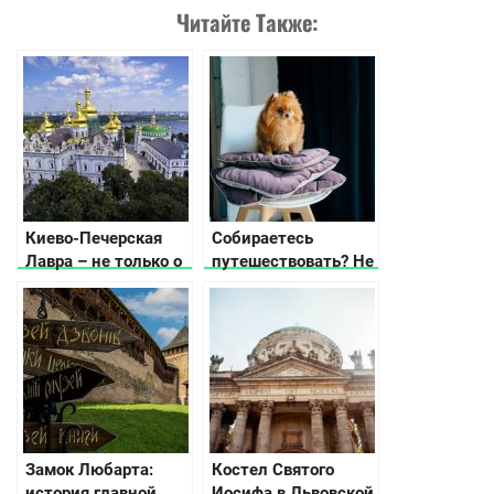
Читайте Также:
Киево-Печерская
Собираетесь
Лавра – не только о
путешествовать? Не
религии и истории
забудьте удобный
коврик для собаки!
Замок Любарта:
Костел Святого
история главной
Иосифа в Львовской