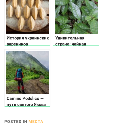
История украинских
Удивительная
вареников
страна: чайная
плантация в
Мукачево
Camino Podolico —
путь святого Якова
POSTED IN
МЕСТА