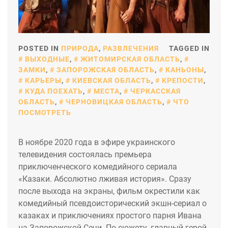
POSTED IN
ПРИРОДА
,
РАЗВЛЕЧЕНИЯ
TAGGED IN
ВЫХОДНЫЕ
,
ЖИТОМИРСКАЯ ОБЛАСТЬ
,
ЗАМКИ
,
ЗАПОРОЖСКАЯ ОБЛАСТЬ
,
КАНЬОНЫ
,
КАРЬЕРЫ
,
КИЕВСКАЯ ОБЛАСТЬ
,
КРЕПОСТИ
,
КУДА ПОЕХАТЬ
,
МЕСТА
,
ЧЕРКАССКАЯ
ОБЛАСТЬ
,
ЧЕРНОВИЦКАЯ ОБЛАСТЬ
,
ЧТО
ПОСМОТРЕТЬ
В ноябре 2020 года в эфире украинского
телевидения состоялась премьера
приключенческого комедийного сериала
«Казаки. Абсолютно лживая история». Сразу
после выхода на экраны, фильм окрестили как
комедийный псевдоисторический экшн-сериал о
казаках и приключениях простого парня Ивана
на Запорожской Сечи. По сюжету, главный герой