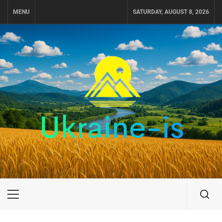
Skip
MENU
SATURDAY, AUGUST 8, 2026
to
content
UKRAINE-IS
ПУТЕШЕСТВИЕ ПО УКРАИНЕ
Primary
Menu