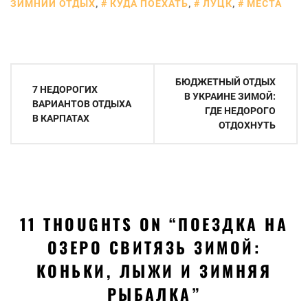
ЗИМНИЙ ОТДЫХ
,
КУДА ПОЕХАТЬ
,
ЛУЦК
,
МЕСТА
Навигация
БЮДЖЕТНЫЙ ОТДЫХ
7 НЕДОРОГИХ
по
В УКРАИНЕ ЗИМОЙ:
ВАРИАНТОВ ОТДЫХА
ГДЕ НЕДОРОГО
записям
В КАРПАТАХ
ОТДОХНУТЬ
11 THOUGHTS ON “
ПОЕЗДКА НА
ОЗЕРО СВИТЯЗЬ ЗИМОЙ:
КОНЬКИ, ЛЫЖИ И ЗИМНЯЯ
РЫБАЛКА
”