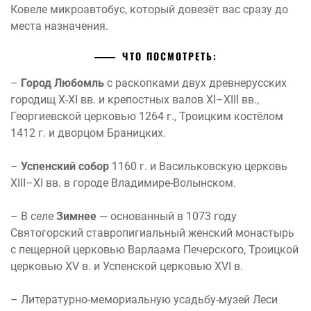
Ковеле микроавтобус, который довезёт вас сразу до
места назначения.
ЧТО ПОСМОТРЕТЬ:
–
Город Любомль
с раскопками двух древнерусских
городищ Х-ХІ вв. и крепостных валов ХІ–ХІІІ вв.,
Георгиевской церковью 1264 г., Троицким костёлом
1412 г. и дворцом Браницких.
–
Успенский собор
1160 г. и Васильковскую церковь
ХІІІ–ХІ вв. в городе Владимире-Волынском.
– В селе
Зимнее
— основанный в 1073 году
Святогорский ставропигиальный женский монастырь
с пещерной церковью Варлаама Печерского, Троицкой
церковью XV в. и Успенской церковью XVI в.
– Литературно-мемориальную усадьбу-музей Леси