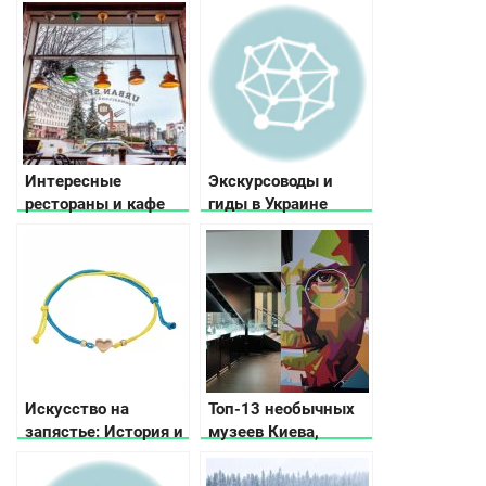
для выходного дня
Микулинцы
Интересные
Экскурсоводы и
рестораны и кафе
гиды в Украине
Украины, или где
подзарядиться
позитивом
Искусство на
Топ-13 необычных
запястье: История и
музеев Киева,
значение
которые вас удивят
драгоценных