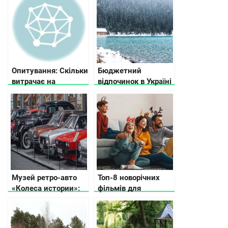
браслетов
Опитування: Скільки
Бюджетний
витрачає на
відпочинок в Україні
відпочинок
взимку
український турист?
Музей ретро-авто
Топ-8 новорічних
«Колеса истории»:
фільмів для
путешествие в
сімейного перегляду
прошлое
автомобильного