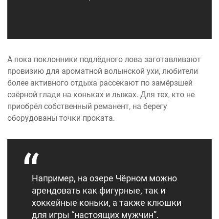
А пока поклонники подлёдного лова заготавливают
провизию для ароматной волынской ухи, любители
более активного отдыха рассекают по замёрзшей
озёрной глади на коньках и лыжах. Для тех, кто не
приобрёл собственный реманент, на берегу
оборудованы точки проката.
Например, на озере Чёрном можно
арендовать как фигурные, так и
хоккейные коньки, а также клюшки
для игры “настоящих мужчин”.