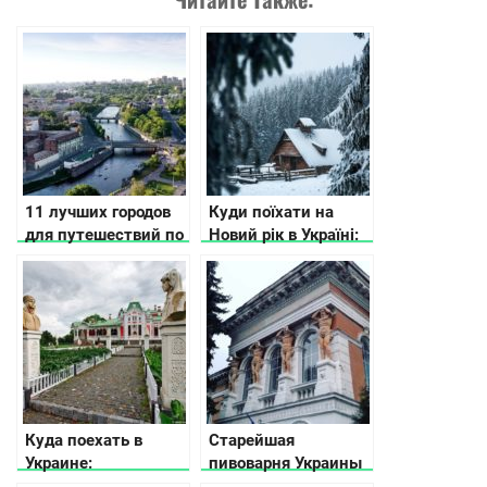
11 лучших городов
Куди поїхати на
для путешествий по
Новий рік в Україні:
Украине по версии
10 ідей
CNN
Куда поехать в
Старейшая
Украине:
пивоварня Украины
интересные места
или история городка