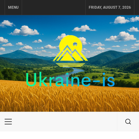
Skip
MENU
FRIDAY, AUGUST 7, 2026
to
content
UKRAINE-IS
ПУТЕШЕСТВИЕ ПО УКРАИНЕ
Primary
Menu