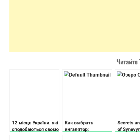
Читайте 
12 місць України, які
Как выбрать
Secrets an
сподобаються своєю
ингалятор:
of Synevyr
історією та красою
рекомендации по