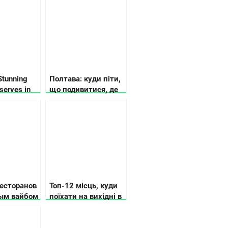
Stunning
Полтава: куди піти,
serves in
що подивитися, де
зупинитися
ресторанов
Топ-12 місць, куди
ым вайбом
поїхати на вихідні в
Україні