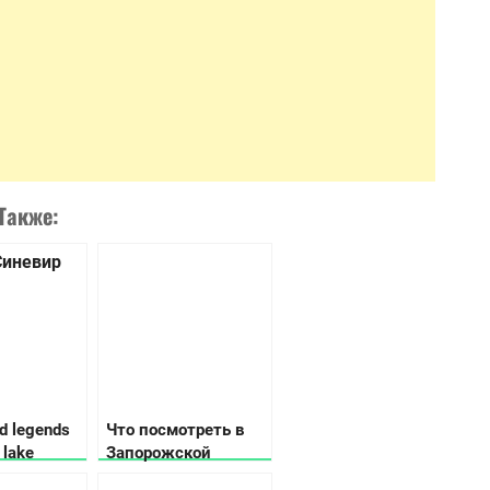
Также:
d legends
Что посмотреть в
 lake
Запорожской
области