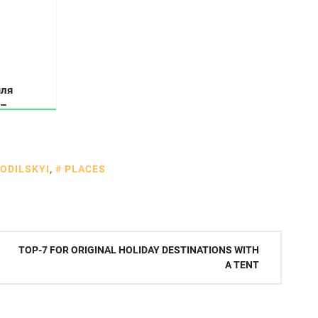
мля
 –
 рай для
у
ODILSKYI
,
PLACES
TOP-7 FOR ORIGINAL HOLIDAY DESTINATIONS WITH
A TENT