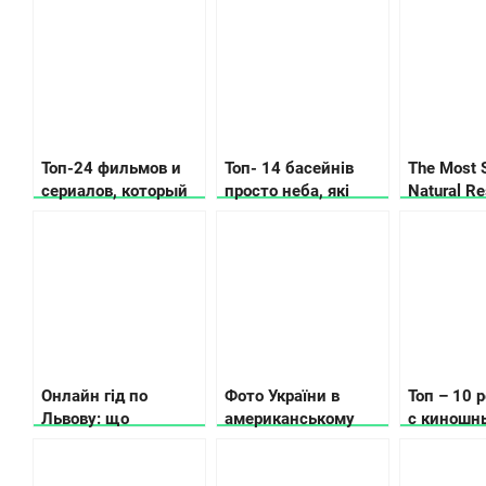
выбору ингалятора в
зависимости от
потребностей и
бюджета
Топ-24 фильмов и
Топ- 14 басейнів
The Most 
сериалов, который
просто неба, які
Natural Re
должен увидеть
відкрили у Києві та
Ukraine
каждый украинец
області
Онлайн гід по
Фото України в
Топ – 10 
Львову: що
американському
с киношн
подивитись та де
Buzzfeed:
в Киеве
поїсти
Неймовірна Україна