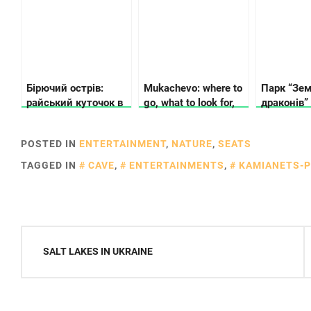
Бірючий острів:
Mukachevo: where to
Парк “Зе
райський куточок в
go, what to look for,
драконів”
Україні, арт-
where to stop
справжній
резиденція
сімейного
POSTED IN
ENTERTAINMENT
,
NATURE
,
SEATS
сучасного
відпочинк
мистецтва та
TAGGED IN
CAVE
,
ENTERTAINMENTS
,
KAMIANETS-P
справжнє
усамітнення
Post
SALT LAKES IN UKRAINE
navigation