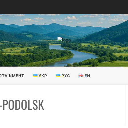
IS
RTAINMENT
УКР
РУС
EN
Z-PODOLSK