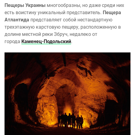
Пещеры Украины
многообразны, но даже среди них
есть воистину уникальный представитель.
Пещера
Атлантида
представляет собой нестандартную
трехэтажную карстовую пещеру, расположенную в
долине местной реки Збруч, недалеко от
города
Каменец-Подольский
.