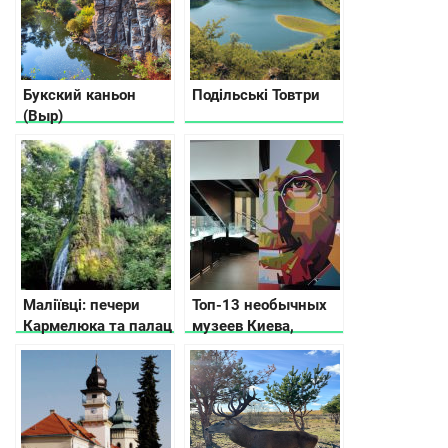
Букский каньон
Подільські Товтри
(Выр)
Маліївці: печери
Топ-13 необычных
Кармелюка та палац
музеев Киева,
Орловських
которые вас удивят