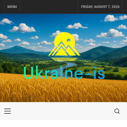
Skip
MENU
FRIDAY, AUGUST 7, 2026
to
content
UKRAINE-IS
ПУТЕШЕСТВИЕ ПО УКРАИНЕ
Primary
Menu