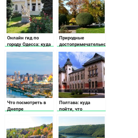
Онлайн гид по
Природные
городу Одесса: куда
достопримечательности
пойти, где
Украины — места, о
остановиться, что
которых мало кто
посмотреть
слышал
Что посмотреть в
Полтава: куда
Днепре
пойти, что
посмотреть, где
остановиться