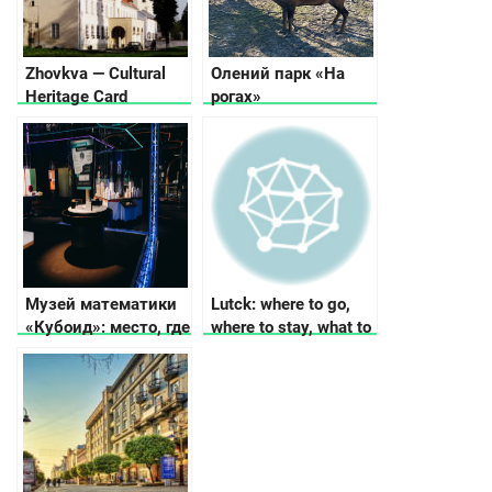
Zhovkva — Cultural
Олений парк «На
Heritage Card
рогах»
Музей математики
Lutck: where to go,
«Кубоид»: место, где
where to stay, what to
числа оживают
see