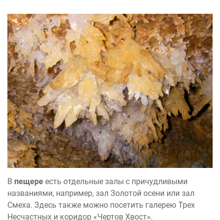
В
пещере
есть отдельные залы с причудливыми
названиями, например, зал Золотой осени или зал
Смеха. Здесь также можно посетить галерею Трех
Несчастных и коридор «Чертов Хвост».