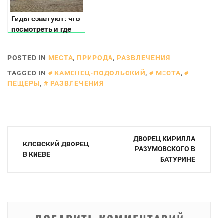
Гиды советуют: что
посмотреть и где
перекусить в
разных городах
POSTED IN
МЕСТА
,
ПРИРОДА
,
РАЗВЛЕЧЕНИЯ
Украины
TAGGED IN
КАМЕНЕЦ-ПОДОЛЬСКИЙ
,
МЕСТА
,
ПЕЩЕРЫ
,
РАЗВЛЕЧЕНИЯ
Навигация
ДВОРЕЦ КИРИЛЛА
КЛОВСКИЙ ДВОРЕЦ
по
РАЗУМОВСКОГО В
В КИЕВЕ
БАТУРИНЕ
записям