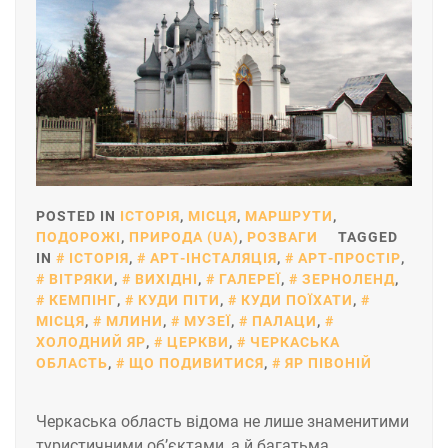
POSTED IN
ІСТОРІЯ
,
МІСЦЯ
,
МАРШРУТИ
,
ПОДОРОЖІ
,
ПРИРОДА (UA)
,
РОЗВАГИ
TAGGED
IN
ІСТОРІЯ
,
АРТ-ІНСТАЛЯЦІЯ
,
АРТ-ПРОСТІР
,
ВІТРЯКИ
,
ВИХІДНІ
,
ГАЛЕРЕЇ
,
ЗЕРНОЛЕНД
,
КЕМПІНГ
,
КУДИ ПІТИ
,
КУДИ ПОЇХАТИ
,
МІСЦЯ
,
МЛИНИ
,
МУЗЕЇ
,
ПАЛАЦИ
,
ХОЛОДНИЙ ЯР
,
ЦЕРКВИ
,
ЧЕРКАСЬКА
ОБЛАСТЬ
,
ЩО ПОДИВИТИСЯ
,
ЯР ПІВОНІЙ
Черкаська область відома не лише знаменитими
туристичними об’єктами, а й багатьма