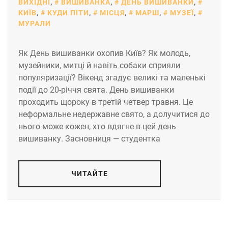
ВИХІДНІ
,
ВИШИВАНКА
,
ДЕНЬ ВИШИВАНКИ
,
КИЇВ
,
КУДИ ПІТИ
,
МІСЦЯ
,
МАРШ
,
МУЗЕЇ
,
МУРАЛИ
Як День вишиванки охопив Київ? Як молодь,
музейники, митці й навіть собаки сприяли
популяризації? Вікенд згадує великі та маленькі
події до 20-річчя свята. День вишиванки
проходить щороку в третій четвер травня. Це
неформальне недержавне свято, а долучитися до
нього може кожен, хто вдягне в цей день
вишиванку. Засновниця — студентка
ЧИТАЙТЕ