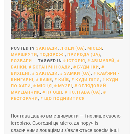
POSTED IN
ЗАКЛАДИ
,
ЛЮДИ (UA)
,
МІСЦЯ
,
МАРШРУТИ
,
ПОДОРОЖІ
,
ПРИРОДА (UA)
,
РОЗВАГИ
TAGGED IN
ІСТОРІЯ
,
АВІМУЗЕЙ
,
БАНКИ
,
БОТАНІЧНІ САДИ
,
БУДИНКИ
,
ВИХІДНІ
,
ЗАКЛАДИ
,
ЗАМКИ (UA)
,
КАВʼЯРНІ-
КНИГАРНІ
,
КАФЕ
,
КИЇВ
,
КУДИ ПІТИ
,
КУДИ
ПОЇХАТИ
,
МІСЦЯ
,
МУЗЕЇ
,
ОГЛЯДОВИЙ
МАЙДАНЧИК
,
ПЛОЩІ
,
ПОЛТАВА (UA)
,
РЕСТОРАНИ
,
ЩО ПОДИВИТИСЯ
Полтава давно вміє дивувати — і не лише своєю
історією. Сьогодні це місто, де поруч із
класичними локаціями з’являються зовсім інші