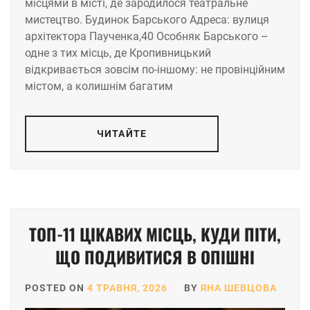
місцями в місті, де зародилося театральне
мистецтво. Будинок Барського Адреса: вулиця
архітектора Паученка,40 Особняк Барського –
одне з тих місць, де Кропивницький
відкривається зовсім по-іншому: не провінційним
містом, а колишнім багатим
ЧИТАЙТЕ
ТОП-11 ЦІКАВИХ МІСЦЬ, КУДИ ПІТИ,
ЩО ПОДИВИТИСЯ В ОПІШНІ
POSTED ON
4 ТРАВНЯ, 2026
BY
ЯНА ШЕВЦОВА