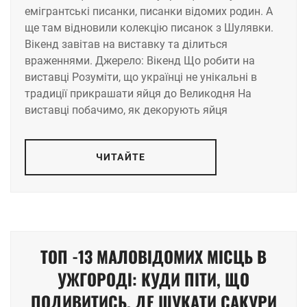
емігрантські писанки, писанки відомих родин. А
ще там відновили колекцію писанок з Шулявки.
Вікенд завітав на виставку та ділиться
враженнями. Джерело: Вікенд Що робити на
виставці Розуміти, що українці не унікальні в
традиції прикрашати яйця до Великодня На
виставці побачимо, як декорують яйця
ЧИТАЙТЕ
ТОП -13 МАЛОВІДОМИХ МІСЦЬ В
УЖГОРОДІ: КУДИ ПІТИ, ЩО
ПОДИВИТИСЬ, ДЕ ШУКАТИ САКУРИ