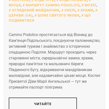
КОСТЕЛИ
,
КУДИ ПІТИ
,
КУДИ ПОЇХАТИ
,
МІСЦЯ
,
МАРШРУТ CAMINO PODOLICO
,
МУЗЕЇ
,
ОГЛЯДОВИЙ МАЙДАНЧИК
,
СКЕЛІ
,
ХРАМИ
,
ЦЕРКВИ (UA)
,
ШЛЯХ СВЯТОГО ЯКОВА
,
ЩО
ПОДИВИТИСЯ
Camino Podolico простягається від Вінниці до
Кам’янця-Подільського, поєднуючи паломництво,
активний туризм і знайомство з історичною
спадщиною Поділля. Маршрут проходить через
старовинні міста, середньовічні замки, храми,
природні пам’ятки та мальовничі береги
Південного Бугу, відкриваючи мандрівникам
маловідомі, але надзвичайно цікаві місця. Костел
Пресвятої Діви Марії Ангельської — тут же
отримайте паспорт пілігрима
ЧИТАЙТЕ