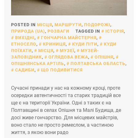
POSTED IN
МІСЦЯ
,
МАРШРУТИ
,
ПОДОРОЖІ
,
ПРИРОДА (UA)
,
РОЗВАГИ
TAGGED IN
ІСТОРІЯ
,
ВИХІДНІ
,
ГОНЧАРНА МАЙСТЕРНЯ
,
ЕТНОСЕЛО
,
КРИНИЦЯ
,
КУДИ ПІТИ
,
КУДИ
ПОЇХАТИ
,
МІСЦЯ
,
МУЗЕЇ
,
МУЗЕЙ-
ЗАПОВІДНИК
,
ОГЛЯДОВА ВЕЖА
,
ОПІШНЯ
,
ОПІШНЯНСЬКА АРТІЛЬ
,
ПОЛТАВСЬКА ОБЛАСТЬ
,
САДИБИ
,
ЩО ПОДИВИТИСЯ
Сучасні принади у нас на кожному кроці, проте
осередки автентичності та старих традицій все
ще є на території України. Одні з таких є на
Полтавщині в селах Опішня та Малі Будища, де
досі живе гончарство. Для місцевих майстрів,
воно стало не просто ремеслом, а частиною
життя, з якою вони радо