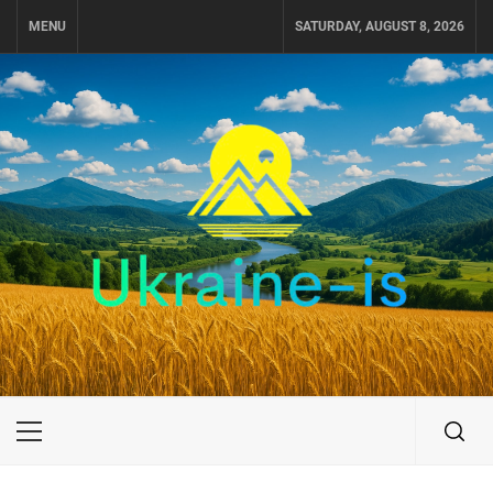
Skip
MENU
SATURDAY, AUGUST 8, 2026
to
content
UKRAINE-IS
ПОДОРОЖI ПО УКРАЇНІ
Primary
Menu