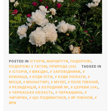
POSTED IN
ІСТОРІЯ
,
МАРШРУТИ
,
ПОДОРОЖІ
,
ПОДОРОЖІ З ТАТОМ
,
ПРИРОДА (UA)
TAGGED IN
ІСТОРІЯ
,
ВИХІДНІ
,
ЗАПОВІДНИКИ
,
КРИНИЦЯ
,
КУДИ ПІТИ
,
КУДИ ПОЇХАТИ
,
МІСЦЯ
,
МОНАСТИРІ
,
МУЗЕЇ
,
ПОЛЕ ПІВОНІЙ
,
РЕЗИДЕНЦІЯ
,
ХОЛОДНИЙ ЯР
,
ЦЕРКВИ (UA)
,
ЧЕРКАСЬКА ОБЛАСТЬ
,
ЧЕРКАЩИНА
,
ЧИГИРИН
,
ЩО ПОДИВИТИСЯ
,
ЯР ПІВОНІЙ
,
ЯРИ