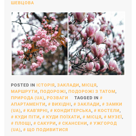
ШЕВЦОВА
POSTED IN
ІСТОРІЯ
,
ЗАКЛАДИ
,
МІСЦЯ
,
МАРШРУТИ
,
ПОДОРОЖІ
,
ПОДОРОЖІ З ТАТОМ
,
ПРИРОДА (UA)
,
РОЗВАГИ
TAGGED IN
АПАРТАМЕНТИ
,
ВИХІДНІ
,
ЗАКЛАДИ
,
ЗАМКИ
(UA)
,
КАВ'ЯРНІ
,
КОНДИТЕРСЬКА
,
КОСТЕЛИ
,
КУДИ ПІТИ
,
КУДИ ПОЇХАТИ
,
МІСЦЯ
,
МУЗЕЇ
,
ПЛОЩІ
,
САКУРИ
,
СКАНСЕНИ
,
УЖГОРОД
(UA)
,
ЩО ПОДИВИТИСЯ