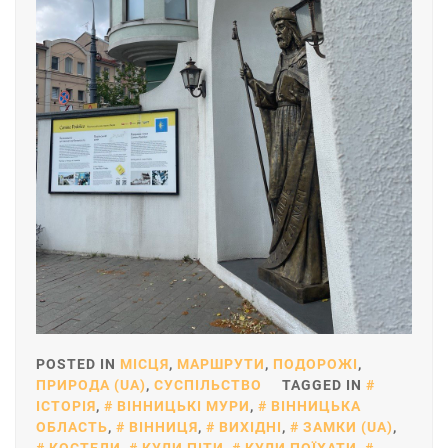
POSTED IN
МІСЦЯ
,
МАРШРУТИ
,
ПОДОРОЖІ
,
ПРИРОДА (UA)
,
СУСПІЛЬСТВО
TAGGED IN
ІСТОРІЯ
,
ВІННИЦЬКІ МУРИ
,
ВІННИЦЬКА
ОБЛАСТЬ
,
ВІННИЦЯ
,
ВИХІДНІ
,
ЗАМКИ (UA)
,