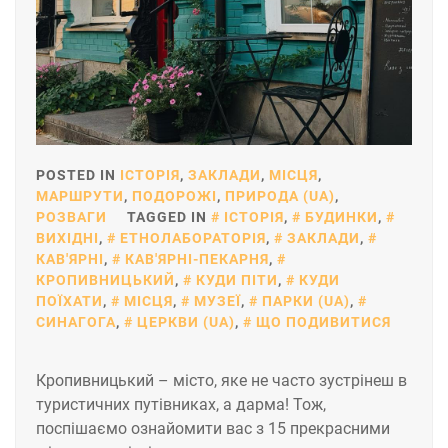
POSTED IN
ІСТОРІЯ
,
ЗАКЛАДИ
,
МІСЦЯ
,
МАРШРУТИ
,
ПОДОРОЖІ
,
ПРИРОДА (UA)
,
РОЗВАГИ
TAGGED IN
ІСТОРІЯ
,
БУДИНКИ
,
ВИХІДНІ
,
ЕТНОЛАБОРАТОРІЯ
,
ЗАКЛАДИ
,
КАВ'ЯРНІ
,
КАВ'ЯРНІ-ПЕКАРНЯ
,
КРОПИВНИЦЬКИЙ
,
КУДИ ПІТИ
,
КУДИ
ПОЇХАТИ
,
МІСЦЯ
,
МУЗЕЇ
,
ПАРКИ (UA)
,
СИНАГОГА
,
ЦЕРКВИ (UA)
,
ЩО ПОДИВИТИСЯ
Кропивницький – місто, яке не часто зустрінеш в
туристичних путівниках, а дарма! Тож,
поспішаємо ознайомити вас з 15 прекрасними