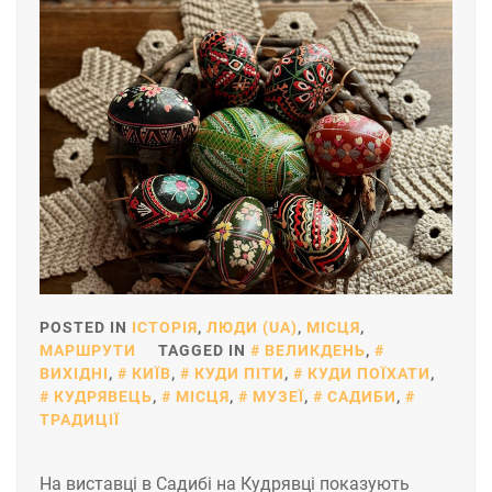
POSTED IN
ІСТОРІЯ
,
ЛЮДИ (UA)
,
МІСЦЯ
,
МАРШРУТИ
TAGGED IN
ВЕЛИКДЕНЬ
,
ВИХІДНІ
,
КИЇВ
,
КУДИ ПІТИ
,
КУДИ ПОЇХАТИ
,
КУДРЯВЕЦЬ
,
МІСЦЯ
,
МУЗЕЇ
,
САДИБИ
,
ТРАДИЦІЇ
На виставці в Садибі на Кудрявці показують