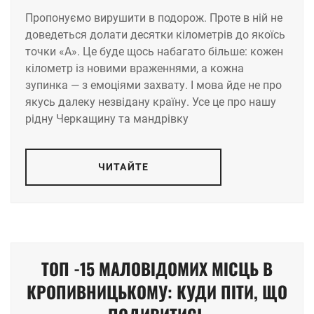
Пропонуємо вирушити в подорож. Проте в ній не
доведеться долати десятки кілометрів до якоїсь
точки «А». Це буде щось набагато більше: кожен
кілометр із новими враженнями, а кожна
зупинка — з емоціями захвату. І мова йде не про
якусь далеку незвідану країну. Усе це про нашу
рідну Черкащину та мандрівку
ЧИТАЙТЕ
ТОП -15 МАЛОВІДОМИХ МІСЦЬ В
КРОПИВНИЦЬКОМУ: КУДИ ПІТИ, ЩО