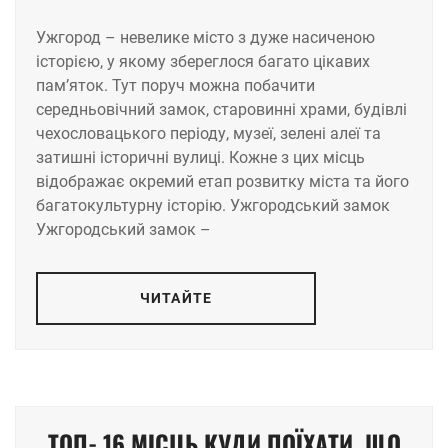
Ужгород – невелике місто з дуже насиченою
історією, у якому збереглося багато цікавих
пам’яток. Тут поруч можна побачити
середньовічний замок, старовинні храми, будівлі
чехословацького періоду, музеї, зелені алеї та
затишні історичні вулиці. Кожне з цих місць
відображає окремий етап розвитку міста та його
багатокультурну історію. Ужгородський замок
Ужгородський замок –
ЧИТАЙТЕ
ТОП- 16 МІСЦЬ КУДИ ПОЇХАТИ, ЩО