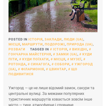
POSTED IN
ІСТОРІЯ
,
ЗАКЛАДИ
,
ЛЮДИ (UA)
,
МІСЦЯ
,
МАРШРУТИ
,
ПОДОРОЖІ
,
ПРИРОДА (UA)
,
РОЗВАГИ
TAGGED IN
ІСТОРІЯ
,
ВИХІДНІ
,
ГОНЧАРНА МАЙСТЕРНЯ
,
ЗАМКИ (UA)
,
КУДИ
ПІТИ
,
КУДИ ПОЇХАТИ
,
МІСЦЯ
,
МУЗЕЇ
,
РОТОНДА
,
СИНАГОГА
,
СОБОРИ
,
УЖГОРОД
(UA)
,
ФІЛАРМОНІЯ
,
ЦВИНТАР
,
ЩО
ПОДИВИТИСЯ
Ужгород — це не лише відомий замок, сакури та
центральні вулиці. За межами популярних
туристичних маршрутів ховається зовсім інше
місто — тихе, атмосферне і сповнене