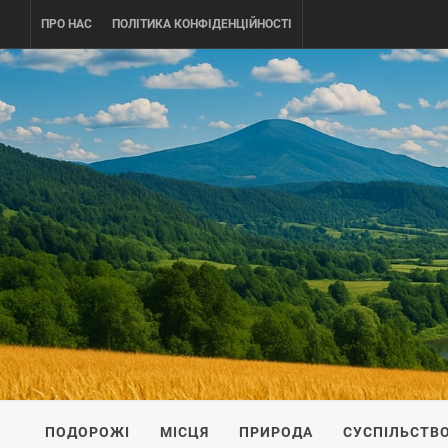
Skip
ПРО НАС
ПОЛІТИКА КОНФІДЕНЦІЙНОСТІ
to
content
UKRAINE-
ПОДОРОЖI ПО УКРАЇНІ
ПОДОРОЖІ
МІСЦЯ
ПРИРОДА
СУСПІЛЬСТВ