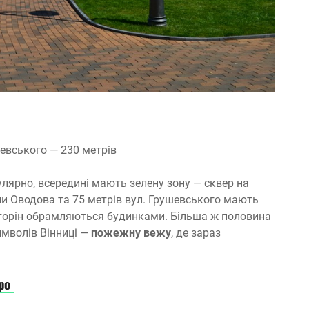
шевського — 230 метрів
улярно, всередині мають зелену зону — сквер на
ли Оводова та 75 метрів вул. Грушевського мають
 сторін обрамляються будинками. Більша ж половина
имволів Вінниці —
пожежну вежу
, де зараз
ро