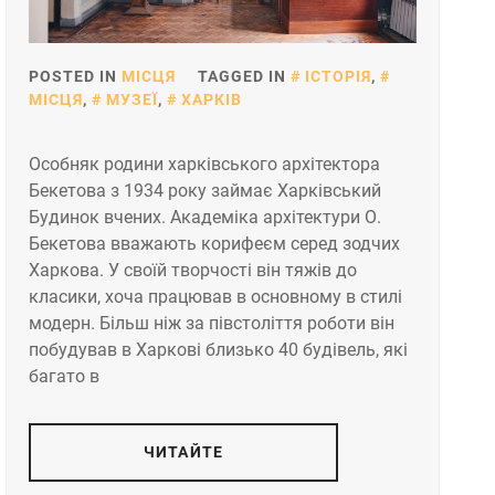
POSTED IN
МІСЦЯ
TAGGED IN
ІСТОРІЯ
,
МІСЦЯ
,
МУЗЕЇ
,
ХАРКІВ
Особняк родини харківського архітектора
Бекетова з 1934 року займає Харківський
Будинок вчених. Академіка архітектури О.
Бекетова вважають корифеєм серед зодчих
Харкова. У своїй творчості він тяжів до
класики, хоча працював в основному в стилі
модерн. Більш ніж за півстоліття роботи він
побудував в Харкові близько 40 будівель, які
багато в
ЧИТАЙТЕ