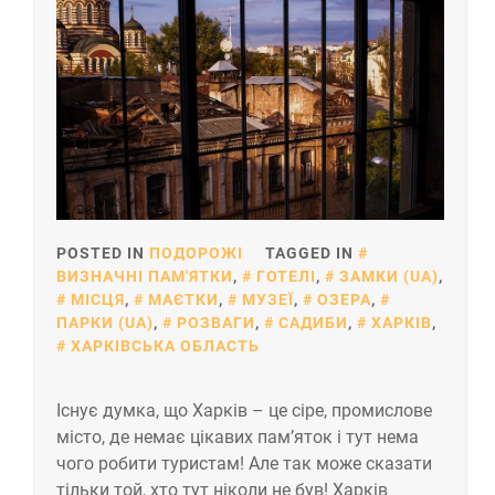
POSTED IN
ПОДОРОЖІ
TAGGED IN
ВИЗНАЧНІ ПАМ'ЯТКИ
,
ГОТЕЛІ
,
ЗАМКИ (UA)
,
МІСЦЯ
,
МАЄТКИ
,
МУЗЕЇ
,
ОЗЕРА
,
ПАРКИ (UA)
,
РОЗВАГИ
,
САДИБИ
,
ХАРКІВ
,
ХАРКІВСЬКА ОБЛАСТЬ
Існує думка, що Харків – це сіре, промислове
місто, де немає цікавих пам’яток і тут нема
чого робити туристам! Але так може сказати
тільки той, хто тут ніколи не був! Харків