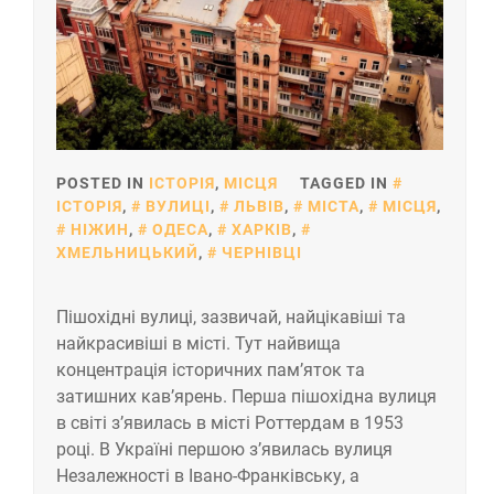
POSTED IN
ІСТОРІЯ
,
МІСЦЯ
TAGGED IN
ІСТОРІЯ
,
ВУЛИЦІ
,
ЛЬВІВ
,
МІСТА
,
МІСЦЯ
,
НІЖИН
,
ОДЕСА
,
ХАРКІВ
,
ХМЕЛЬНИЦЬКИЙ
,
ЧЕРНІВЦІ
Пішохідні вулиці, зазвичай, найцікавіші та
найкрасивіші в місті. Тут найвища
концентрація історичних пам’яток та
затишних кав’ярень. Перша пішохідна вулиця
в світі з’явилась в місті Роттердам в 1953
році. В Україні першою з’явилась вулиця
Незалежності в Івано-Франківську, а