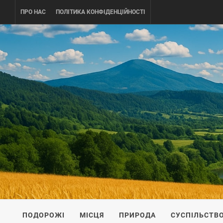
Skip
ПРО НАС
ПОЛІТИКА КОНФІДЕНЦІЙНОСТІ
to
content
UKRAINE-
ПОДОРОЖI ПО УКРАЇНІ
ПОДОРОЖІ
МІСЦЯ
ПРИРОДА
СУСПІЛЬСТВ