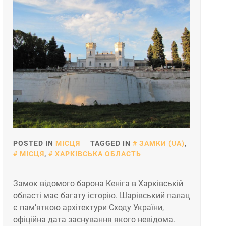
POSTED IN
МІСЦЯ
TAGGED IN
ЗАМКИ (UA)
,
МІСЦЯ
,
ХАРКІВСЬКА ОБЛАСТЬ
Замок відомого барона Кеніга в Харківській
області має багату історію. Шарівський палац
є пам’яткою архітектури Сходу України,
офіційна дата заснування якого невідома.