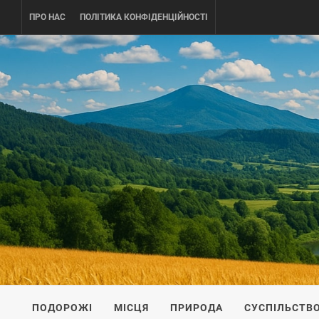
Skip
ПРО НАС
ПОЛІТИКА КОНФІДЕНЦІЙНОСТІ
to
content
UKRAINE-
ПОДОРОЖI ПО УКРАЇНІ
ПОДОРОЖІ
МІСЦЯ
ПРИРОДА
СУСПІЛЬСТВ