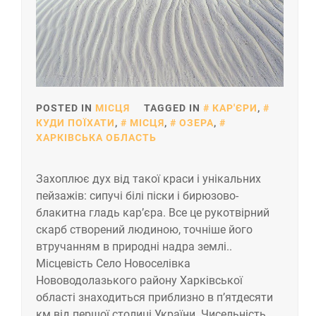
POSTED IN
МІСЦЯ
TAGGED IN
КАР'ЄРИ
,
КУДИ ПОЇХАТИ
,
МІСЦЯ
,
ОЗЕРА
,
ХАРКІВСЬКА ОБЛАСТЬ
Захоплює дух від такої краси і унікальних
пейзажів: сипучі білі піски і бирюзово-
блакитна гладь кар’єра. Все це рукотвірний
скарб створений людиною, точніше його
втручанням в природні надра землі..
Місцевість Село Новоселівка
Нововодолазького району Харківської
області знаходиться приблизно в п’ятдесяти
км від першої столиці України. Чисельність