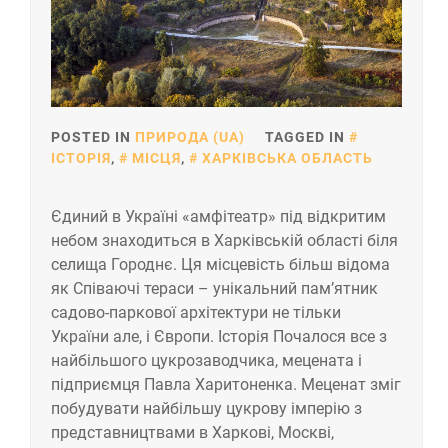
POSTED IN
ПРИРОДА (UA)
TAGGED IN
ІСТОРІЯ
,
МІСЦЯ
,
ХАРКІВСЬКА ОБЛАСТЬ
Єдиний в Україні «амфітеатр» під відкритим
небом знаходиться в Харківській області біля
селища Городнє. Ця місцевість більш відома
як Співаючі тераси – унікальний пам’ятник
садово-паркової архітектури не тільки
України але, і Європи. Історія Почалося все з
найбільшого цукрозаводчика, мецената і
підприємця Павла Харитоненка. Меценат зміг
побудувати найбільшу цукрову імперію з
представництвами в Харкові, Москві,