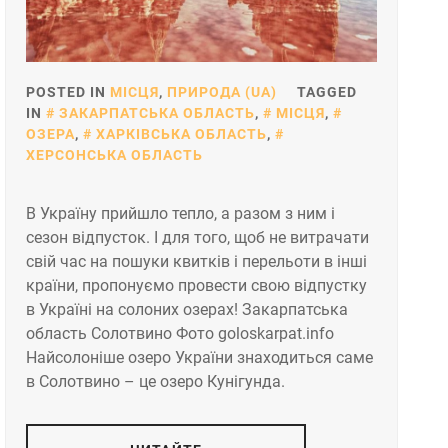
POSTED IN
МІСЦЯ
,
ПРИРОДА (UA)
TAGGED
IN
ЗАКАРПАТСЬКА ОБЛАСТЬ
,
МІСЦЯ
,
ОЗЕРА
,
ХАРКІВСЬКА ОБЛАСТЬ
,
ХЕРСОНСЬКА ОБЛАСТЬ
В Україну прийшло тепло, а разом з ним і
сезон відпусток. І для того, щоб не витрачати
свій час на пошуки квитків і перельоти в інші
країни, пропонуємо провести свою відпустку
в Україні на солоних озерах! Закарпатська
область Солотвино Фото goloskarpat.info
Найсолоніше озеро України знаходиться саме
в Солотвино – це озеро Кунігунда.