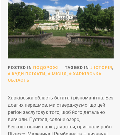
POSTED IN
ПОДОРОЖІ
TAGGED IN
ІСТОРІЯ
,
КУДИ ПОЇХАТИ
,
МІСЦЯ
,
ХАРКІВСЬКА
ОБЛАСТЬ
Харківська область багата і різноманітна. Без
довгих передмов, ми стверджуємо, що цей
регіон заслуговує того, щоб його детально
вивчали. Пустеля, солоне озеро,
безкоштовний парк для дітей, оригінали робіт
Пікассо, Малевича і Рембрандта – визначні