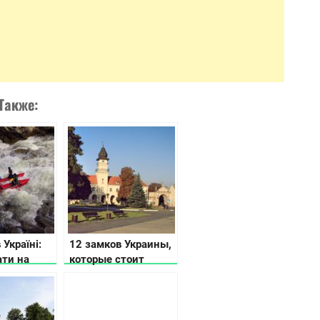
Также:
 Україні:
12 замков Украины,
ати на
которые стоит
ічці
посетить каждому