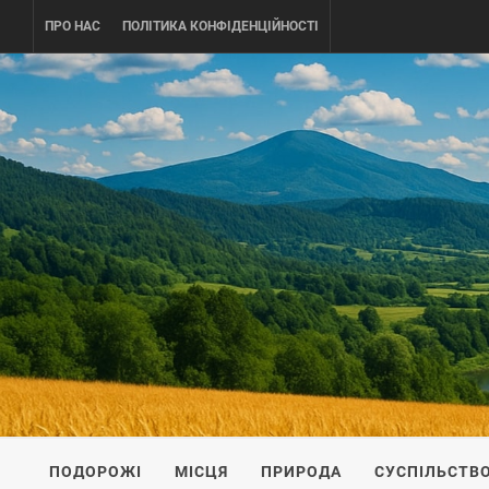
Skip
ПРО НАС
ПОЛІТИКА КОНФІДЕНЦІЙНОСТІ
to
content
UKRAINE-
ПОДОРОЖI ПО УКРАЇНІ
ПОДОРОЖІ
МІСЦЯ
ПРИРОДА
СУСПІЛЬСТВ