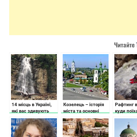
Читайте 
14 місць в Україні,
Козелець – історія
Рафтинг в
які вас здивують
міста та основні
куди поїх
пам’ятки
сплав по р