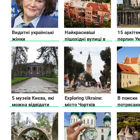
Видатні українські
Найкрасивіші
15 архіте
жінки
пішохідні вулиці в
перлин Ук
різних містах
ще можн
України
врятувати
5 музеїв Києва, які
Exploring Ukraine:
В поиске
можна відвідати
місто Чортків
потрясаю
безкоштовно
Львовско
– замки, 
усадьбы