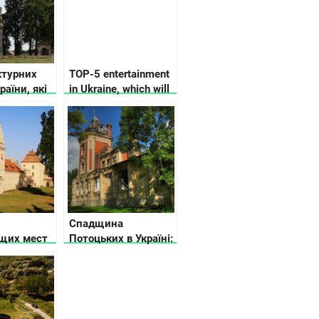
ктурних
TOP-5 entertainment
раїни, які
in Ukraine, which will
а
inspire you
 (фото)
Спадщина
щих мест
Потоцьких в Україні:
й области
15 палаців, замків і
дворцы и
фортець