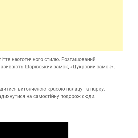
оліття неоготичного стилю. Розташований
 називають Шарівський замок, «Цукровий замок»,
одитися витонченою красою палацу та парку.
адихнутися на самостійну подорож сюди.