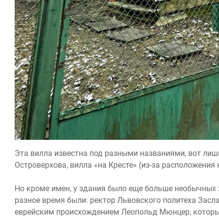
Эта вилла известна под разными названиями, вот лишь
Островерхова, вилла «на Кресте» (из-за расположения 
Но кроме имен, у здания было еще больше необычных
разное время были: ректор Львовского политеха Засла
еврейским происхождением Леопольд Мюнцер, которы