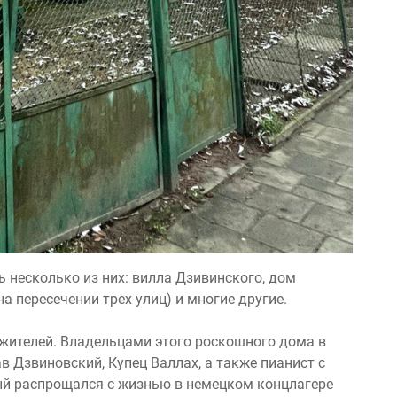
 несколько из них: вилла Дзивинского, дом
на пересечении трех улиц) и многие другие.
 жителей. Владельцами этого роскошного дома в
в Дзвиновский, Купец Валлах, а также пианист с
й распрощался с жизнью в немецком концлагере