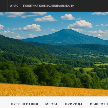
Skip
О НАС
ПОЛИТИКА КОНФИДЕНЦИАЛЬНОСТИ
to
content
UKRAINE-
ПУТЕШЕСТВИЕ ПО УКРАИНЕ
ПУТЕШЕСТВИЯ
МЕСТА
ПРИРОДА
ОБЩЕСТ