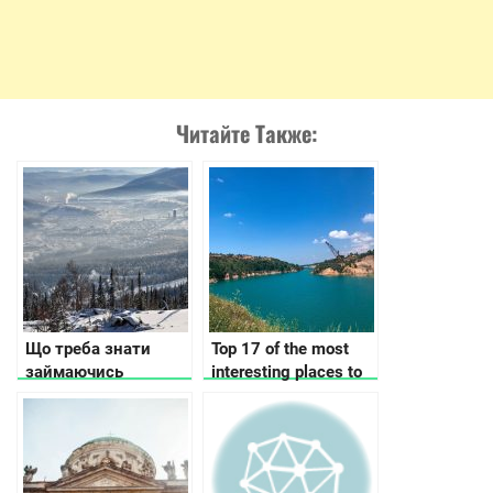
Читайте Также:
Що треба знати
Top 17 of the most
займаючись
interesting places to
гірськолижним
visit in Kirovohrad
спортом
region.