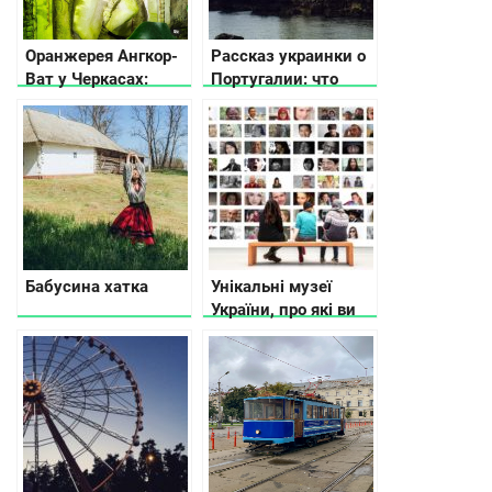
Оранжерея Ангкор-
Рассказ украинки о
Ват у Черкасах:
Португалии: что
тропічна екзотика,
посмотреть, о
яка надихає
людях, работе и еде
Бабусина хатка
Унікальні музеї
України, про які ви
не чули