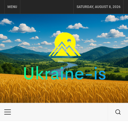
Skip
MENU
SATURDAY, AUGUST 8, 2026
to
content
UKRAINE-IS
ПУТЕШЕСТВИЕ ПО УКРАИНЕ
Primary
Menu