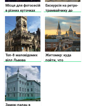
Місця для фотосесій
Екскурсія на ретро-
в різних куточках
трамвайчику до
України, де має
минулого й
сфотографуватись
сьогодення Києва
кожен українець
Топ-8 маловідомих
Житомир: куда
вілл Львова
пойти, что
посмотреть, где
остановиться
Замок-палац в