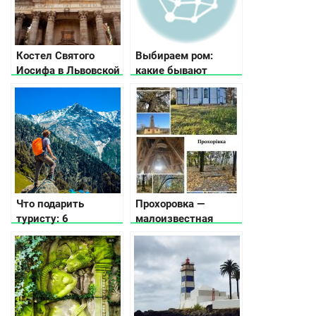
Костел Святого
Выбираем ром:
Иосифа в Львовской
какие бывают
области
разновидности и
вкусы
Что подарить
Прохоровка —
туристу: 6
малоизвестная
оригинальных идей
жемчужина
Черкасской области,
что посмотреть