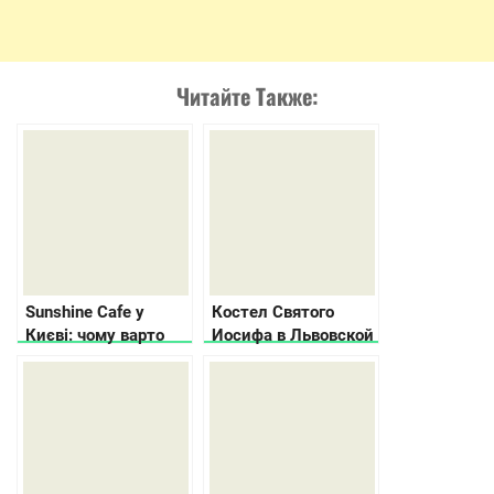
Читайте Также:
Sunshine Cafe у
Костел Святого
Києві: чому варто
Иосифа в Львовской
відвідати заклад, де
области
працюють “сонячні”
люди