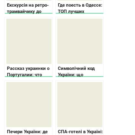
Екскурсія на ретро-
Где поесть в Одессе:
трамвайчику до
ТОП лучших
минулого й
заведений Южной
сьогодення Києва
Пальмиры
Рассказ украинки о
Символічний код
Португалии: что
України: що
посмотреть, о
означають
людях, работе и еде
візерунки на
вишиванках та
рушниках
Печери України: де
СПА-готелі в Україні: