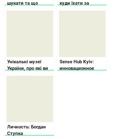
шукати та що
куди їхати за
потрібно знати
релаксом
Унікальні музеї
Sense Hub Kyiv:
України, про які ви
инновационное
не чули
пространство для
работы и
вдохновения
Личность: Богдан
Ступка