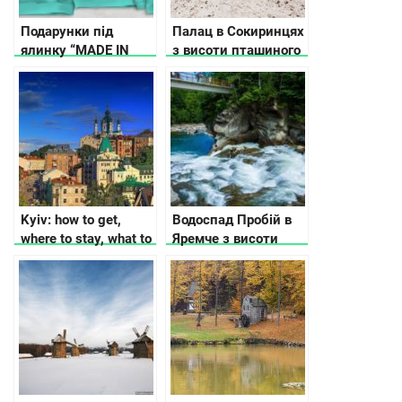
Подарунки під
Палац в Сокиринцях
ялинку “MADE IN
з висоти пташиного
UKRAINE”
польоту (відео)
Kyiv: how to get,
Водоспад Пробій в
where to stay, what to
Яремче з висоти
see
пташиного польоту
(відео)