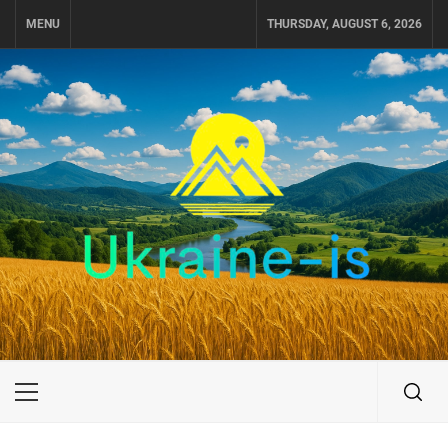
Skip
MENU
THURSDAY, AUGUST 6, 2026
to
content
UKRAINE-IS
ПОДОРОЖI ПО УКРАЇНІ
Primary
Menu