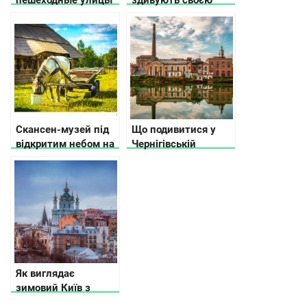
пешеходные улицы
здивують своєю
в разных городах
історією та красою
Украины
Скансен-музей під
Що подивитися у
відкритим небом на
Чернігівській
Волині
області
Як виглядає
зимовий Київ з
висоти (відео)