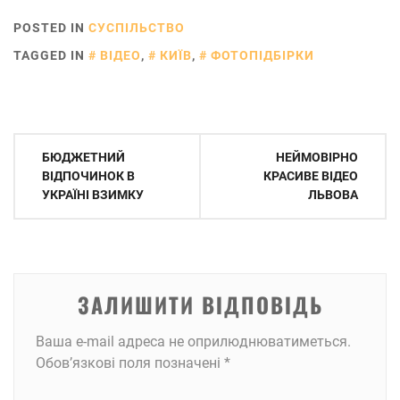
POSTED IN
СУСПІЛЬСТВО
TAGGED IN
ВІДЕО
,
КИЇВ
,
ФОТОПІДБІРКИ
Навігація
БЮДЖЕТНИЙ
НЕЙМОВІРНО
записів
ВІДПОЧИНОК В
КРАСИВЕ ВІДЕО
УКРАЇНІ ВЗИМКУ
ЛЬВОВА
ЗАЛИШИТИ ВІДПОВІДЬ
Ваша e-mail адреса не оприлюднюватиметься.
Обов’язкові поля позначені
*