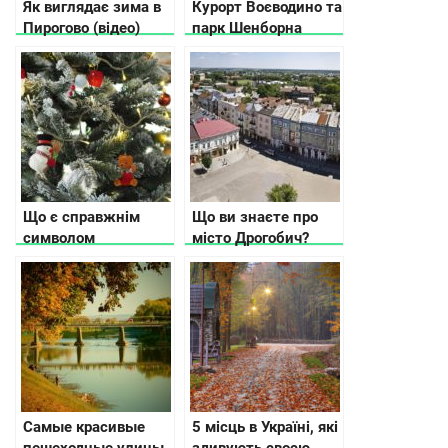
Як виглядає зима в
Курорт Воєводино та
Пирогово (відео)
парк Шенборна
показали з висоти
пташиного польоту
(відео)
Що є справжнім
Що ви знаєте про
символом
місто Дрогобич?
новорічно-різдвяних
свят в Україні: дідух
чи ялинка?
Самые красивые
5 місць в Україні, які