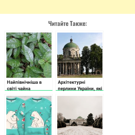
Читайте Также:
Найпівнічніша в
Архітектурні
світі чайна
перлини України, які
плантація
знаходяться на межі
знаходиться в
руйнування
Мукачево