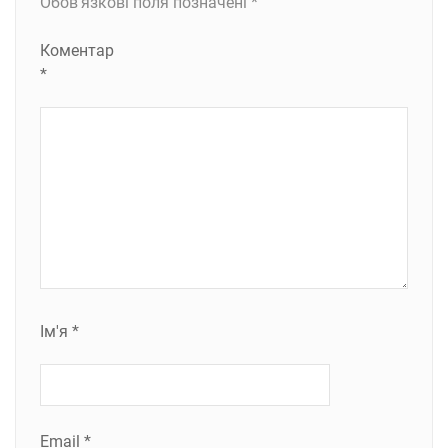
Обов’язкові поля позначені
*
Коментар
*
Ім'я
*
Email
*