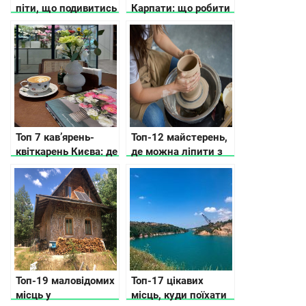
піти, що подивитись
Карпати: що робити
з дитиною у Львові
та Львівській
області
Топ 7 кав’ярень-
Топ-12 майстерень,
квіткарень Києва: де
де можна ліпити з
кава зустрічається з
глини в Києві
квітами
Топ-19 маловідомих
Топ-17 цікавих
місць у
місць, куди поїхати