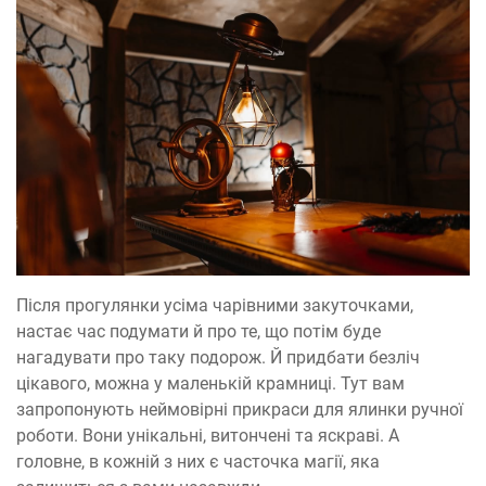
Після прогулянки усіма чарівними закуточками,
настає час подумати й про те, що потім буде
нагадувати про таку подорож. Й придбати безліч
цікавого, можна у маленькій крамниці. Тут вам
запропонують неймовірні прикраси для ялинки ручної
роботи. Вони унікальні, витончені та яскраві. А
головне, в кожній з них є часточка магії, яка