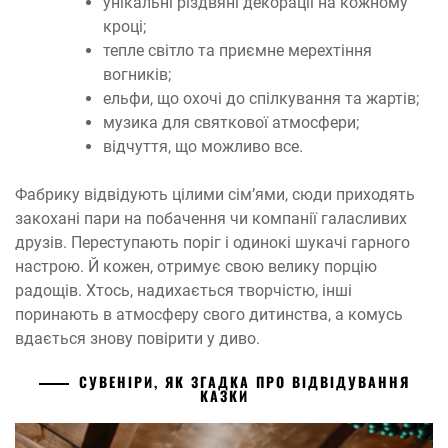
унікальні різдвяні декорації на кожному
кроці;
тепле світло та приємне мерехтіння
вогників;
ельфи, що охочі до спілкування та жартів;
музика для святкової атмосфери;
відчуття, що можливо все.
Фабрику відвідують цілими сім’ями, сюди приходять
закохані пари на побачення чи компанії галасливих
друзів. Переступають поріг і одинокі шукачі гарного
настрою. Й кожен, отримує свою велику порцію
радощів. Хтось, надихається творчістю, інші
поринають в атмосферу свого дитинства, а комусь
вдається знову повірити у диво.
СУВЕНІРИ, ЯК ЗГАДКА ПРО ВІДВІДУВАННЯ
КАЗКИ