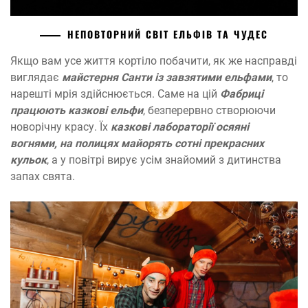
НЕПОВТОРНИЙ СВІТ ЕЛЬФІВ ТА ЧУДЕС
Якщо вам усе життя кортіло побачити, як же насправді
виглядає
майстерня Санти із завзятими ельфами
, то
нарешті мрія здійснюється. Саме на цій
Фабриці
працюють казкові ельфи
, безперервно створюючи
новорічну красу. Їх
казкові лабораторії осяяні
вогнями, на полицях майорять сотні прекрасних
кульок
, а у повітрі вирує усім знайомий з дитинства
запах свята.