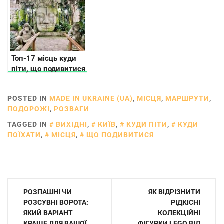
Топ-17 місць куди
піти, що подивитися
в Черкасах
POSTED IN
MADE IN UKRAINE (UA)
,
МІСЦЯ
,
МАРШРУТИ
,
ПОДОРОЖІ
,
РОЗВАГИ
TAGGED IN
ВИХІДНІ
,
КИЇВ
,
КУДИ ПІТИ
,
КУДИ
ПОЇХАТИ
,
МІСЦЯ
,
ЩО ПОДИВИТИСЯ
Навігація
РОЗПАШНІ ЧИ
ЯК ВІДРІЗНИТИ
записів
РОЗСУВНІ ВОРОТА:
РІДКІСНІ
ЯКИЙ ВАРІАНТ
КОЛЕКЦІЙНІ
КРАЩЕ ДЛЯ ВАШОЇ
ФІГУРКИ LEGO ВІД