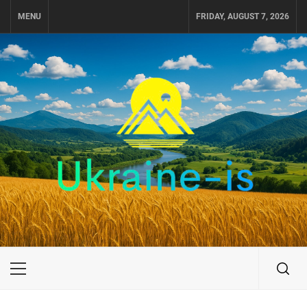
Skip
MENU
FRIDAY, AUGUST 7, 2026
to
content
UKRAINE-IS
ПОДОРОЖI ПО УКРАЇНІ
Primary
Menu