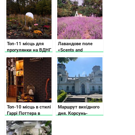
Топ-11 місць для
Лавандове поле
прогулянки на ВДНГ
«Scents and
в Києві
Sensations».
Топ-10 місць в стилі
Маршрут вихідного
Гаррі Поттера в
дня. Корсунь-
Києві
Шевченківський