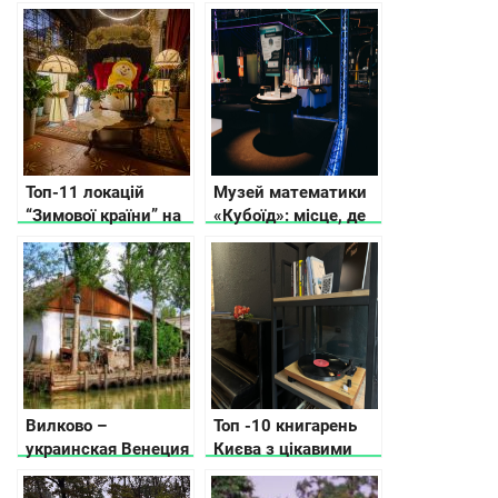
Житомирській
в Кіровоградській
області: що
області
подивитися, куди
поїхати
Топ-11 локацій
Музей математики
“Зимової країни” на
«Кубоїд»: місце, де
ВДНГ
числа оживають
Вилково –
Топ -10 книгарень
украинская Венеция
Києва з цікавими
в Одесской области
фішками, які варто
відвідати