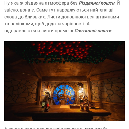
Ну яка ж різдвяна атмосфера без
Різдвяної пошти
. Й
звісно, вона є. Саме тут народжуються найтепліші
слова до близьких. Листи доповнюються штампами
та наліпками, щоб додати чарівності. А
відправляються листи прямо зі
Святкової пошти
.