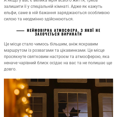
А якщо у вас є велика мрія всього життя, треба
залишити її у спеціальній кімнаті. Адже як кажуть
ельфи, саме в ній бажання заряджаються особливою
силою та неодмінно здійснюються.
НЕЙМОВІРНА АТМОСФЕРА, З ЯКОЇ НЕ
ЗАХОЧЕТЬСЯ ВИРИНАТИ
Це місце стало чимось більшим, аніж яскравим
маршрутом із розвагами та цікавинками. Це місце
просякнуте святковим настроєм та атмосферою, яка
неначе чарівний блиск осідає на вас та не полишає ще
довго.