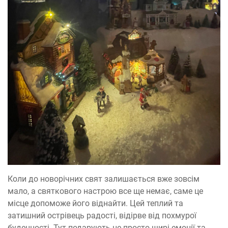
Коли до новорічних свят залишається вже зовсім
мало, а святкового настрою все ще немає, саме це
місце допоможе його віднайти. Цей теплий та
затишний острівець радості, відірве від похмурої
буденності. Тут подарують не просто щирі емоції та